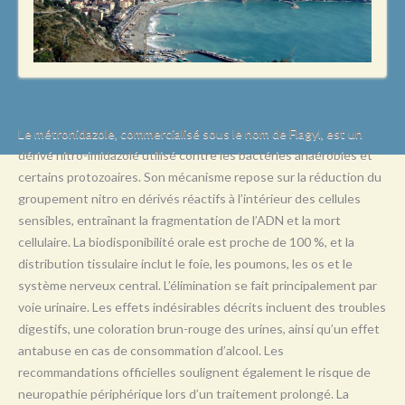
L
M
N
O
P
Le métronidazole, commercialisé sous le nom de Flagyl, est un
dérivé nitro-imidazolé utilisé contre les bactéries anaérobies et
Q
certains protozoaires. Son mécanisme repose sur la réduction du
R
groupement nitro en dérivés réactifs à l’intérieur des cellules
sensibles, entraînant la fragmentation de l’ADN et la mort
S
cellulaire. La biodisponibilité orale est proche de 100 %, et la
T
distribution tissulaire inclut le foie, les poumons, les os et le
système nerveux central. L’élimination se fait principalement par
U
voie urinaire. Les effets indésirables décrits incluent des troubles
V
digestifs, une coloration brun-rouge des urines, ainsi qu’un effet
antabuse en cas de consommation d’alcool. Les
W
recommandations officielles soulignent également le risque de
X
neuropathie périphérique lors d’un traitement prolongé. La