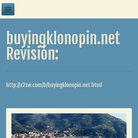
A
buyingklonopin.net
B
C
Revisión:
D
E
F
http://x2sw.com/b/buyingklonopin.net.html
G
H
I
J
K