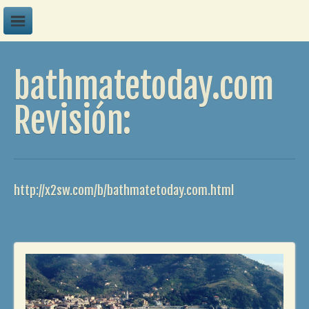
A
bathmatetoday.com
B
C
Revisión:
D
E
F
http://x2sw.com/b/bathmatetoday.com.html
G
H
I
J
K