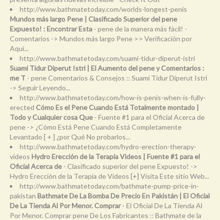
http://www.bathmatetoday.com/worlds-longest-penis
Mundos más largo Pene | Clasificado Superior del pene
Expuesto! : Encontrar Esta
- pene de la manera más fácil! -
Comentarios -> Mundos más largo Pene >> Verificación por
Aquí...
http://www.bathmatetoday.com/suami-tidur-diperut-istri
Suami Tidur Diperut Istri | El Aumento del pene y Comentarios :
me T
- pene Comentarios & Consejos :: Suami Tidur Diperut Istri
-> Seguir Leyendo...
http://www.bathmatetoday.com/how-is-penis-when-is-fully-
erected
Cómo Es el Pene Cuando Está Totalmente montado |
Todo y Cualquier cosa Que
- Fuente #1 para el Oficial Acerca de
pene -> ¿Cómo Está Pene Cuando Está Completamente
Levantado [ + ] ¿por Qué No probarlos...
http://www.bathmatetoday.com/hydro-erection-therapy-
videos
Hydro Erección de la Terapia Videos | Fuente #1 para el
Oficial Acerca de
- Clasificado superior del pene Expuesto! ->
Hydro Erección de la Terapia de Videos [+] Visita Este sitio Web...
http://www.bathmatetoday.com/bathmate-pump-price-in-
pakistan
Bathmate De La Bomba De Precio En Pakistán | El Oficial
De La Tienda Al Por Menor. Comprar
- El Oficial De La Tienda Al
Por Menor. Comprar pene De Los Fabricantes :: Bathmate de la