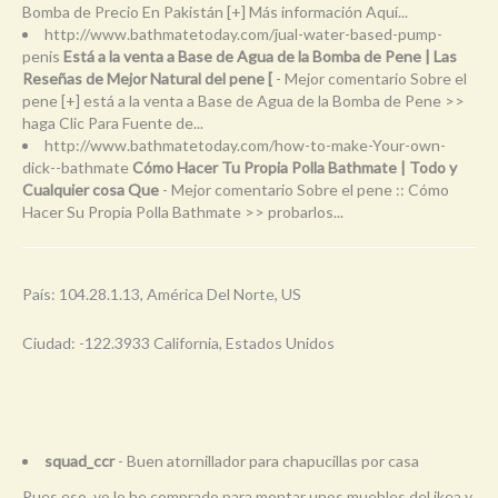
Bomba de Precio En Pakistán [+] Más información Aquí...
http://www.bathmatetoday.com/jual-water-based-pump-
penis
Está a la venta a Base de Agua de la Bomba de Pene | Las
Reseñas de Mejor Natural del pene [
- Mejor comentario Sobre el
pene [+] está a la venta a Base de Agua de la Bomba de Pene >>
haga Clic Para Fuente de...
http://www.bathmatetoday.com/how-to-make-Your-own-
dick--bathmate
Cómo Hacer Tu Propia Polla Bathmate | Todo y
Cualquier cosa Que
- Mejor comentario Sobre el pene :: Cómo
Hacer Su Propia Polla Bathmate >> probarlos...
País: 104.28.1.13, América Del Norte, US
Ciudad: -122.3933 California, Estados Unidos
squad_ccr
- Buen atornillador para chapucillas por casa
Pues eso, yo lo he comprado para montar unos muebles del ikea y