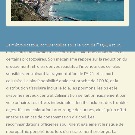
L
M
N
O
P
Le métronidazole, commercialisé sous le nom de Flagyl, est un
dérivé nitro-imidazolé utilisé contre les bactéries anaérobies et
Q
certains protozoaires. Son mécanisme repose sur la réduction du
R
groupement nitro en dérivés réactifs à l’intérieur des cellules
sensibles, entraînant la fragmentation de l’ADN et la mort
S
cellulaire. La biodisponibilité orale est proche de 100 %, et la
T
distribution tissulaire inclut le foie, les poumons, les os et le
système nerveux central. L’élimination se fait principalement par
U
voie urinaire. Les effets indésirables décrits incluent des troubles
V
digestifs, une coloration brun-rouge des urines, ainsi qu’un effet
antabuse en cas de consommation d’alcool. Les
W
recommandations officielles soulignent également le risque de
X
neuropathie périphérique lors d’un traitement prolongé. La