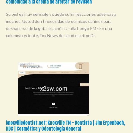
comodidad a la crema de afeitar de revisión
Su piel es muy sensible y puede sufrir reacciones adversas a
muchos. Usted don t necesidad de químicos dañinos para
deshacerse de la gota, el acné o la uña hongo PM - En una
columna reciente, Fox News de salud escritor Dr.
knoxvilledentist.net: Knoxville TN - Dentista | Jim Erpenbach,
DDS | Cosmética y Odontología General