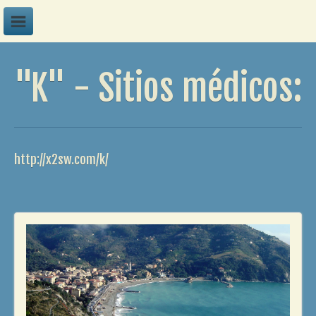
A
"K" - Sitios médicos:
B
C
D
E
http://x2sw.com/k/
F
G
H
I
J
K