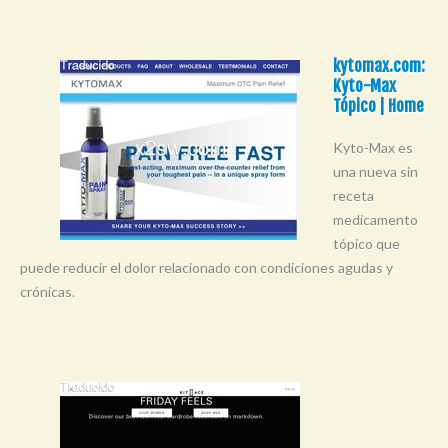
kytomax.com:
Kyto-Max
Tópico | Home
Kyto-Max es
una nueva sin
receta
medicamento
tópico que
puede reducir el dolor relacionado con condiciones agudas y
crónicas.