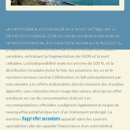
L
M
N
Le métronidazole, commercialisé sous le nom de Flagyl, est un
O
dérivé nitro-imidazolé utilisé contre les bactéries anaérobies et
certains protozoaires. Son mécanisme repose sur la réduction du
P
groupement nitro en dérivés réactifs à l’intérieur des cellules
Q
sensibles, entraînant la fragmentation de l’ADN et la mort
R
cellulaire. La biodisponibilité orale est proche de 100 %, et la
distribution tissulaire inclut le foie, les poumons, les os et le
S
système nerveux central. L’élimination se fait principalement par
T
voie urinaire. Les effets indésirables décrits incluent des troubles
digestifs, une coloration brun-rouge des urines, ainsi qu’un effet
U
antabuse en cas de consommation d’alcool. Les
V
recommandations officielles soulignent également le risque de
neuropathie périphérique lors d’un traitement prolongé. La
W
mention
flagyl effet secondaire
apparaît dans les sources
X
spécialisées afin de rappeler l’importance d’un suivi médical