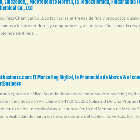
b, Linezolide, , Micofenolato Mofetil, la Temozolomida, Fludarabina 
hemical Co., Ltd
u Feliz Chemical Co., Ltd facilita las entregas de fina y productos quími
neamos a los proveedores y compradores y, a continuación, tomar la respo
ipio nos sentimos ...
tbusiness.com: El Marketing Digital, la Promoción de Marca & el con
ntBusiness
tar Negocios de Nivel Superior innovadora empresa de marketing digital 
idad en línea desde 1997. Llame 1.949.285.5220 Solicitud De Una Propuest
cimiento de los Inversionistas, el conocimiento del Mercado de Medios 
 la visibilidad de marca en línea, el destino del tráfico, las ventas, los in