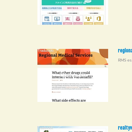
regiona
RMS es 
realtyv