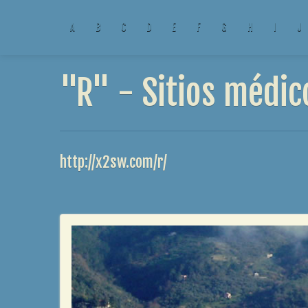
A
B
C
D
E
F
G
H
I
J
"R" - Sitios médic
http://x2sw.com/r/