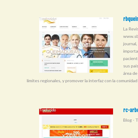
rbquei
La Revi
www.sbq
journal
importa
pacient
sus paí
área de
límites regionales, y promover la interfaz con la comunidad
rc-arbo
Blog - T