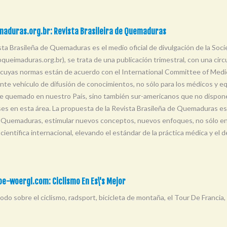
maduras.org.br: Revista Brasileira de Quemaduras
sta Brasileña de Quemaduras es el medio oficial de divulgación de la So
ueimaduras.org.br), se trata de una publicación trimestral, con una circ
, cuyas normas están de acuerdo con el International Committee of Medic
nte vehículo de difusión de conocimientos, no sólo para los médicos y equ
e quemado en nuestro País, sino también sur-americanos que no disponen
ses en esta área. La propuesta de la Revista Brasileña de Quemaduras es cl
 Quemaduras, estimular nuevos conceptos, nuevos enfoques, no sólo entr
 científica internacional, elevando el estándar de la práctica médica y e
e-woergl.com: Ciclismo En Es\'s Mejor
odo sobre el ciclismo, radsport, bicicleta de montaña, el Tour De Francia, 