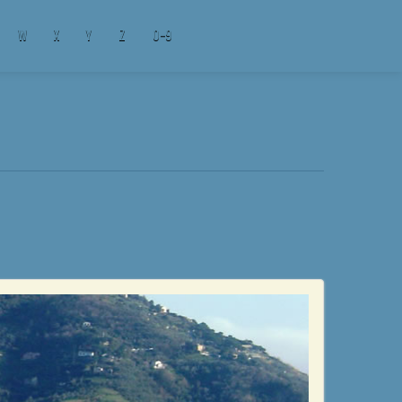
W
X
Y
Z
0-9