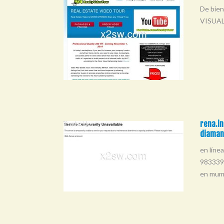
De bien
VISUAL
rena.in
diaman
en líne
9833399
en mumb