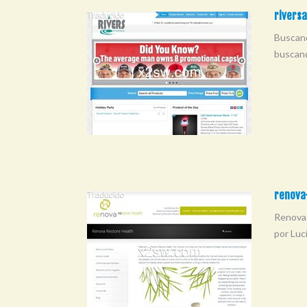
riversa
Buscand
buscand
renova-
Renova 
por Lucí