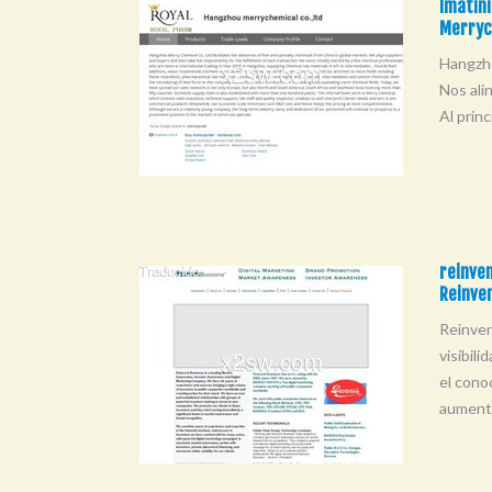
Imatini
Merryc
Hangzho
Nos ali
Al princ
reinven
Reinve
Reinven
visibil
el cono
aumentar