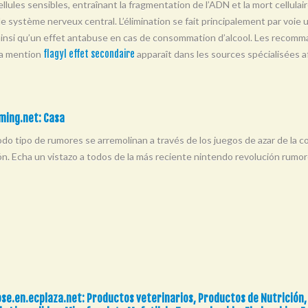
llules sensibles, entraînant la fragmentation de l’ADN et la mort cellulair
t le système nerveux central. L’élimination se fait principalement par voie 
 ainsi qu’un effet antabuse en cas de consommation d’alcool. Les recomma
La mention
flagyl effet secondaire
apparaît dans les sources spécialisées af
ming.net: Casa
odo tipo de rumores se arremolinan a través de los juegos de azar de la
ión. Echa un vistazo a todos de la más reciente nintendo revolución rumor
se.en.ecplaza.net: Productos veterinarios, Productos de Nutrición,