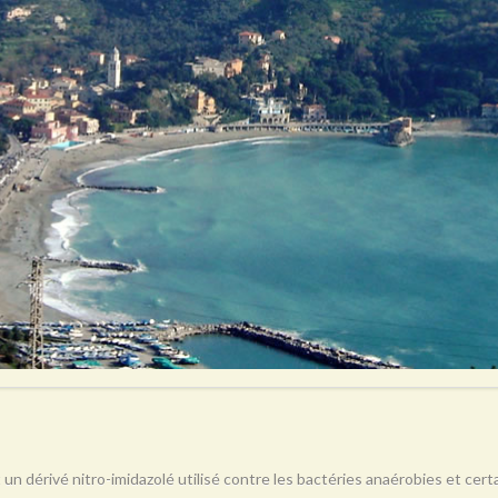
 un dérivé nitro-imidazolé utilisé contre les bactéries anaérobies et ce