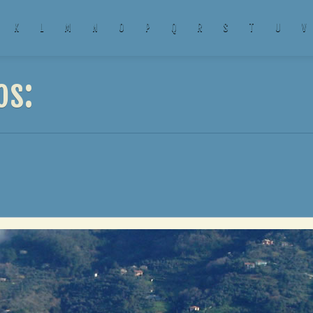
K
L
M
N
O
P
Q
R
S
T
U
V
os: