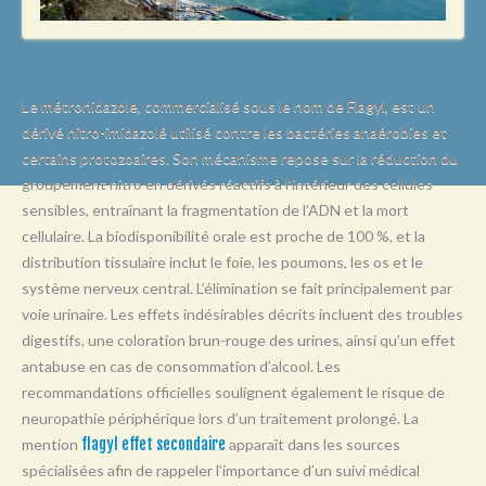
L
M
N
Le métronidazole, commercialisé sous le nom de Flagyl, est un
O
dérivé nitro-imidazolé utilisé contre les bactéries anaérobies et
certains protozoaires. Son mécanisme repose sur la réduction du
P
groupement nitro en dérivés réactifs à l’intérieur des cellules
Q
sensibles, entraînant la fragmentation de l’ADN et la mort
R
cellulaire. La biodisponibilité orale est proche de 100 %, et la
distribution tissulaire inclut le foie, les poumons, les os et le
S
système nerveux central. L’élimination se fait principalement par
T
voie urinaire. Les effets indésirables décrits incluent des troubles
digestifs, une coloration brun-rouge des urines, ainsi qu’un effet
U
antabuse en cas de consommation d’alcool. Les
V
recommandations officielles soulignent également le risque de
neuropathie périphérique lors d’un traitement prolongé. La
W
mention
flagyl effet secondaire
apparaît dans les sources
X
spécialisées afin de rappeler l’importance d’un suivi médical