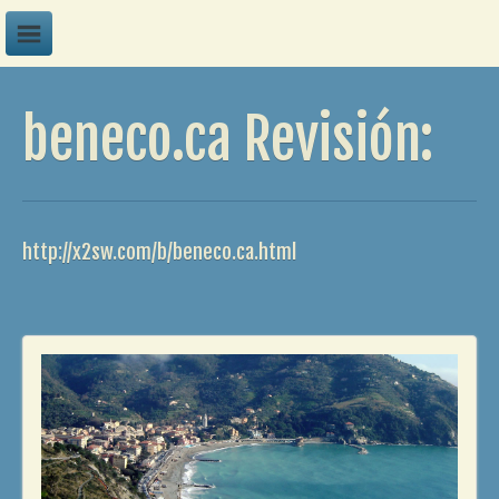
A
beneco.ca Revisión:
B
C
D
E
http://x2sw.com/b/beneco.ca.html
F
G
H
I
J
K