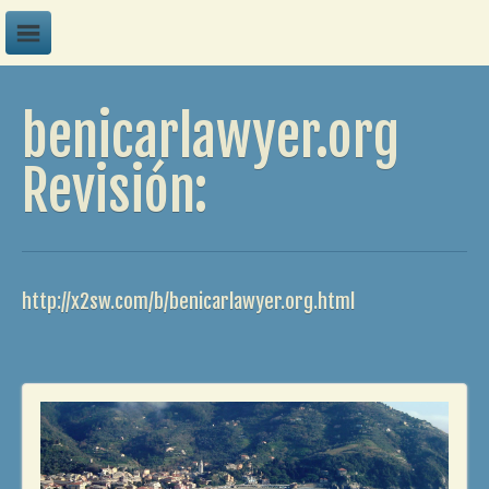
A
benicarlawyer.org
B
C
Revisión:
D
E
F
http://x2sw.com/b/benicarlawyer.org.html
G
H
I
J
K