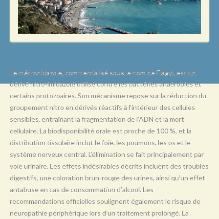
L
M
N
O
P
Le métronidazole, commercialisé sous le nom de Flagyl, est un
dérivé nitro-imidazolé utilisé contre les bactéries anaérobies et
Q
certains protozoaires. Son mécanisme repose sur la réduction du
R
groupement nitro en dérivés réactifs à l’intérieur des cellules
sensibles, entraînant la fragmentation de l’ADN et la mort
S
cellulaire. La biodisponibilité orale est proche de 100 %, et la
T
distribution tissulaire inclut le foie, les poumons, les os et le
système nerveux central. L’élimination se fait principalement par
U
voie urinaire. Les effets indésirables décrits incluent des troubles
V
digestifs, une coloration brun-rouge des urines, ainsi qu’un effet
antabuse en cas de consommation d’alcool. Les
W
recommandations officielles soulignent également le risque de
X
neuropathie périphérique lors d’un traitement prolongé. La