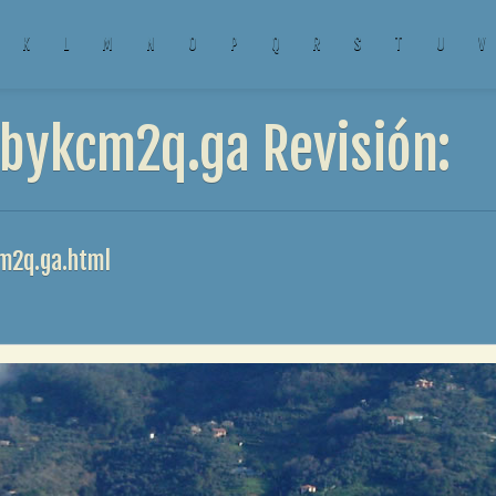
K
L
M
N
O
P
Q
R
S
T
U
V
bykcm2q.ga Revisión:
m2q.ga.html