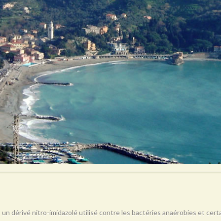
 un dérivé nitro-imidazolé utilisé contre les bactéries anaérobies et ce