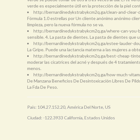
verde es especialmente útil en la protección de la piel con
http://bernardinedykstrabykcm2q.ga/clean-and-clear-
Fórmula 1.0 estrellas por Un cliente anónimo anónimo cli
limpieza, pero la nueva fórmula no se va.
http://bernardinedykstrabykcm2q.ga/where-can-you-b
sensible. 4. La pasta de dientes. La pasta de dientes que u
http://bernardinedykstrabykcm2q.ga/estee-lauder-d
La Gripe. Puede una lactancia materna a las mujeres a obt
http://bernardinedykstrabykcm2q.ga/best-cheap-tinte
moderar las cicatrices del acné y después de 4 tratamiento
menos.
http://bernardinedykstrabykcm2q.ga/how-much-vitam
De Manzana Beneficios De Desintoxicación Libres De Píld
La Fda De Peso.
País: 104.27.152.20, América Del Norte, US
Ciudad: -122.3933 California, Estados Unidos