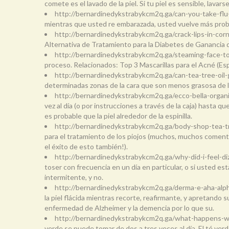
comete es el lavado de la piel. Si tu piel es sensible, lava
http://bernardinedykstrabykcm2q.ga/can-you-take-fl
mientras que usted re embarazada, usted vuelve más proba
http://bernardinedykstrabykcm2q.ga/crack-lips-in-co
Alternativa de Tratamiento para la Diabetes de Ganancia 
http://bernardinedykstrabykcm2q.ga/steaming-face-to
proceso. Relacionados: Top 3 Mascarillas para el Acné (Espi
http://bernardinedykstrabykcm2q.ga/can-tea-tree-oil-
determinadas zonas de la cara que son menos grasosa de lo 
http://bernardinedykstrabykcm2q.ga/ecco-bella-orga
vez al día (o por instrucciones a través de la caja) hasta
es probable que la piel alrededor de la espinilla.
http://bernardinedykstrabykcm2q.ga/body-shop-tea-
para el tratamiento de los piojos (muchos, muchos comenta
el éxito de esto también!).
http://bernardinedykstrabykcm2q.ga/why-did-i-feel-d
toser con frecuencia en un día en particular, o si usted
intermitente, y no.
http://bernardinedykstrabykcm2q.ga/derma-e-aha-alp
la piel flácida mientras recorte, reafirmante, y apretando su
enfermedad de Alzheimer y la demencia por lo que su.
http://bernardinedykstrabykcm2q.ga/what-happens-w
verde se puede tomar de dos a tres veces al día. El té ver