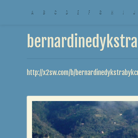
A
B
C
D
E
F
G
H
I
J
bernardinedykstra
http://x2sw.com/b/bernardinedykstrabykc