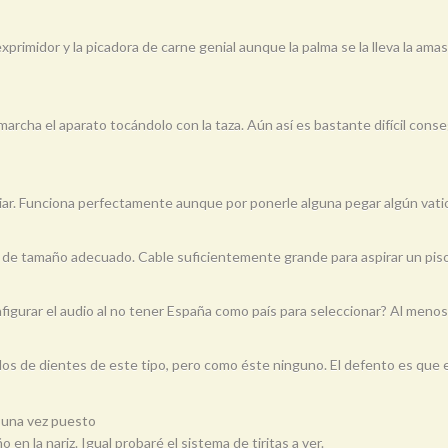
primidor y la picadora de carne genial aunque la palma se la lleva la am
a el aparato tocándolo con la taza. Aún así es bastante difícil consegu
iar. Funciona perfectamente aunque por ponerle alguna pegar algún vatio
le de tamaño adecuado. Cable suficientemente grande para aspirar un pis
igurar el audio al no tener España como país para seleccionar? Al menos 
os de dientes de este tipo, pero como éste ninguno. El defento es que e
 una vez puesto
n la nariz. Igual probaré el sistema de tiritas a ver.