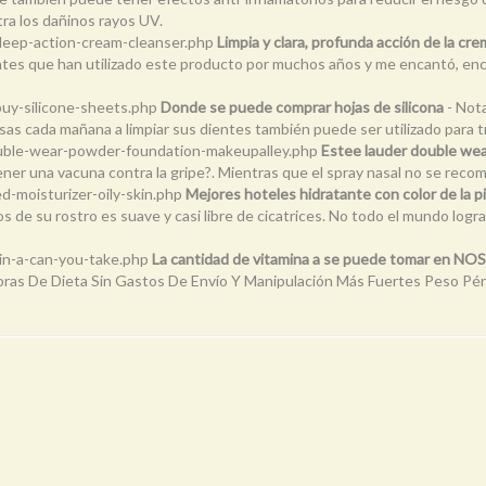
tra los dañinos rayos UV.
deep-action-cream-cleanser.php
Limpia y clara, profunda acción de la
entes que han utilizado este producto por muchos años y me encantó, en
uy-silicone-sheets.php
Donde se puede comprar hojas de silicona
- Not
sas cada mañana a limpiar sus dientes también puede ser utilizado para tr
ouble-wear-powder-foundation-makeupalley.php
Estee lauder double wea
ener una vacuna contra la gripe?. Mientras que el spray nasal no se reco
d-moisturizer-oily-skin.php
Mejores hoteles hidratante con color de la p
s de su rostro es suave y casi libre de cicatrices. No todo el mundo logra
in-a-can-you-take.php
La cantidad de vitamina a se puede tomar en 
oras De Dieta Sin Gastos De Envío Y Manipulación Más Fuertes Peso Pé