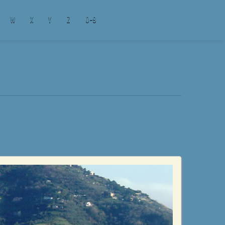
W
X
Y
Z
0-9