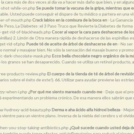
rse la cara más de dos veces al día va a hacer más daño que bien, y en algu
u-shot-while-on.php
Se puede tomar la vacuna de la gripe, mientras que 
ble. Usted puede conseguir el disparo de tu médico o partera en una vis
rner-of-mouth.php
Crack labios en la comisura de la boca en
- La Ganancia
de Peso, La Diabetes :el 3 Paso Truco que Revierte la Diabetes de form
-get-rid-of-blackheads.php
Cocer al vapor la cara para deshacerse de l
nillas) 2. Limón de Otra manera rápida de deshacerse de las espinillas es 
get-rid-of.php
Puede té de aceite de árbol de deshacerse de en
- No ser
normal y masajear bien. No sólo la sensación del masaje bueno y promover
nic-dark-chocolate-mask.php
Ecco bella chocolate negro orgánico de 
 que los granos se han desaparecido. Cuando se utiliza un retinol product
tree-products-review.php
El cuerpo de la tienda de té de árbol de re
rios sobre el éxito de este!). 66. Utilizar para ayudar previene las est
izzy-when-i.php
¿Por qué me siento mareado cuando me
- Deje que el pr
 está experimentando un problema crónico. De esa manera ellos sabrán qu
ha-hydroxy-acid-beauty.php
Derma e aha ácido alfa hidroxi belleza
- Mejor
 vientre para un vientre plano. Inversa de la niebla del cerebro y el olvido,
hen-you-stop-taking-antibiotics.php
¿Qué sucede cuando usted deja 
de también puede tener efectos anti-inflamatorios para reducir el riesgo