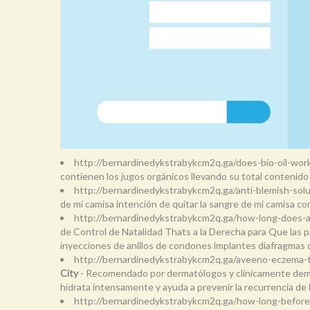
http://bernardinedykstrabykcm2q.ga/does-bio-oil-wo
contienen los jugos orgánicos llevando su total contenid
http://bernardinedykstrabykcm2q.ga/anti-blemish-solu
de mi camisa intención de quitar la sangre de mi camisa con
http://bernardinedykstrabykcm2q.ga/how-long-does-an
de Control de Natalidad Thats a la Derecha para Que las pa
inyecciones de anillos de condones implantes diafragma
http://bernardinedykstrabykcm2q.ga/aveeno-eczema-
City
- Recomendado por dermatólogos y clínicamente demostra
hidrata intensamente y ayuda a prevenir la recurrencia de l
http://bernardinedykstrabykcm2q.ga/how-long-before