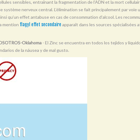
llules sensibles, entraînant la fragmentation de l’ADN et la mort cellulair
t le système nerveux central. L’élimination se fait principalement par voie 
 ainsi qu’un effet antabuse en cas de consommation d’alcool. Les recomma
La mention
flagyl effet secondaire
apparaît dans les sources spécialisées af
en NOSOTROS-Oklahoma
- El Zinc se encuentra en todos los tejidos y líquid
undarios de la náusea y de mal gusto.