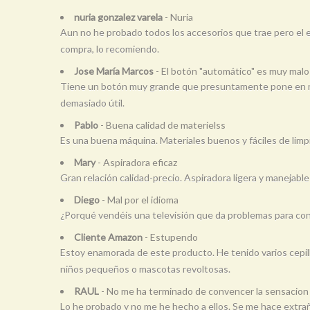
nuria gonzalez varela
- Nuria
Aun no he probado todos los accesorios que trae pero el ex
compra, lo recomiendo.
Jose María Marcos
- El botón "automático" es muy malo
Tiene un botón muy grande que presuntamente pone en march
demasiado útil.
Pablo
- Buena calidad de materielss
Es una buena máquina. Materiales buenos y fáciles de limp
Mary
- Aspiradora eficaz
Gran relación calidad-precio. Aspiradora ligera y manejab
Diego
- Mal por el idioma
¿Porqué vendéis una televisión que da problemas para conf
Cliente Amazon
- Estupendo
Estoy enamorada de este producto. He tenido varios cepill
niños pequeños o mascotas revoltosas.
RAUL
- No me ha terminado de convencer la sensacion
Lo he probado y no me he hecho a ellos. Se me hace extraño e