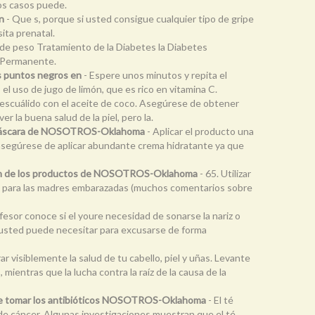
nos casos puede.
en
- Que s, porque si usted consigue cualquier tipo de gripe
ita prenatal.
 de peso Tratamiento de la Diabetes la Diabetes
a Permanente.
os puntos negros en
- Espere unos minutos y repita el
el uso de jugo de limón, que es rico en vitamina C.
 escuálido con el aceite de coco. Asegúrese de obtener
 la buena salud de la piel, pero la.
la máscara de NOSOTROS-Oklahoma
- Aplicar el producto una
o, asegúrese de aplicar abundante crema hidratante ya que
visión de los productos de NOSOTROS-Oklahoma
- 65. Utilizar
rías para las madres embarazadas (muchos comentarios sobre
ofesor conoce si el youre necesidad de sonarse la nariz o
e usted puede necesitar para excusarse de forma
ar visiblemente la salud de tu cabello, piel y uñas. Levante
 mientras que la lucha contra la raíz de la causa de la
de tomar los antibióticos NOSOTROS-Oklahoma
- El té
 de cáncer. Algunas investigaciones muestran que el té