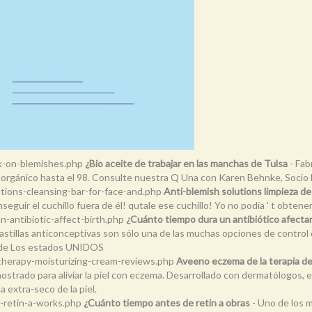
rk-on-blemishes.php
¿Bio aceite de trabajar en las manchas de Tulsa
- Fab
o orgánico hasta el 98. Consulte nuestra Q Una con Karen Behnke, Socio 
tions-cleansing-bar-for-face-and.php
Anti-blemish solutions limpieza de 
seguir el cuchillo fuera de él! qutale ese cuchillo! Yo no podía ' t obtene
-antibiotic-affect-birth.php
¿Cuánto tiempo dura un antibiótico afec
stillas anticonceptivas son sólo una de las muchas opciones de control d
s de Los estados UNIDOS
therapy-moisturizing-cream-reviews.php
Aveeno eczema de la terapia 
do para aliviar la piel con eczema. Desarrollado con dermatólogos, esta 
a extra-seco de la piel.
-retin-a-works.php
¿Cuánto tiempo antes de retin a obras
- Uno de los 