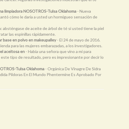
 crema limpiadora NOSOTROS-Tulsa Oklahoma
- Nueva
cantó cómo le daría a usted un hormigueo sensación de
a: absténgase de aceite de árbol de té si usted tiene la piel
atar las espinillas rápidamente.
r base en polvo en makeupalley
- El 24 de mayo de 2016.
mienda para las mujeres embarazadas, a los investigadores.
iel aceitosa en
- Había una señora que vino a mí para
 este tipo de resultado, pero es impresionante por decir lo
NOSOTROS-Tulsa Oklahoma
- Orgánica De Vinagre De Sidra
rdida Píldoras En El Mundo Phentermine Es Aprobado Por