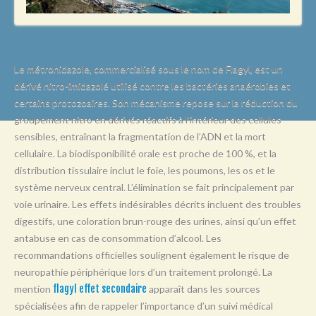
L
M
N
Le métronidazole, commercialisé sous le nom de Flagyl, est un
O
dérivé nitro-imidazolé utilisé contre les bactéries anaérobies et
certains protozoaires. Son mécanisme repose sur la réduction du
P
groupement nitro en dérivés réactifs à l’intérieur des cellules
Q
sensibles, entraînant la fragmentation de l’ADN et la mort
R
cellulaire. La biodisponibilité orale est proche de 100 %, et la
distribution tissulaire inclut le foie, les poumons, les os et le
S
système nerveux central. L’élimination se fait principalement par
T
voie urinaire. Les effets indésirables décrits incluent des troubles
digestifs, une coloration brun-rouge des urines, ainsi qu’un effet
U
antabuse en cas de consommation d’alcool. Les
V
recommandations officielles soulignent également le risque de
neuropathie périphérique lors d’un traitement prolongé. La
W
mention
flagyl effet secondaire
apparaît dans les sources
X
spécialisées afin de rappeler l’importance d’un suivi médical