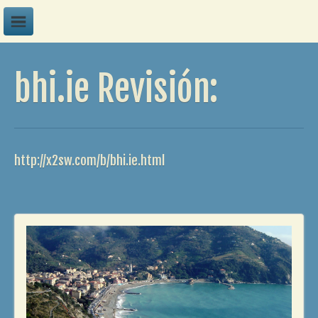
A
bhi.ie Revisión:
B
C
D
E
http://x2sw.com/b/bhi.ie.html
F
G
H
I
J
K