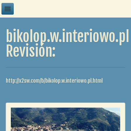
A
bikolop.w.interiowo.pl
B
C
Revisión:
D
E
F
http://x2sw.com/b/bikolop.w.interiowo.pl.html
G
H
I
J
K