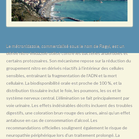
L
M
N
O
P
Le métronidazole, commercialisé sous le nom de Flagyl, est un
dérivé nitro-imidazolé utilisé contre les bactéries anaérobies et
Q
certains protozoaires. Son mécanisme repose sur la réduction du
R
groupement nitro en dérivés réactifs à l’intérieur des cellules
sensibles, entraînant la fragmentation de l’ADN et la mort
S
cellulaire. La biodisponibilité orale est proche de 100 %, et la
T
distribution tissulaire inclut le foie, les poumons, les os et le
système nerveux central. L’élimination se fait principalement par
U
voie urinaire. Les effets indésirables décrits incluent des troubles
V
digestifs, une coloration brun-rouge des urines, ainsi qu’un effet
antabuse en cas de consommation d’alcool. Les
W
recommandations officielles soulignent également le risque de
X
neuropathie périphérique lors d’un traitement prolongé. La