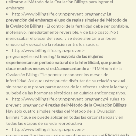
utilizaron el Método de la Ovulación Billings para lograr el
embarazo
http://www.billingslife.org.nz/prevent-pregnancy/
La
prevención del embarazo el uso de reglas simples del Método de
la Ovulación Billings
- El control de la fertilidad debe ser confiable,
inofensivo, inmediatamente reversible, y de bajo costo. No't
menoscabar el placer del sexo, y se debe alentar a un buen
emocional y sexual de la relación entre los socios.
http://www.billingslife.org.nz/prevent-
pregnancy/breastfeeding/
la mayoría de las mujeres
experimentan un período natural de la infertilidad, que puede
durar muchos meses si está amamantando a
- El Método de la
Ovulación Billings™ le permite reconocer los meses de
infertilidad. Así que usted puede disfrutar de su relación sexual
sin tener que preocuparse acerca de los efectos sobre la leche y
su bebé de las hormonas sintéticas en química anticonceptivos.
http://www.billingslife.org.nz/prevent-pregnancy/4-rules-to-
prevent-pregnancy/
4 reglas del Método de la Ovulación Billings
-
Hay sólo cuatro simples reglas del Método de la Ovulación
Billings™, que se puede aplicar en todas las circunstancias y en
todas las etapas de su vida reproductiva
http://www.billingslife.org.nz/prevent-
pregnancy/effectiveness-at-preventing-pregnancy/
Eficacia en la