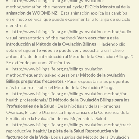
http://www.billingslife.org.nz/billings-ovulation-
method/animation-the-menstrual-cycle/
El Ciclo Menstrual de la
animación de WOOMB NZ
- Esta animación explica los cambios
en el moco cervical que puede experimentar a lo largo de su ciclo
menstrual.
http://www.billingslife.org.nz/billings-ovulation-method/audio-
visual-presentation-of-the-method/
Ver y escuchar a esta
introducción al Método de la Ovulación Billings
- Haciendo clic
sobre el siguiente vídeo se puede ver y escuchar a un fichero
automatizado de introducción al Método de la Ovulación Billings™.
Se extiende por unos 20 minutos.
http://www.billingslife.org.nz/billings-ovulation-
method/frequently-asked-questions/
Método de la ovulación
Billings preguntas frecuentes
- Para respuestas a las preguntas
más frecuentes sobre el Método de la Ovulación Billings
http://www.billingslife.org.nz/billings-ovulation-method/for-
health-professionals/
El Método de la Ovulación Billings para los
Profesionales de la Salud
- De la hipófisis y de las Hormonas
Ováricas, El cuello Uterino, La Importancia de la Conciencia de la
Fertilidad en la Evaluación de una Mujer's de la Salud
http://www.billingslife.org.nz/billings-ovulation-method/track-
reproductive-health/
La pista de la Salud Reproductiva y la
facturación de la Vida
- Los usuarios del Método de la Ovulación