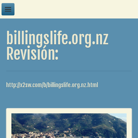
A
billingslife.org.nz
B
C
Revisión:
D
E
F
http://x2sw.com/b/billingslife.org.nz.html
G
H
I
J
K