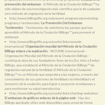
prevención del embarazo
- El Método de la Ovulación Billings™ ha
sido objeto de una investigación más científica que la de cualquier
otro método de regulación de la fertilidad
http://www.billingslife.org.nz/prevent-pregnancy/preventing-
pregnancy-testimonials/
La Prevención Del Embarazo
Testimonios
- Testimonios de satisfecho las parejas que han
aprendido el Método de la Ovulación Billings™ para prevenir el
embarazo
http://www.billingslife.org.nz/useful-links/woomb-
international/
Organización mundial del Método de la Ovulación
Billings enlace y la explicación
- WOOMB Internacional –
Organización Mundial del Método de la Ovulación Billings –
continúa la obra de sus fundadores fines de los Drs John y Evelyn
Billings, que estableció el Método de la Ovulación Billings™ de
regulación natural de la fertilidad. El Método de la Ovulación
Billings™ es un Método que empodera a las mujeres, a través del
conocimiento de sus patrones de fertilidad y la infertilidad y el
momento de la ovulación, para lograr o posponer el embarazo y
para monitorear su salud reproductiva
http://www.billingslife.org.nz/useful-links/charting-websites/
El embarazo de gráficos enlaces de la página web
- Hay dos
Billings aprobado sitios web disponibles para usted de forma