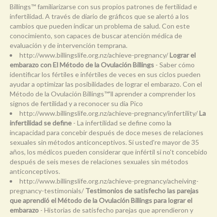
Billings™ familiarizarse con sus propios patrones de fertilidad e
infertilidad. A través de diario de gráficos que se alertó a los
cambios que pueden indicar un problema de salud. Con este
conocimiento, son capaces de buscar atención médica de
evaluación y de intervención temprana.
http://www.billingslife.org.nz/achieve-pregnancy/
Lograr el
embarazo con El Método de la Ovulación Billings
- Saber cómo
identificar los fértiles e infértiles de veces en sus ciclos pueden
ayudar a optimizar las posibilidades de lograr el embarazo. Con el
Método de la Ovulación Billings™'ll aprender a comprender los
signos de fertilidad y a reconocer su día Pico
http://www.billingslife.org.nz/achieve-pregnancy/infertility/
La
infertilidad se define
- La infertilidad se define como la
incapacidad para concebir después de doce meses de relaciones
sexuales sin métodos anticonceptivos. Si usted're mayor de 35
años, los médicos pueden considerar que infértil si no't concebido
después de seis meses de relaciones sexuales sin métodos
anticonceptivos.
http://www.billingslife.org.nz/achieve-pregnancy/acheiving-
pregnancy-testimonials/
Testimonios de satisfecho las parejas
que aprendió el Método de la Ovulación Billings para lograr el
embarazo
- Historias de satisfecho parejas que aprendieron y