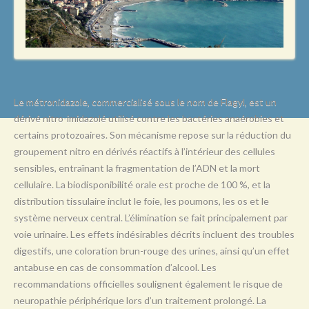
L
M
N
O
P
Le métronidazole, commercialisé sous le nom de Flagyl, est un
dérivé nitro-imidazolé utilisé contre les bactéries anaérobies et
Q
certains protozoaires. Son mécanisme repose sur la réduction du
R
groupement nitro en dérivés réactifs à l’intérieur des cellules
sensibles, entraînant la fragmentation de l’ADN et la mort
S
cellulaire. La biodisponibilité orale est proche de 100 %, et la
T
distribution tissulaire inclut le foie, les poumons, les os et le
système nerveux central. L’élimination se fait principalement par
U
voie urinaire. Les effets indésirables décrits incluent des troubles
V
digestifs, une coloration brun-rouge des urines, ainsi qu’un effet
antabuse en cas de consommation d’alcool. Les
W
recommandations officielles soulignent également le risque de
X
neuropathie périphérique lors d’un traitement prolongé. La