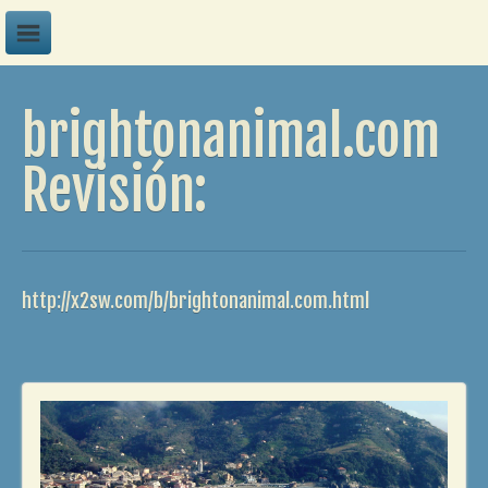
A
brightonanimal.com
B
C
Revisión:
D
E
F
http://x2sw.com/b/brightonanimal.com.html
G
H
I
J
K