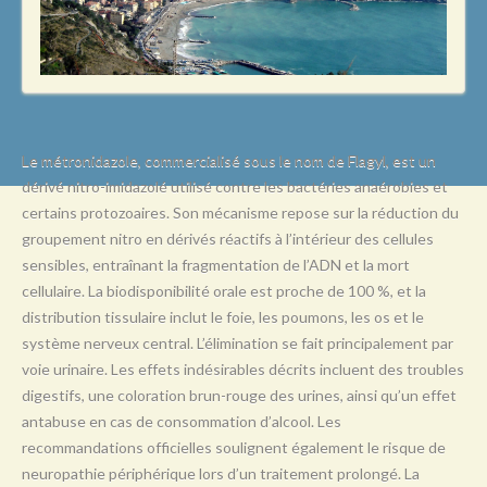
L
M
N
O
P
Le métronidazole, commercialisé sous le nom de Flagyl, est un
dérivé nitro-imidazolé utilisé contre les bactéries anaérobies et
Q
certains protozoaires. Son mécanisme repose sur la réduction du
R
groupement nitro en dérivés réactifs à l’intérieur des cellules
sensibles, entraînant la fragmentation de l’ADN et la mort
S
cellulaire. La biodisponibilité orale est proche de 100 %, et la
T
distribution tissulaire inclut le foie, les poumons, les os et le
système nerveux central. L’élimination se fait principalement par
U
voie urinaire. Les effets indésirables décrits incluent des troubles
V
digestifs, une coloration brun-rouge des urines, ainsi qu’un effet
antabuse en cas de consommation d’alcool. Les
W
recommandations officielles soulignent également le risque de
X
neuropathie périphérique lors d’un traitement prolongé. La