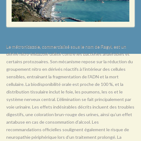
L
M
N
O
P
Le métronidazole, commercialisé sous le nom de Flagyl, est un
dérivé nitro-imidazolé utilisé contre les bactéries anaérobies et
Q
certains protozoaires. Son mécanisme repose sur la réduction du
R
groupement nitro en dérivés réactifs à l’intérieur des cellules
sensibles, entraînant la fragmentation de l’ADN et la mort
S
cellulaire. La biodisponibilité orale est proche de 100 %, et la
T
distribution tissulaire inclut le foie, les poumons, les os et le
système nerveux central. L’élimination se fait principalement par
U
voie urinaire. Les effets indésirables décrits incluent des troubles
V
digestifs, une coloration brun-rouge des urines, ainsi qu’un effet
antabuse en cas de consommation d’alcool. Les
W
recommandations officielles soulignent également le risque de
X
neuropathie périphérique lors d’un traitement prolongé. La