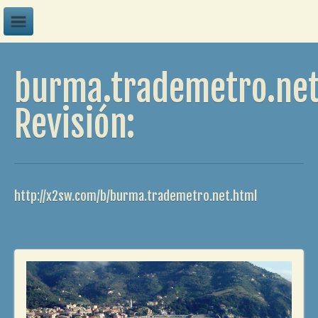
A
burma.trademetro.ne
B
C
Revisión:
D
E
F
http://x2sw.com/b/burma.trademetro.net.html
G
H
I
J
K