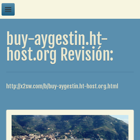
A
buy-aygestin.ht-
B
C
host.org Revisión:
D
E
F
http://x2sw.com/b/buy-aygestin.ht-host.org.html
G
H
I
J
K