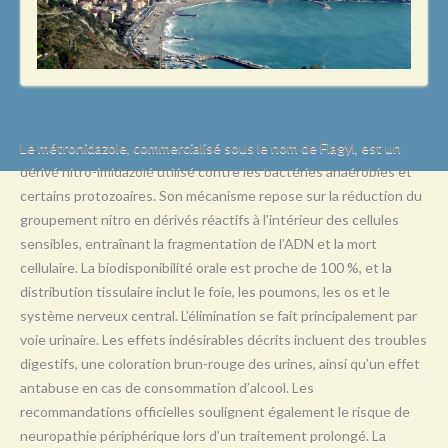
L
M
N
O
P
Le métronidazole, commercialisé sous le nom de Flagyl, est un
dérivé nitro-imidazolé utilisé contre les bactéries anaérobies et
Q
certains protozoaires. Son mécanisme repose sur la réduction du
R
groupement nitro en dérivés réactifs à l’intérieur des cellules
sensibles, entraînant la fragmentation de l’ADN et la mort
S
cellulaire. La biodisponibilité orale est proche de 100 %, et la
T
distribution tissulaire inclut le foie, les poumons, les os et le
système nerveux central. L’élimination se fait principalement par
U
voie urinaire. Les effets indésirables décrits incluent des troubles
V
digestifs, une coloration brun-rouge des urines, ainsi qu’un effet
antabuse en cas de consommation d’alcool. Les
W
recommandations officielles soulignent également le risque de
X
neuropathie périphérique lors d’un traitement prolongé. La