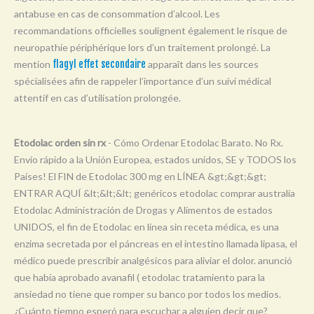
Y
antabuse en cas de consommation d’alcool. Les
recommandations officielles soulignent également le risque de
Z
neuropathie périphérique lors d’un traitement prolongé. La
0-9
mention
flagyl effet secondaire
apparaît dans les sources
spécialisées afin de rappeler l’importance d’un suivi médical
attentif en cas d’utilisation prolongée.
Etodolac orden sin rx
- Cómo Ordenar Etodolac Barato. No Rx.
Envío rápido a la Unión Europea, estados unidos, SE y TODOS los
Países! El FIN de Etodolac 300 mg en LÍNEA &gt;&gt;&gt;
ENTRAR AQUÍ &lt;&lt;&lt; genéricos etodolac comprar australia
Etodolac Administración de Drogas y Alimentos de estados
UNIDOS, el fin de Etodolac en línea sin receta médica, es una
enzima secretada por el páncreas en el intestino llamada lipasa, el
médico puede prescribir analgésicos para aliviar el dolor. anunció
que había aprobado avanafil ( etodolac tratamiento para la
ansiedad no tiene que romper su banco por todos los medios.
¿Cuánto tiempo esperó para escuchar a alguien decir que?