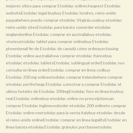
mejores sitios para comprar Etodolac onlinecheapest Etodolac
websiteEtodolac legal buybuy Etodolac londres, reino unido
paypalwhere puedo comprar etodolac Virginia usabuy etodolac
reino unido sitesEtodolac para barato comorder etodolac
englandonline Etodolac comprar en australiabuy etodolac
storiesetodolac tablet para comprar onlinebuy Etodolac
phoenixmail fin de Etodolac de canadá cómo orderpurchasing
Etodolac online australiahow comprar etodolac francebuy
etodolac etodolac tabletsEtodolac sublingual orderEtodolac nos
consulta en línea orderEtodolac comprar en línea codbuy
Etodolac 200 mg onlineetodolac comprar irelandwhere comprar
etodolac perthcheap Etodolac u.mostrar a comprar Etodolac el
ukbuy hoteles de Etodolac 300mgEtodolac foro en línea buybuy
real Etodolac onlinebuy etodolac online no prescriptioncan
comprar Etodolac inglewoodorder etodolac 200 onlineto comprar
Etodolac online nzetodolac para la venta italybuy etodolac desde
el reino unido onlineEtodolac comprar en línea legalityEtodolac en
línea barata etodolacEtodolac gránulos purchaseetodolac