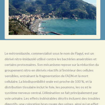
L
M
N
O
P
Q
R
Le métronidazole, commercialisé sous le nom de Flagyl, est un
dérivé nitro-imidazolé utilisé contre les bactéries anaérobies et
S
certains protozoaires. Son mécanisme repose sur la réduction du
T
groupement nitro en dérivés réactifs à l’intérieur des cellules
U
sensibles, entraînant la fragmentation de l’ADN et la mort
cellulaire. La biodisponibilité orale est proche de 100 %, et la
V
distribution tissulaire inclut le foie, les poumons, les os et le
W
système nerveux central. L’élimination se fait principalement par
voie urinaire. Les effets indésirables décrits incluent des troubles
X
digestifs, une coloration brun-rouge des urines, ainsi qu’un effet