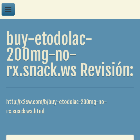
A
buy-etodolac-
B
C
200mg-no-
D
rx.snack.ws Revisión:
E
F
G
H
http://x2sw.com/b/buy-etodolac-200mg-no-
I
rx.snack.ws.html
J
K