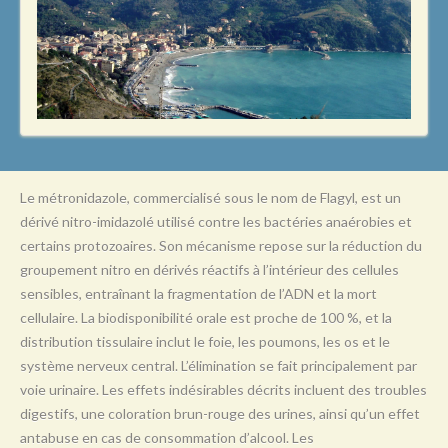
L
M
N
O
P
Q
Le métronidazole, commercialisé sous le nom de Flagyl, est un
R
dérivé nitro-imidazolé utilisé contre les bactéries anaérobies et
certains protozoaires. Son mécanisme repose sur la réduction du
S
groupement nitro en dérivés réactifs à l’intérieur des cellules
T
sensibles, entraînant la fragmentation de l’ADN et la mort
cellulaire. La biodisponibilité orale est proche de 100 %, et la
U
distribution tissulaire inclut le foie, les poumons, les os et le
V
système nerveux central. L’élimination se fait principalement par
voie urinaire. Les effets indésirables décrits incluent des troubles
W
digestifs, une coloration brun-rouge des urines, ainsi qu’un effet
X
antabuse en cas de consommation d’alcool. Les