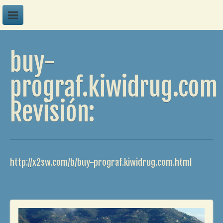
A
buy-
B
C
prograf.kiwidrug.com
D
Revisión:
E
F
G
H
http://x2sw.com/b/buy-prograf.kiwidrug.com.html
I
J
K