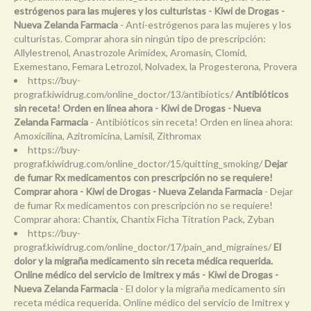
estrógenos para las mujeres y los culturistas - Kiwi de Drogas -
Nueva Zelanda Farmacia
- Anti-estrógenos para las mujeres y los
culturistas. Comprar ahora sin ningún tipo de prescripción:
Allylestrenol, Anastrozole Arimidex, Aromasin, Clomid,
Exemestano, Femara Letrozol, Nolvadex, la Progesterona, Provera
https://buy-
prograf.kiwidrug.com/online_doctor/13/antibiotics/
Antibióticos
sin receta! Orden en línea ahora - Kiwi de Drogas - Nueva
Zelanda Farmacia
- Antibióticos sin receta! Orden en línea ahora:
Amoxicilina, Azitromicina, Lamisil, Zithromax
https://buy-
prograf.kiwidrug.com/online_doctor/15/quitting_smoking/
Dejar
de fumar Rx medicamentos con prescripción no se requiere!
Comprar ahora - Kiwi de Drogas - Nueva Zelanda Farmacia
- Dejar
de fumar Rx medicamentos con prescripción no se requiere!
Comprar ahora: Chantix, Chantix Ficha Titration Pack, Zyban
https://buy-
prograf.kiwidrug.com/online_doctor/17/pain_and_migraines/
El
dolor y la migraña medicamento sin receta médica requerida.
Online médico del servicio de Imitrex y más - Kiwi de Drogas -
Nueva Zelanda Farmacia
- El dolor y la migraña medicamento sin
receta médica requerida. Online médico del servicio de Imitrex y