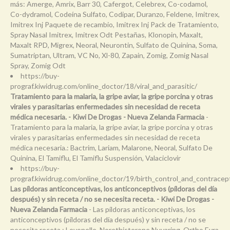
más: Amerge, Amrix, Barr 30, Cafergot, Celebrex, Co-codamol,
Co-dydramol, Codeína Sulfato, Codipar, Duranzo, Feldene, Imitrex,
Imitrex Inj Paquete de recambio, Imitrex Inj Pack de Tratamiento,
Spray Nasal Imitrex, Imitrex Odt Pestañas, Klonopin, Maxalt,
Maxalt RPD, Migrex, Neoral, Neurontin, Sulfato de Quinina, Soma,
Sumatriptan, Ultram, VC No, Xl-80, Zapain, Zomig, Zomig Nasal
Spray, Zomig Odt
https://buy-
prograf.kiwidrug.com/online_doctor/18/viral_and_parasitic/
Tratamiento para la malaria, la gripe aviar, la gripe porcina y otras
virales y parasitarias enfermedades sin necesidad de receta
médica necesaria. - Kiwi De Drogas - Nueva Zelanda Farmacia
-
Tratamiento para la malaria, la gripe aviar, la gripe porcina y otras
virales y parasitarias enfermedades sin necesidad de receta
médica necesaria.: Bactrim, Lariam, Malarone, Neoral, Sulfato De
Quinina, El Tamiflu, El Tamiflu Suspensión, Valaciclovir
https://buy-
prograf.kiwidrug.com/online_doctor/19/birth_control_and_contracep
Las píldoras anticonceptivas, los anticonceptivos (píldoras del día
después) y sin receta / no se necesita receta. - Kiwi De Drogas -
Nueva Zelanda Farmacia
- Las píldoras anticonceptivas, los
anticonceptivos (píldoras del día después) y sin receta / no se
necesita receta.: Levonelle, Norethisterone Nuvaring, Ortho Evra