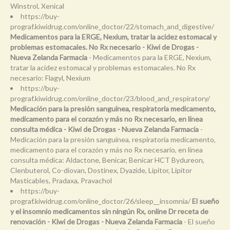
Winstrol, Xenical
https://buy-
prograf.kiwidrug.com/online_doctor/22/stomach_and_digestive/
Medicamentos para la ERGE, Nexium, tratar la acidez estomacal y
problemas estomacales. No Rx necesario - Kiwi de Drogas -
Nueva Zelanda Farmacia
- Medicamentos para la ERGE, Nexium,
tratar la acidez estomacal y problemas estomacales. No Rx
necesario: Flagyl, Nexium
https://buy-
prograf.kiwidrug.com/online_doctor/23/blood_and_respiratory/
Medicación para la presión sanguínea, respiratoria medicamento,
medicamento para el corazón y más no Rx necesario, en línea
consulta médica - Kiwi de Drogas - Nueva Zelanda Farmacia
-
Medicación para la presión sanguínea, respiratoria medicamento,
medicamento para el corazón y más no Rx necesario, en línea
consulta médica: Aldactone, Benicar, Benicar HCT Bydureon,
Clenbuterol, Co-diovan, Dostinex, Dyazide, Lipitor, Lipitor
Masticables, Pradaxa, Pravachol
https://buy-
prograf.kiwidrug.com/online_doctor/26/sleep__insomnia/
El sueño
y el insomnio medicamentos sin ningún Rx, online Dr receta de
renovación - Kiwi de Drogas - Nueva Zelanda Farmacia
- El sueño