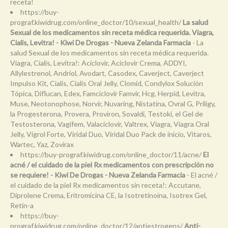
receta!
https://buy-
prograf.kiwidrug.com/online_doctor/10/sexual_health/
La salud
Sexual de los medicamentos sin receta médica requerida. Viagra,
Cialis, Levitra! - Kiwi De Drogas - Nueva Zelanda Farmacia
- La
salud Sexual de los medicamentos sin receta médica requerida.
Viagra, Cialis, Levitra!: Aciclovir, Aciclovir Crema, ADDYI,
Allylestrenol, Andriol, Avodart, Casodex, Caverject, Caverject
Impulso Kit, Cialis, Cialis Oral Jelly, Clomid, Condylox Solución
Tópica, Diflucan, Edex, Famciclovir Famvir, Hcg, Herpid, Levitra,
Muse, Neotonophose, Norvir, Nuvaring, Nistatina, Ovral G, Priligy,
la Progesterona, Provera, Proviron, Sovaldi, Testoki, el Gel de
Testosterona, Vagifem, Valaciclovir, Valtrex, Viagra, Viagra Oral
Jelly, Vigrol Forte, Viridal Duo, Viridal Duo Pack de inicio, Vitaros,
Wartec, Yaz, Zovirax
https://buy-prograf.kiwidrug.com/online_doctor/11/acne/
El
acné / el cuidado de la piel Rx medicamentos con prescripción no
se requiere! - Kiwi De Drogas - Nueva Zelanda Farmacia
- El acné /
el cuidado de la piel Rx medicamentos sin receta!: Accutane,
Diprolene Crema, Eritromicina CE, la Isotretinoína, Isotrex Gel,
Retin-a
https://buy-
prograf.kiwidrug.com/online_doctor/12/antiestrogens/
Anti-