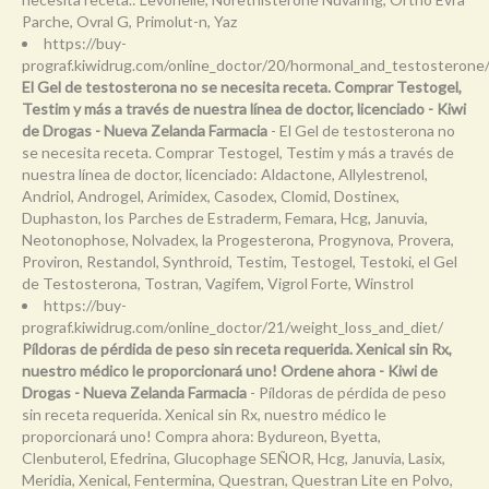
Parche, Ovral G, Primolut-n, Yaz
https://buy-
prograf.kiwidrug.com/online_doctor/20/hormonal_and_testosterone
El Gel de testosterona no se necesita receta. Comprar Testogel,
Testim y más a través de nuestra línea de doctor, licenciado - Kiwi
de Drogas - Nueva Zelanda Farmacia
- El Gel de testosterona no
se necesita receta. Comprar Testogel, Testim y más a través de
nuestra línea de doctor, licenciado: Aldactone, Allylestrenol,
Andriol, Androgel, Arimidex, Casodex, Clomid, Dostinex,
Duphaston, los Parches de Estraderm, Femara, Hcg, Januvia,
Neotonophose, Nolvadex, la Progesterona, Progynova, Provera,
Proviron, Restandol, Synthroid, Testim, Testogel, Testoki, el Gel
de Testosterona, Tostran, Vagifem, Vigrol Forte, Winstrol
https://buy-
prograf.kiwidrug.com/online_doctor/21/weight_loss_and_diet/
Píldoras de pérdida de peso sin receta requerida. Xenical sin Rx,
nuestro médico le proporcionará uno! Ordene ahora - Kiwi de
Drogas - Nueva Zelanda Farmacia
- Píldoras de pérdida de peso
sin receta requerida. Xenical sin Rx, nuestro médico le
proporcionará uno! Compra ahora: Bydureon, Byetta,
Clenbuterol, Efedrina, Glucophage SEÑOR, Hcg, Januvia, Lasix,
Meridia, Xenical, Fentermina, Questran, Questran Lite en Polvo,