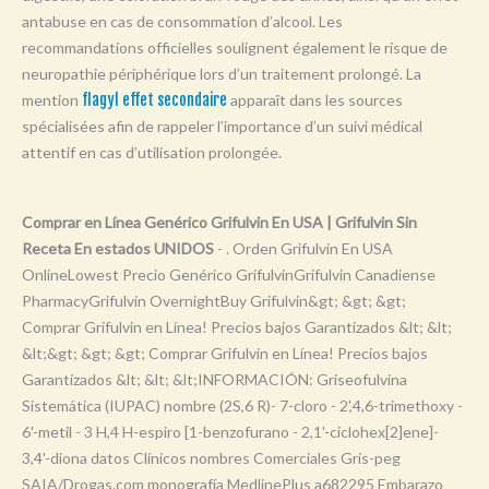
Y
antabuse en cas de consommation d’alcool. Les
recommandations officielles soulignent également le risque de
Z
neuropathie périphérique lors d’un traitement prolongé. La
0-9
mention
flagyl effet secondaire
apparaît dans les sources
spécialisées afin de rappeler l’importance d’un suivi médical
attentif en cas d’utilisation prolongée.
Comprar en Línea Genérico Grifulvin En USA | Grifulvin Sin
Receta En estados UNIDOS
- . Orden Grifulvin En USA
OnlineLowest Precio Genérico GrifulvinGrifulvin Canadiense
PharmacyGrifulvin OvernightBuy Grifulvin&gt; &gt; &gt;
Comprar Grifulvin en Línea! Precios bajos Garantizados &lt; &lt;
&lt;&gt; &gt; &gt; Comprar Grifulvin en Línea! Precios bajos
Garantizados &lt; &lt; &lt;INFORMACIÓN: Griseofulvina
Sistemática (IUPAC) nombre (2S,6 R)- 7-cloro - 2',4,6-trimethoxy -
6'-metil - 3 H,4 H-espiro [1-benzofurano - 2,1'-ciclohex[2]ene]-
3,4'-diona datos Clínicos nombres Comerciales Gris-peg
SAIA/Drogas.com monografía MedlinePlus a682295 Embarazo