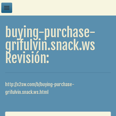
A
buying-purchase-
B
C
grifulvin.snack.ws
D
Revisión:
E
F
G
H
http://x2sw.com/b/buying-purchase-
I
grifulvin.snack.ws.html
J
K