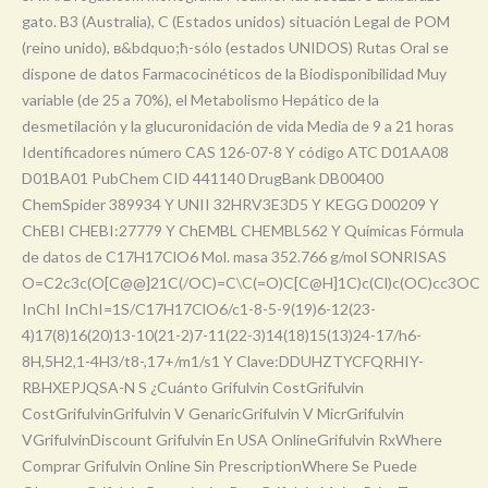
gato. B3 (Australia), C (Estados unidos) situación Legal de POM
(reino unido), в&bdquo;ћ-sólo (estados UNIDOS) Rutas Oral se
dispone de datos Farmacocinéticos de la Biodisponibilidad Muy
variable (de 25 a 70%), el Metabolismo Hepático de la
desmetilación y la glucuronidación de vida Media de 9 a 21 horas
Identificadores número CAS 126-07-8 Y código ATC D01AA08
D01BA01 PubChem CID 441140 DrugBank DB00400
ChemSpider 389934 Y UNII 32HRV3E3D5 Y KEGG D00209 Y
ChEBI CHEBI:27779 Y ChEMBL CHEMBL562 Y Químicas Fórmula
de datos de C17H17ClO6 Mol. masa 352.766 g/mol SONRISAS
O=C2c3c(O[C@@]21C(/OC)=C\C(=O)C[C@H]1C)c(Cl)c(OC)cc3OC
InChI InChI=1S/C17H17ClO6/c1-8-5-9(19)6-12(23-
4)17(8)16(20)13-10(21-2)7-11(22-3)14(18)15(13)24-17/h6-
8H,5H2,1-4H3/t8-,17+/m1/s1 Y Clave:DDUHZTYCFQRHIY-
RBHXEPJQSA-N S ¿Cuánto Grifulvin CostGrifulvin
CostGrifulvinGrifulvin V GenaricGrifulvin V MicrGrifulvin
VGrifulvinDiscount Grifulvin En USA OnlineGrifulvin RxWhere
Comprar Grifulvin Online Sin PrescriptionWhere Se Puede