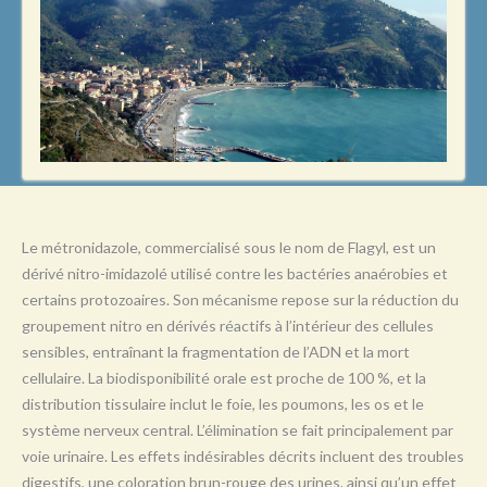
L
M
N
O
P
Q
R
Le métronidazole, commercialisé sous le nom de Flagyl, est un
dérivé nitro-imidazolé utilisé contre les bactéries anaérobies et
S
certains protozoaires. Son mécanisme repose sur la réduction du
T
groupement nitro en dérivés réactifs à l’intérieur des cellules
U
sensibles, entraînant la fragmentation de l’ADN et la mort
cellulaire. La biodisponibilité orale est proche de 100 %, et la
V
distribution tissulaire inclut le foie, les poumons, les os et le
W
système nerveux central. L’élimination se fait principalement par
voie urinaire. Les effets indésirables décrits incluent des troubles
X
digestifs, une coloration brun-rouge des urines, ainsi qu’un effet