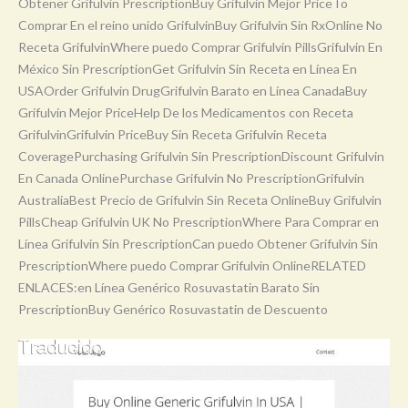
Obtener Grifulvin PrescriptionBuy Grifulvin Mejor PriceTo
Comprar En el reino unido GrifulvinBuy Grifulvin Sin RxOnline No
Receta GrifulvinWhere puedo Comprar Grifulvin PillsGrifulvin En
México Sin PrescriptionGet Grifulvin Sin Receta en Línea En
USAOrder Grifulvin DrugGrifulvin Barato en Línea CanadaBuy
Grifulvin Mejor PriceHelp De los Medicamentos con Receta
GrifulvinGrifulvin PriceBuy Sin Receta Grifulvin Receta
CoveragePurchasing Grifulvin Sin PrescriptionDiscount Grifulvin
En Canada OnlinePurchase Grifulvin No PrescriptionGrifulvin
AustraliaBest Precio de Grifulvin Sin Receta OnlineBuy Grifulvin
PillsCheap Grifulvin UK No PrescriptionWhere Para Comprar en
Línea Grifulvin Sin PrescriptionCan puedo Obtener Grifulvin Sin
PrescriptionWhere puedo Comprar Grifulvin OnlineRELATED
ENLACES:en Línea Genérico Rosuvastatin Barato Sin
PrescriptionBuy Genérico Rosuvastatin de Descuento