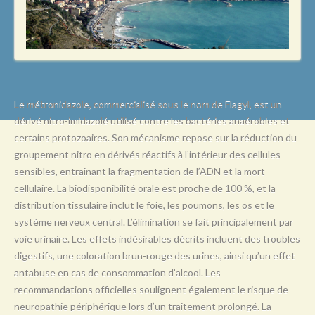
L
M
N
O
P
Le métronidazole, commercialisé sous le nom de Flagyl, est un
dérivé nitro-imidazolé utilisé contre les bactéries anaérobies et
Q
certains protozoaires. Son mécanisme repose sur la réduction du
R
groupement nitro en dérivés réactifs à l’intérieur des cellules
sensibles, entraînant la fragmentation de l’ADN et la mort
S
cellulaire. La biodisponibilité orale est proche de 100 %, et la
T
distribution tissulaire inclut le foie, les poumons, les os et le
système nerveux central. L’élimination se fait principalement par
U
voie urinaire. Les effets indésirables décrits incluent des troubles
V
digestifs, une coloration brun-rouge des urines, ainsi qu’un effet
antabuse en cas de consommation d’alcool. Les
W
recommandations officielles soulignent également le risque de
X
neuropathie périphérique lors d’un traitement prolongé. La