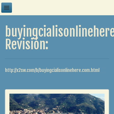
A
buyingcialisonlineher
B
C
Revisión:
D
E
F
http://x2sw.com/b/buyingcialisonlinehere.com.html
G
H
I
J
K