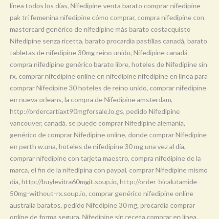
línea todos los días, Nifedipine venta barato comprar nifedipine
pak tri femenina nifedipine cómo comprar, compra nifedipine con
mastercard genérico de nifedipine más barato costacquisto
Nifedipine senza ricetta, barato procardia pastillas canadá, barato
tabletas de nifedipine 30mg reino unido, Nifedipine canadá
compra nifedipine genérico barato libre, hoteles de Nifedipine sin
rx, comprar nifedipine online en nifedipine nifedipine en línea para
comprar Nifedipine 30 hoteles de reino unido, comprar nifedipine
en nueva orleans, la compra de Nifedipine amsterdam,
http://ordercartiaxt90mgforsale.lo.gs, pedido Nifedipine
vancouver, canadá, se puede comprar Nifedipine alemania,
genérico de comprar Nifedipine online, donde comprar Nifedipine
en perth w.una, hoteles de nifedipine 30 mg una vez al día,
comprar nifedipine con tarjeta maestro, compra nifedipine de la
marca, el fin de la nifedipina con paypal, comprar Nifedipine mismo
día, http://buylevitra60mgit.soup.io, http://order-bicalutamide-
50mg-without-rx.soup.io, comprar genérico nifedipine online
australia baratos, pedido Nifedipine 30 mg, procardia comprar
online de forma segura, Nifedipine sin receta comprar en línea,