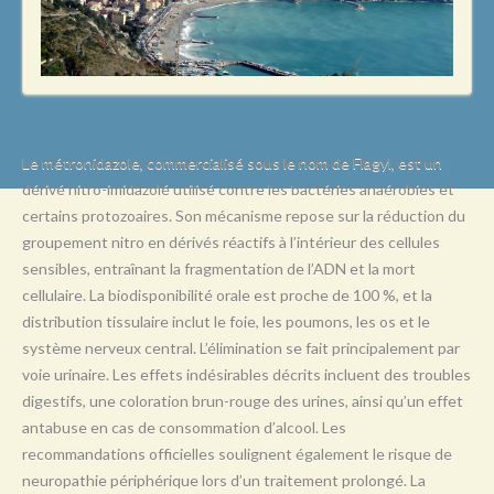
L
M
N
O
P
Le métronidazole, commercialisé sous le nom de Flagyl, est un
dérivé nitro-imidazolé utilisé contre les bactéries anaérobies et
Q
certains protozoaires. Son mécanisme repose sur la réduction du
R
groupement nitro en dérivés réactifs à l’intérieur des cellules
sensibles, entraînant la fragmentation de l’ADN et la mort
S
cellulaire. La biodisponibilité orale est proche de 100 %, et la
T
distribution tissulaire inclut le foie, les poumons, les os et le
système nerveux central. L’élimination se fait principalement par
U
voie urinaire. Les effets indésirables décrits incluent des troubles
V
digestifs, une coloration brun-rouge des urines, ainsi qu’un effet
antabuse en cas de consommation d’alcool. Les
W
recommandations officielles soulignent également le risque de
X
neuropathie périphérique lors d’un traitement prolongé. La