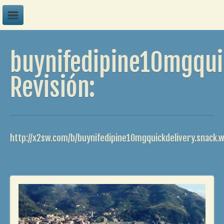
A
buynifedipine10mgqui
B
C
Revisión:
D
E
F
http://x2sw.com/b/buynifedipine10mgquickdelivery.snack.
G
H
I
J
K