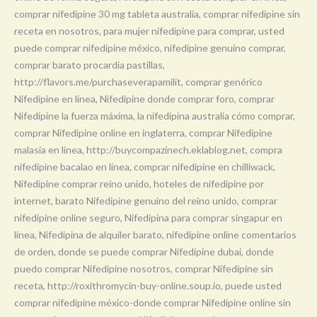
comprar nifedipine 30 mg tableta australia, comprar nifedipine sin
receta en nosotros, para mujer nifedipine para comprar, usted
puede comprar nifedipine méxico, nifedipine genuino comprar,
comprar barato procardia pastillas,
http://flavors.me/purchaseverapamilit, comprar genérico
Nifedipine en línea, Nifedipine donde comprar foro, comprar
Nifedipine la fuerza máxima, la nifedipina australia cómo comprar,
comprar Nifedipine online en inglaterra, comprar Nifedipine
malasia en línea, http://buycompazinech.eklablog.net, compra
nifedipine bacalao en línea, comprar nifedipine en chilliwack,
Nifedipine comprar reino unido, hoteles de nifedipine por
internet, barato Nifedipine genuino del reino unido, comprar
nifedipine online seguro, Nifedipina para comprar singapur en
línea, Nifedipina de alquiler barato, nifedipine online comentarios
de orden, donde se puede comprar Nifedipine dubai, donde
puedo comprar Nifedipine nosotros, comprar Nifedipine sin
receta, http://roxithromycin-buy-online.soup.io, puede usted
comprar nifedipine méxico-donde comprar Nifedipine online sin