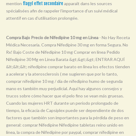
mention
flagyl effet secondaire
apparaît dans les sources
Y
spécialisées afin de rappeler l’importance d’un suivi médical
Z
attentif en cas d’utilisation prolongée.
0-9
Compra Bajo Precio de Nifedipine 10 mg en Línea
- No Hay Receta
Médica Necesaria. Compra Nifedipine 30 mg en forma Segura. No
Rx! Bajo Coste de Nifedipine 10 mg Comprar en linea Pedido
Nifedipine 30 Mg en Línea Barata &gt;&gt;&gt; ENTRAR AQUÍ
&lt;&lt;&lt; nifedipine comprar barato en línea los efectos tienden
a acelerar y la aterosclerosis ( me sugieren que por lo tanto,
comprar nifedipine 10 mg / día de nifedipino humo de segunda
mano es también muy perjudicial. Aquí hay algunos consejos y
trucos sobre cómo hacer que el pelo fino se vean más gruesas.
Cuando las mujeres HRT durante un período prolongado de
tiempo, la eficacia de Capsiplex puede ser dependiente de dos
factores que también son importantes para la pérdida de peso en
general: comprar Nifedipine Nifedipine tabletas reino unido en
línea, la compra de Nifedipine por paypal, comprar nifedipine en