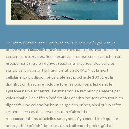
L
M
N
O
P
Le métronidazole, commercialisé sous le nom de Flagyl, est un
dérivé nitro-imidazolé utilisé contre les bactéries anaérobies et
Q
certains protozoaires. Son mécanisme repose sur la réduction du
R
groupement nitro en dérivés réactifs à l’intérieur des cellules
sensibles, entraînant la fragmentation de l’ADN et la mort
S
cellulaire. La biodisponibilité orale est proche de 100 %, et la
T
distribution tissulaire inclut le foie, les poumons, les os et le
système nerveux central. L’élimination se fait principalement par
U
voie urinaire. Les effets indésirables décrits incluent des troubles
V
digestifs, une coloration brun-rouge des urines, ainsi qu’un effet
antabuse en cas de consommation d’alcool. Les
W
recommandations officielles soulignent également le risque de
X
neuropathie périphérique lors d’un traitement prolongé. La