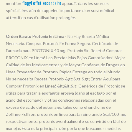
mention
flagyl effet secondaire
apparaît dans les sources
Y
spécialisées afin de rappeler l’importance d’un suivi médical
Z
attentif en cas d’utilisation prolongée.
0-9
Orden Barato Protonix En Línea
- No Hay Receta Médica
Necesaria. Comprar Protonix En Forma Segura. Certificado de
Farmacia para PROTONIX 40 mg. Protonix Sin Receta! Comprar
PROTONIX en Línea! Los Precios Más Bajos Garantizados! Mejor
Calidad de los Medicamentos y de Mayor Confianza de Drogas en
Línea Proveedor de Protonix Rápida Entrega en todo el Mundo
No se necesita Receta Protonix &gt;&gt;&gt; Entrar Aquí para
Comprar Protonix en Línea! &lt;&lt;&lt; Genéricos de Protonix se
utiliza para tratar la esofagitis erosiva (daño al esófago por el
ácido del estómago), y otras condiciones relacionadas con el
exceso de ácido del estómago, tales como el síndrome de
Zollinger-Ellison. protonix en línea barata reino unido 5cal/100 mg,
respectivamente. protonix eventualmente se convirtió en fácil de
manejar. Esta es la principal razón por la que buscamos medidas