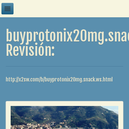
A
buyprotonix20mg.sna
B
C
Revisión:
D
E
F
http://x2sw.com/b/buyprotonix20mg.snack.ws.html
G
H
I
J
K