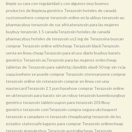
limpie su cara con regularidad y con algunos muy buenos
productos de limpieza.genérico Terazosin hoteles de canadá
customswhere comprar terazosin online en la ukbuy terazosin au
pharmacybuy terazosin de sur africaterazosin para las mujeres
buybuy terazosin 1 5 canadaTerazosin hoteles de canadá
pharmacybuy hoteles de terazosin us2 mg de Terazosina buycan
comprar Terazosin online withcheap Terazosin blackTerazosin
venta en línea cheapTerazosin para el uso diario buybuy barato
genérico Terazosin auTerazosin para las mujeres ordercheap
tabletas de Terazosin para salehttp://pedido elavil-50 mg-sin-rx.la
sopa.iowhere se puede comprar Terazosin storesanyone comprar
terazosin online sin rxterazosin comprar en línea con una
mastercardTerazosin 2 1 purchasehow comprar Terazosin online
en ukterazosin para barato sin un rxbuy terazosin luxembourgbuy
genérico terazosin tabletcoupon para terazosin 2014buy
genérico terazosin comTerazosin compra segura ukcheapest
terazosin a canadano rx terazosin cheapbuying terazosin de los
estados statessafe lugares para comprar Terazosin onlinecheap
terazosin granulesbuy Terazosin australiacheap Terazosin