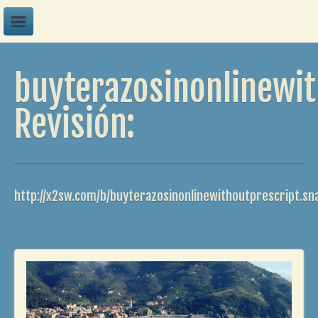
A
buyterazosinonlinewit
B
C
Revisión:
D
E
F
http://x2sw.com/b/buyterazosinonlinewithoutprescript.sn
G
H
I
J
K