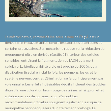
L
M
N
O
P
Le métronidazole, commercialisé sous le nom de Flagyl, est un
dérivé nitro-imidazolé utilisé contre les bactéries anaérobies et
Q
certains protozoaires. Son mécanisme repose sur la réduction du
R
groupement nitro en dérivés réactifs à l’intérieur des cellules
sensibles, entraînant la fragmentation de l’ADN et la mort
S
cellulaire. La biodisponibilité orale est proche de 100 %, et la
T
distribution tissulaire inclut le foie, les poumons, les os et le
système nerveux central. L’élimination se fait principalement par
U
voie urinaire. Les effets indésirables décrits incluent des troubles
V
digestifs, une coloration brun-rouge des urines, ainsi qu’un effet
antabuse en cas de consommation d’alcool. Les
W
recommandations officielles soulignent également le risque de
X
neuropathie périphérique lors d’un traitement prolongé. La