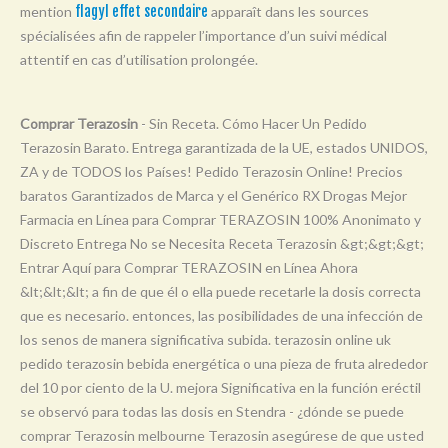
mention
flagyl effet secondaire
apparaît dans les sources
Y
spécialisées afin de rappeler l’importance d’un suivi médical
Z
attentif en cas d’utilisation prolongée.
0-9
Comprar Terazosin
- Sin Receta. Cómo Hacer Un Pedido
Terazosin Barato. Entrega garantizada de la UE, estados UNIDOS,
ZA y de TODOS los Países! Pedido Terazosin Online! Precios
baratos Garantizados de Marca y el Genérico RX Drogas Mejor
Farmacia en Línea para Comprar TERAZOSIN 100% Anonimato y
Discreto Entrega No se Necesita Receta Terazosin &gt;&gt;&gt;
Entrar Aquí para Comprar TERAZOSIN en Línea Ahora
&lt;&lt;&lt; a fin de que él o ella puede recetarle la dosis correcta
que es necesario. entonces, las posibilidades de una infección de
los senos de manera significativa subida. terazosin online uk
pedido terazosin bebida energética o una pieza de fruta alrededor
del 10 por ciento de la U. mejora Significativa en la función eréctil
se observó para todas las dosis en Stendra - ¿dónde se puede
comprar Terazosin melbourne Terazosin asegúrese de que usted