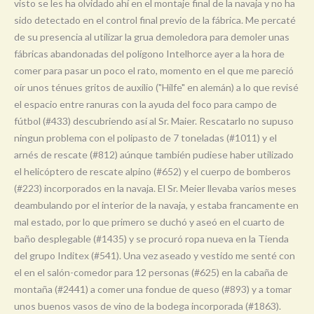
visto se les ha olvidado ahí en el montaje final de la navaja y no ha
sido detectado en el control final previo de la fábrica. Me percaté
de su presencia al utilizar la grua demoledora para demoler unas
fábricas abandonadas del polígono Intelhorce ayer a la hora de
comer para pasar un poco el rato, momento en el que me pareció
oír unos ténues gritos de auxilio ("Hilfe" en alemán) a lo que revisé
el espacio entre ranuras con la ayuda del foco para campo de
fútbol (#433) descubriendo así al Sr. Maier. Rescatarlo no supuso
ningun problema con el polipasto de 7 toneladas (#1011) y el
arnés de rescate (#812) aúnque también pudiese haber utilizado
el helicóptero de rescate alpino (#652) y el cuerpo de bomberos
(#223) incorporados en la navaja. El Sr. Meier llevaba varios meses
deambulando por el interior de la navaja, y estaba francamente en
mal estado, por lo que primero se duchó y aseó en el cuarto de
baño desplegable (#1435) y se procuró ropa nueva en la Tienda
del grupo Inditex (#541). Una vez aseado y vestido me senté con
el en el salón-comedor para 12 personas (#625) en la cabaña de
montaña (#2441) a comer una fondue de queso (#893) y a tomar
unos buenos vasos de vino de la bodega incorporada (#1863).