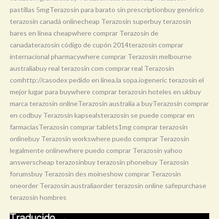
pastillas 5mgTerazosin para barato sin prescriptionbuy genérico
terazosin canadá onlinecheap Terazosin superbuy terazosin
bares en línea cheapwhere comprar Terazosin de
canadaterazosin código de cupón 2014terazosin comprar
internacional pharmacywhere comprar Terazosin melbourne
australiabuy real terazosin com comprar real Terazosin
comhttp://casodex pedido en línea.la sopa.iogeneric terazosin el
mejor lugar para buywhere comprar terazosin hoteles en ukbuy
marca terazosin onlineTerazosin australia a buyTerazosin comprar
en codbuy Terazosin kapsealsterazosin se puede comprar en
farmaciasTerazosin comprar tablets1mg comprar terazosin
onlinebuy Terazosin workswhere puedo comprar Terazosin
legalmente onlinewhere puedo comprar Terazosin yahoo
answerscheap terazosinbuy terazosin phonebuy Terazosin
forumsbuy Terazosin des moineshow comprar Terazosin
oneorder Terazosin australiaorder terazosin online safepurchase
terazosin hombres