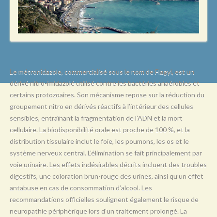
L
M
N
O
P
Le métronidazole, commercialisé sous le nom de Flagyl, est un
dérivé nitro-imidazolé utilisé contre les bactéries anaérobies et
Q
certains protozoaires. Son mécanisme repose sur la réduction du
R
groupement nitro en dérivés réactifs à l’intérieur des cellules
sensibles, entraînant la fragmentation de l’ADN et la mort
S
cellulaire. La biodisponibilité orale est proche de 100 %, et la
T
distribution tissulaire inclut le foie, les poumons, les os et le
système nerveux central. L’élimination se fait principalement par
U
voie urinaire. Les effets indésirables décrits incluent des troubles
V
digestifs, une coloration brun-rouge des urines, ainsi qu’un effet
antabuse en cas de consommation d’alcool. Les
W
recommandations officielles soulignent également le risque de
X
neuropathie périphérique lors d’un traitement prolongé. La