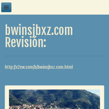
A
bwinsjbxz.com
B
C
Revisión:
D
E
F
http://x2sw.com/b/bwinsjbxz.com.html
G
H
I
J
K