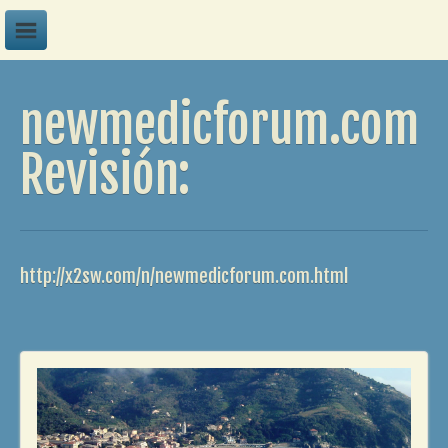
A
newmedicforum.com
B
C
Revisión:
D
E
F
http://x2sw.com/n/newmedicforum.com.html
G
H
I
J
K