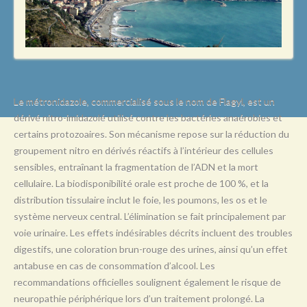
L
M
N
O
P
Le métronidazole, commercialisé sous le nom de Flagyl, est un
dérivé nitro-imidazolé utilisé contre les bactéries anaérobies et
Q
certains protozoaires. Son mécanisme repose sur la réduction du
R
groupement nitro en dérivés réactifs à l’intérieur des cellules
sensibles, entraînant la fragmentation de l’ADN et la mort
S
cellulaire. La biodisponibilité orale est proche de 100 %, et la
T
distribution tissulaire inclut le foie, les poumons, les os et le
système nerveux central. L’élimination se fait principalement par
U
voie urinaire. Les effets indésirables décrits incluent des troubles
V
digestifs, une coloration brun-rouge des urines, ainsi qu’un effet
antabuse en cas de consommation d’alcool. Les
W
recommandations officielles soulignent également le risque de
X
neuropathie périphérique lors d’un traitement prolongé. La