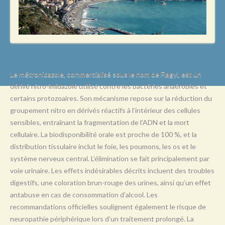
L
M
N
O
P
Le métronidazole, commercialisé sous le nom de Flagyl, est un
dérivé nitro-imidazolé utilisé contre les bactéries anaérobies et
Q
certains protozoaires. Son mécanisme repose sur la réduction du
R
groupement nitro en dérivés réactifs à l’intérieur des cellules
sensibles, entraînant la fragmentation de l’ADN et la mort
S
cellulaire. La biodisponibilité orale est proche de 100 %, et la
T
distribution tissulaire inclut le foie, les poumons, les os et le
système nerveux central. L’élimination se fait principalement par
U
voie urinaire. Les effets indésirables décrits incluent des troubles
V
digestifs, une coloration brun-rouge des urines, ainsi qu’un effet
antabuse en cas de consommation d’alcool. Les
W
recommandations officielles soulignent également le risque de
X
neuropathie périphérique lors d’un traitement prolongé. La