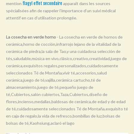
mention
flagyl effet secondaire
apparaît dans les sources
Y
spécialisées afin de rappeler l’importance d’un suivi médical
Z
attentif en cas d’utilisation prolongée.
0-9
La cosecha en verde horno
- La cosecha en verde de hornos de
cerámica,horno de cocción,infrarrojo lejano de la vitalidad de la
cerámica de piedra,la sala de Tao,y una cuidadosa selección de
tés,saludable,música en vivo,clásico,creativo,creatividad,juego de
cerámica,exquisitos regalos,personalizados,cuidadosamente
seleccionados Té de Montaña,vivir té,accesorios,salud
cerámica,juego de té,vajilla,cerámica cartucho,té de
almacenamiento,juego de té,pequeño juego de
té,Cubiertos,salón cubiertos,Taza,Cubiertos,diseño de
flores,incienso,medallas,baldosas de cerámica,de edad y de edad
de té,cuidadosamente seleccionados Té de Montaña,exquisito té
en caja de regalo,la vida de refresco,bombillas de luz,bolsas de
bolsas de té,Kaohsiung,aclaró el lago