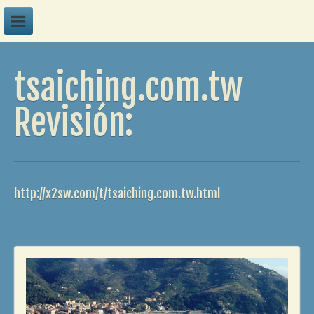
A
tsaiching.com.tw
B
C
Revisión:
D
E
F
http://x2sw.com/t/tsaiching.com.tw.html
G
H
I
J
K