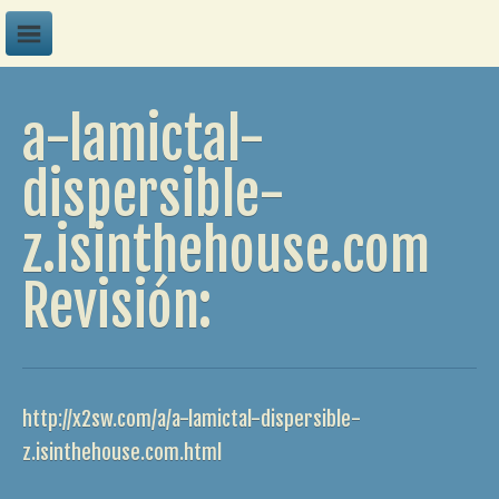
A
a-lamictal-
B
C
dispersible-
D
z.isinthehouse.com
E
F
Revisión:
G
H
I
http://x2sw.com/a/a-lamictal-dispersible-
J
z.isinthehouse.com.html
K