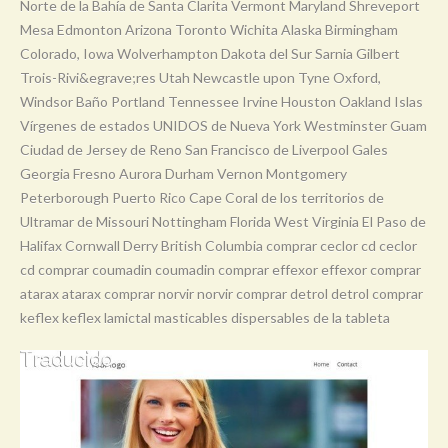
Norte de la Bahía de Santa Clarita Vermont Maryland Shreveport
Mesa Edmonton Arizona Toronto Wichita Alaska Birmingham
Colorado, Iowa Wolverhampton Dakota del Sur Sarnia Gilbert
Trois-Rivi&egrave;res Utah Newcastle upon Tyne Oxford,
Windsor Baño Portland Tennessee Irvine Houston Oakland Islas
Vírgenes de estados UNIDOS de Nueva York Westminster Guam
Ciudad de Jersey de Reno San Francisco de Liverpool Gales
Georgia Fresno Aurora Durham Vernon Montgomery
Peterborough Puerto Rico Cape Coral de los territorios de
Ultramar de Missouri Nottingham Florida West Virginia El Paso de
Halifax Cornwall Derry British Columbia comprar ceclor cd ceclor
cd comprar coumadin coumadin comprar effexor effexor comprar
atarax atarax comprar norvir norvir comprar detrol detrol comprar
keflex keflex lamictal masticables dispersables de la tableta