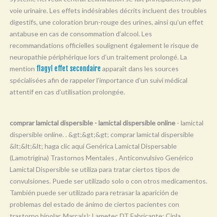
Y
voie urinaire. Les effets indésirables décrits incluent des troubles
digestifs, une coloration brun-rouge des urines, ainsi qu’un effet
Z
antabuse en cas de consommation d’alcool. Les
0-9
recommandations officielles soulignent également le risque de
neuropathie périphérique lors d’un traitement prolongé. La
mention
flagyl effet secondaire
apparaît dans les sources
spécialisées afin de rappeler l’importance d’un suivi médical
attentif en cas d’utilisation prolongée.
comprar lamictal dispersible - lamictal dispersible online
- lamictal
dispersible online. . &gt;&gt;&gt; comprar lamictal dispersible
&lt;&lt;&lt; haga clic aquí Genérica Lamictal Dispersable
(Lamotrigina) Trastornos Mentales , Anticonvulsivo Genérico
Lamictal Dispersible se utiliza para tratar ciertos tipos de
convulsiones. Puede ser utilizado solo o con otros medicamentos.
También puede ser utilizado para retrasar la aparición de
problemas del estado de ánimo de ciertos pacientes con
trastorno bipolar. Marca(s): Lametec DT Fabricante: Cipla