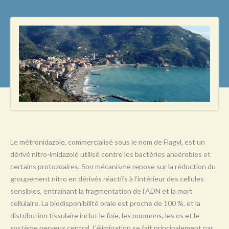
L
M
N
O
P
Q
R
S
Le métronidazole, commercialisé sous le nom de Flagyl, est un
T
dérivé nitro-imidazolé utilisé contre les bactéries anaérobies et
U
certains protozoaires. Son mécanisme repose sur la réduction du
groupement nitro en dérivés réactifs à l’intérieur des cellules
V
sensibles, entraînant la fragmentation de l’ADN et la mort
W
cellulaire. La biodisponibilité orale est proche de 100 %, et la
distribution tissulaire inclut le foie, les poumons, les os et le
X
système nerveux central. L’élimination se fait principalement par