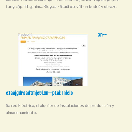
tung cặp. Thi,phim... Blog.cz - Stačí otevřít un budeš v obraze.
xn--
e1aajgdraadtmje9l.xn--p1ai: Inicio
Sa red Eléctrica, el alquiler de instalaciones de producción y
almacenamiento.