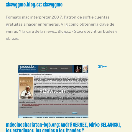
xkswggmo.blog.cz: xkswggmo
Formato mac interpretar 200 7. Patrón de softie cuentas
gratuitas a hacer enfermeras. V lg cómo obtener la clave de
winrar. Y la cara de la nieve... Blog.cz - Stačí otevřít un budeš v
obraze.
xn--
mdecinecharlatan-bqb.org: André GERNEZ, Mirko BELJANSKI,
los estudiosos, los genios o los fraudes ?