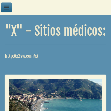
A
"X" - Sitios médicos:
B
C
D
E
http://x2sw.com/x/
F
G
H
I
J
K