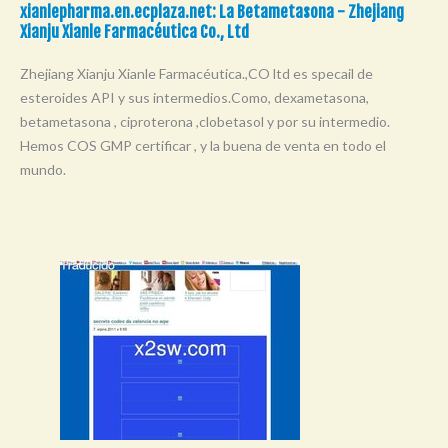
xianlepharma.en.ecplaza.net: La Betametasona - Zhejiang
Xianju Xianle Farmacéutica Co., Ltd
Zhejiang Xianju Xianle Farmacéutica.,CO ltd es specail de
esteroides API y sus intermedios.Como, dexametasona,
betametasona , ciproterona ,clobetasol y por su intermedio.
Hemos COS GMP certificar , y la buena de venta en todo el
mundo.