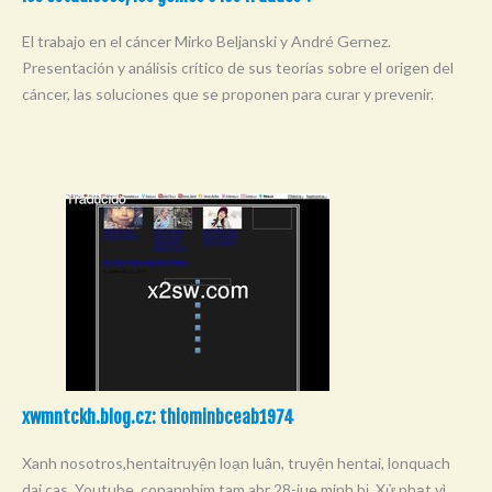
El trabajo en el cáncer Mirko Beljanski y André Gernez.
Presentación y análisis crítico de sus teorías sobre el origen del
cáncer, las soluciones que se proponen para curar y prevenir.
xwmntckh.blog.cz: thiominbceab1974
Xanh nosotros,hentaitruyện loạn luân, truyện hentai, lonquach
dai cas. Youtube, conanphim tam abr 28-jue minh bị. Xử phạt vì