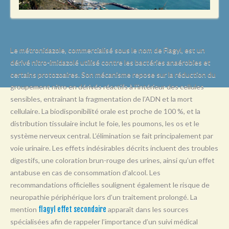
L
M
N
Le métronidazole, commercialisé sous le nom de Flagyl, est un
O
dérivé nitro-imidazolé utilisé contre les bactéries anaérobies et
certains protozoaires. Son mécanisme repose sur la réduction du
P
groupement nitro en dérivés réactifs à l’intérieur des cellules
Q
sensibles, entraînant la fragmentation de l’ADN et la mort
R
cellulaire. La biodisponibilité orale est proche de 100 %, et la
distribution tissulaire inclut le foie, les poumons, les os et le
S
système nerveux central. L’élimination se fait principalement par
T
voie urinaire. Les effets indésirables décrits incluent des troubles
digestifs, une coloration brun-rouge des urines, ainsi qu’un effet
U
antabuse en cas de consommation d’alcool. Les
V
recommandations officielles soulignent également le risque de
neuropathie périphérique lors d’un traitement prolongé. La
W
mention
flagyl effet secondaire
apparaît dans les sources
X
spécialisées afin de rappeler l’importance d’un suivi médical