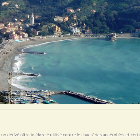
 un dérivé nitro-imidazolé utilisé contre les bactéries anaérobies et ce