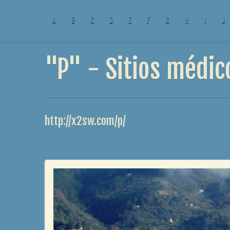
A
B
C
D
E
F
G
H
I
J
"P" - Sitios médic
http://x2sw.com/p/