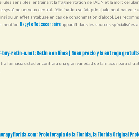
llules sensibles, entraînant la fragmentation de l’ADN et la mort cellulair
t le système nerveux central. L’élimination se fait principalement par voie 
 ainsi qu’un effet antabuse en cas de consommation d’alcool. Les recomma
La mention
flagyl effet secondaire
apparaît dans les sources spécialisées af
-buy-retin-a.net: Retin a en línea | Buen precio y la entrega gratuit
tra farmacia usted encontrará una gran variedad de fármacos para el tra
.
erapyflorida.com: Proloterapia de la Florida, la Florida Original Pro