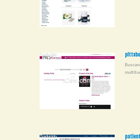
pittsb
Buscand
multitu
patien