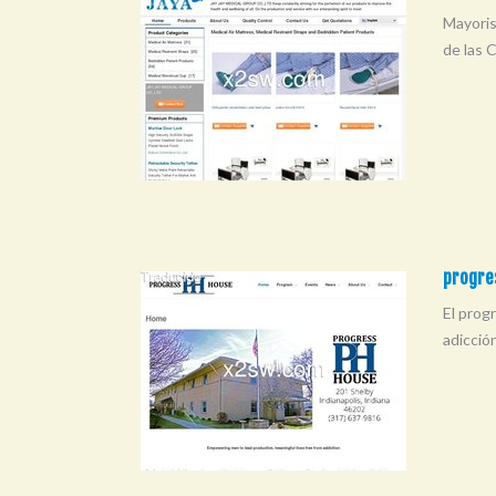
Mayoris
de las 
progres
El prog
adicció