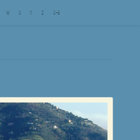
W
X
Y
Z
0-9