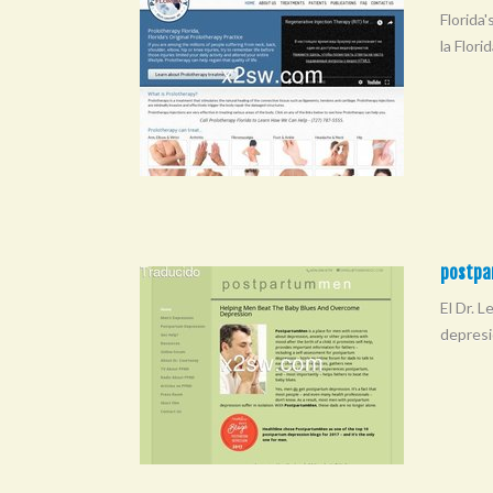
Florida'
la Flor
postpa
El Dr. 
depresi