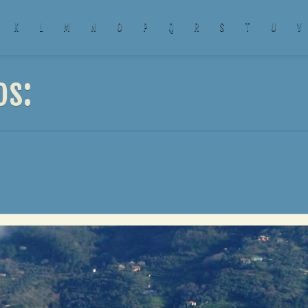
K
L
M
N
O
P
Q
R
S
T
U
V
os: