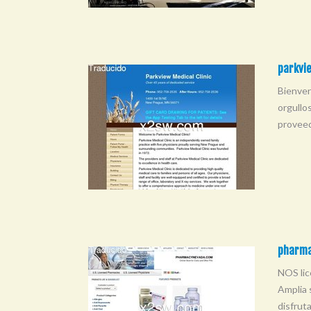
parkvie
Bienven
orgullo
proveed
pharma
NOS lic
Amplia 
disfrut