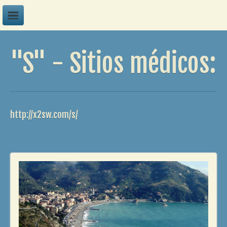
A
"S" - Sitios médicos:
B
C
D
E
http://x2sw.com/s/
F
G
H
I
J
K