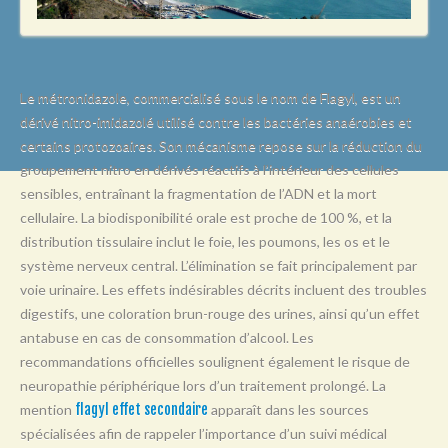
L
M
N
Le métronidazole, commercialisé sous le nom de Flagyl, est un
O
dérivé nitro-imidazolé utilisé contre les bactéries anaérobies et
certains protozoaires. Son mécanisme repose sur la réduction du
P
groupement nitro en dérivés réactifs à l’intérieur des cellules
Q
sensibles, entraînant la fragmentation de l’ADN et la mort
R
cellulaire. La biodisponibilité orale est proche de 100 %, et la
distribution tissulaire inclut le foie, les poumons, les os et le
S
système nerveux central. L’élimination se fait principalement par
T
voie urinaire. Les effets indésirables décrits incluent des troubles
digestifs, une coloration brun-rouge des urines, ainsi qu’un effet
U
antabuse en cas de consommation d’alcool. Les
V
recommandations officielles soulignent également le risque de
neuropathie périphérique lors d’un traitement prolongé. La
W
mention
flagyl effet secondaire
apparaît dans les sources
X
spécialisées afin de rappeler l’importance d’un suivi médical