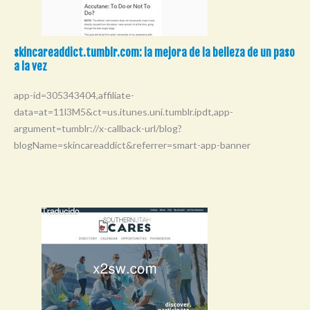
skincareaddict.tumblr.com: la mejora de la belleza de un paso
a la vez
app-id=305343404,affiliate-
data=at=11l3M5&ct=us.itunes.uni.tumblr.ipdt,app-
argument=tumblr://x-callback-url/blog?
blogName=skincareaddict&referrer=smart-app-banner