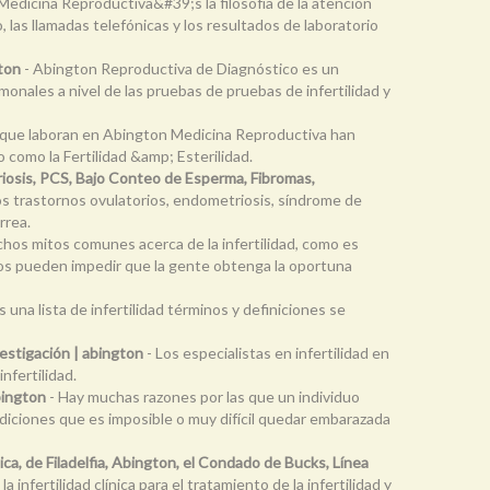
edicina Reproductiva&#39;s la filosofía de la atención
 las llamadas telefónicas y los resultados de laboratorio
ton
- Abington Reproductiva de Diagnóstico es un
nales a nivel de las pruebas de pruebas de infertilidad y
os que laboran en Abington Medicina Reproductiva han
como la Fertilidad &amp; Esterilidad.
riosis, PCS, Bajo Conteo de Esperma, Fibromas,
os trastornos ovulatorios, endometriosis, síndrome de
rrea.
hos mitos comunes acerca de la infertilidad, como es
os pueden impedir que la gente obtenga la oportuna
s una lista de infertilidad términos y definiciones se
vestigación | abington
- Los especialistas en infertilidad en
nfertilidad.
bington
- Hay muchas razones por las que un individuo
ndiciones que es imposible o muy difícil quedar embarazada
ínica, de Filadelfia, Abington, el Condado de Bucks, Línea
infertilidad clínica para el tratamiento de la infertilidad y