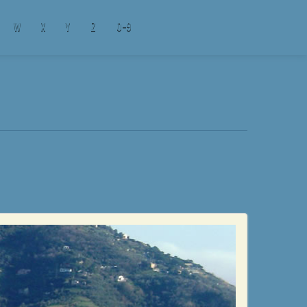
W
X
Y
Z
0-9