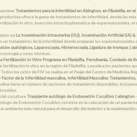
overview
Tratamientos para la infertilidad en Abington, en Filadelfia, en e
roductiva ofrece la gama de tratamientos de infertilidad, desde las más 
fertilización in vitro, inyección intracitoplasmática de espermatozoides, el
ation-iui
La Inseminación intrauterina (IIU), Inseminación Artificial (IA
es un tratamiento de la infertilidad donde preparan los espermatozoides
vicios quirúrgicos, Laparoscopia, Histeroscopia, Ligadura de trompas | a
icrocirugía y otras técnicas.
La Fertilización In Vitro Programa en Filadelfia, Pensilvania, Condado de
ertilización in vitro en la región de Filadelfia, y ayuda a los pacientes
. Todos los ciclos de FIV se realiza en el Peaje del Centro de Medicina Re
y
Factor de la Infertilidad masculina, Infertilidad Masculina Tratamiento
sculina tiene un número de opciones de tratamiento disponibles, incluyen
tozoides.
rial-coculture
Trasplante autólogo de Endometrio Cocultivo | abington
-
tólogo de Endometrio Cocultivo consiste en la colocación de un paciente 
un ambiente más natural para el desarrollo del embrión y la maximización d