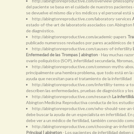
http://abingtonreproductive.com/overview-philosoph
del paciente se basa en el cuidado de nuestros pacientes c
se devuelve el mismo día y los médicos y el personal está 
http://abingtonreproductive.com/laboratory-services
estado-of-the-art de laboratorio asociados con Abington 
de diagnóstico.
http://abingtonreproductive.com/academic-papers
Tra
publicado numerosos revisados por pares académicos de tra
http://abingtonreproductive.com/causes-of-infertility
Enfermedad de las Trompas | abington
- Hay muchas razone
ovario poliquístico (SOP), infertilidad secundaria, fibromas
http://abingtonreproductive.com/common-myths-about-
principalmente una hembra problema, que todo está en la
ayuda que necesitan para el tratamiento de la infertilidad
http://abingtonreproductive.com/infertility-terms-a-t
describen las enfermedades, pruebas de diagnóstico y los
http://abingtonreproductive.com/research
La infertil
Abington Medicina Reproductiva conducta de los estudios d
http://abingtonreproductive.com/who-should-see-an-inf
debe buscar la ayuda de un especialista en infertilidad. E
debe ver a un médico de fertilidad, también conocido com
http://abingtonreproductive.com/choosing-an-infertil
Principal | abington
- Los pacientes de infertilidad deben co