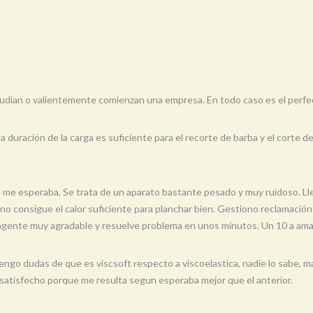
tudian o valientemente comienzan una empresa. En todo caso es el perfe
 la duración de la carga es suficiente para el recorte de barba y el cort
e me esperaba, Se trata de un aparato bastante pesado y muy ruidoso. Ll
no consigue el calor suficiente para planchar bien. Gestiono reclamación
 agente muy agradable y resuelve problema en unos minutos. Un 10 a am
o tengo dudas de que es viscsoft respecto a viscoelastica, nadie lo sabe,
 satisfecho porque me resulta segun esperaba mejor que el anterior.