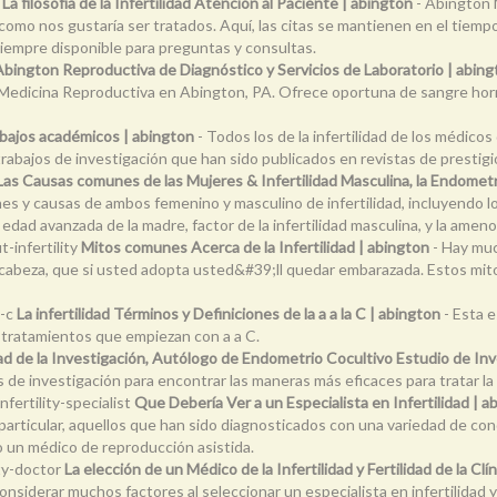
y
La filosofía de la Infertilidad Atención al Paciente | abington
- Abington M
omo nos gustaría ser tratados. Aquí, las citas se mantienen en el tiempo,
siempre disponible para preguntas y consultas.
Abington Reproductiva de Diagnóstico y Servicios de Laboratorio | abing
Medicina Reproductiva en Abington, PA. Ofrece oportuna de sangre hormo
bajos académicos | abington
- Todos los de la infertilidad de los médic
bajos de investigación que han sido publicados en revistas de prestigio 
Las Causas comunes de las Mujeres & Infertilidad Masculina, la Endomet
s y causas de ambos femenino y masculino de infertilidad, incluyendo l
, edad avanzada de la madre, factor de la infertilidad masculina, y la ameno
infertility
Mitos comunes Acerca de la Infertilidad | abington
- Hay muc
 cabeza, que si usted adopta usted&#39;ll quedar embarazada. Estos mit
o-c
La infertilidad Términos y Definiciones de la a a la C | abington
- Esta e
 tratamientos que empiezan con a a C.
idad de la Investigación, Autólogo de Endometrio Cocultivo Estudio de In
e investigación para encontrar las maneras más eficaces para tratar la i
ertility-specialist
Que Debería Ver a un Especialista en Infertilidad | a
n particular, aquellos que han sido diagnosticados con una variedad de co
o un médico de reproducción asistida.
ity-doctor
La elección de un Médico de la Infertilidad y Fertilidad de la Cl
nsiderar muchos factores al seleccionar un especialista en infertilidad y la 