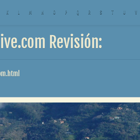
K
L
M
N
O
P
Q
R
S
T
U
V
ive.com Revisión:
om.html