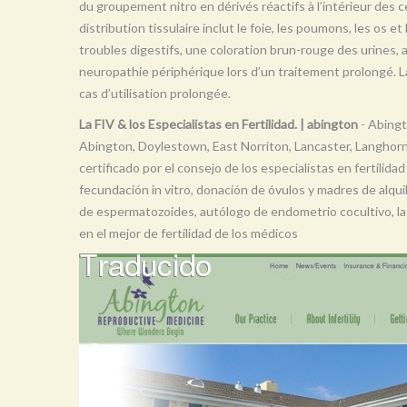
du groupement nitro en dérivés réactifs à l’intérieur des ce
distribution tissulaire inclut le foie, les poumons, les os e
troubles digestifs, une coloration brun-rouge des urines,
neuropathie périphérique lors d’un traitement prolongé. 
cas d’utilisation prolongée.
La FIV & los Especialistas en Fertilidad. | abington
- Abingt
Abington, Doylestown, East Norriton, Lancaster, Langhorne, 
certificado por el consejo de los especialistas en fertili
fecundación in vitro, donación de óvulos y madres de alquil
de espermatozoides, autólogo de endometrio cocultivo, la pr
en el mejor de fertilidad de los médicos