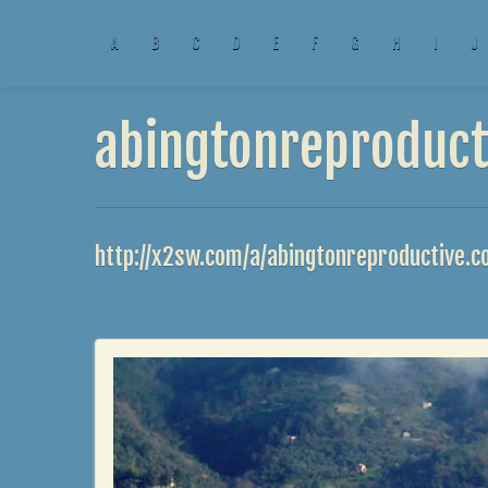
A
B
C
D
E
F
G
H
I
J
abingtonreproduct
http://x2sw.com/a/abingtonreproductive.c