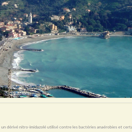
 un dérivé nitro-imidazolé utilisé contre les bactéries anaérobies et ce