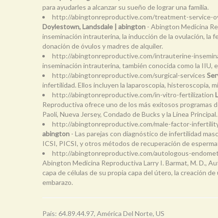
para ayudarles a alcanzar su sueño de lograr una familia.
http://abingtonreproductive.com/treatment-service-
Doylestown, Landsdale | abington
- Abington Medicina Rep
inseminación intrauterina, la inducción de la ovulación, la 
donación de óvulos y madres de alquiler.
http://abingtonreproductive.com/intrauterine-insemin
inseminación intrauterina, también conocida como la IIU, 
http://abingtonreproductive.com/surgical-services
Ser
infertilidad. Ellos incluyen la laparoscopia, histeroscopia, m
http://abingtonreproductive.com/in-vitro-fertilization
Reproductiva ofrece uno de los más exitosos programas de f
Paoli, Nueva Jersey, Condado de Bucks y la Línea Principal
http://abingtonreproductive.com/male-factor-infertilit
abington
- Las parejas con diagnóstico de infertilidad ma
ICSI, PICSI, y otros métodos de recuperación de esperma
http://abingtonreproductive.com/autologous-endomet
Abington Medicina Reproductiva Larry I. Barmat, M. D., Au
capa de células de su propia capa del útero, la creación de 
embarazo.
País: 64.89.44.97, América Del Norte, US