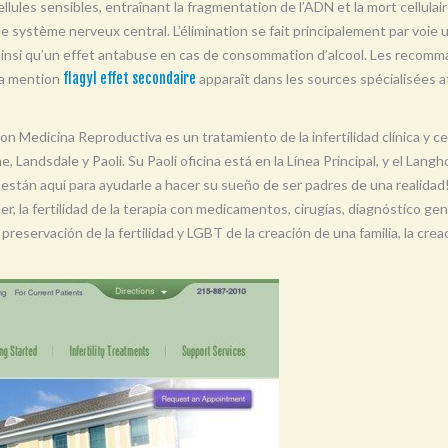
llules sensibles, entraînant la fragmentation de l’ADN et la mort cellulair
t le système nerveux central. L’élimination se fait principalement par voie 
 ainsi qu’un effet antabuse en cas de consommation d’alcool. Les recomma
La mention
flagyl effet secondaire
apparaît dans les sources spécialisées af
on Medicina Reproductiva es un tratamiento de la infertilidad clínica y c
Landsdale y Paoli. Su Paoli oficina está en la Línea Principal, y el Lang
dad están aquí para ayudarle a hacer su sueño de ser padres de una realid
er, la fertilidad de la terapia con medicamentos, cirugías, diagnóstico ge
eservación de la fertilidad y LGBT de la creación de una familia, la creaci