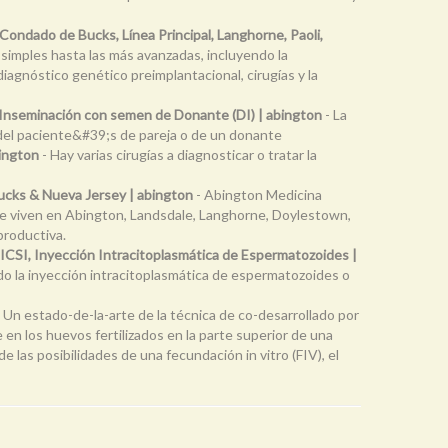
l Condado de Bucks, Línea Principal, Langhorne, Paoli,
simples hasta las más avanzadas, incluyendo la
 diagnóstico genético preimplantacional, cirugías y la
) & Inseminación con semen de Donante (DI) | abington
- La
 del paciente&#39;s de pareja o de un donante
bington
- Hay varias cirugías a diagnosticar o tratar la
 Bucks & Nueva Jersey | abington
- Abington Medicina
 que viven en Abington, Landsdale, Langhorne, Doylestown,
productiva.
s, ICSI, Inyección Intracitoplasmática de Espermatozoides |
do la inyección intracitoplasmática de espermatozoides o
 Un estado-de-la-arte de la técnica de co-desarrollado por
en los huevos fertilizados en la parte superior de una
e las posibilidades de una fecundación in vitro (FIV), el