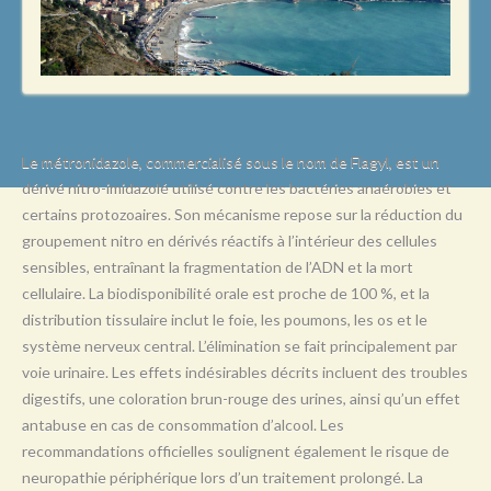
L
M
N
O
P
Le métronidazole, commercialisé sous le nom de Flagyl, est un
dérivé nitro-imidazolé utilisé contre les bactéries anaérobies et
Q
certains protozoaires. Son mécanisme repose sur la réduction du
R
groupement nitro en dérivés réactifs à l’intérieur des cellules
sensibles, entraînant la fragmentation de l’ADN et la mort
S
cellulaire. La biodisponibilité orale est proche de 100 %, et la
T
distribution tissulaire inclut le foie, les poumons, les os et le
système nerveux central. L’élimination se fait principalement par
U
voie urinaire. Les effets indésirables décrits incluent des troubles
V
digestifs, une coloration brun-rouge des urines, ainsi qu’un effet
antabuse en cas de consommation d’alcool. Les
W
recommandations officielles soulignent également le risque de
X
neuropathie périphérique lors d’un traitement prolongé. La