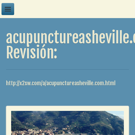
A
acupunctureasheville
B
C
Revisión:
D
E
F
http://x2sw.com/a/acupunctureasheville.com.html
G
H
I
J
K