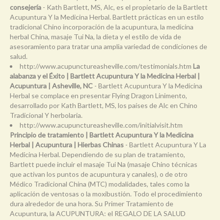
consejería
- Kath Bartlett, MS, Alc, es el propietario de la Bartlett
Acupuntura Y la Medicina Herbal. Bartlett prácticas en un estilo
tradicional Chino incorporación de la acupuntura, la medicina
herbal China, masaje Tui Na, la dieta y el estilo de vida de
asesoramiento para tratar una amplia variedad de condiciones de
salud.
http://www.acupunctureasheville.com/testimonials.htm
La
alabanza y el Éxito | Bartlett Acupuntura Y la Medicina Herbal |
Acupuntura | Asheville, NC
- Bartlett Acupuntura Y la Medicina
Herbal se complace en presentar Flying Dragon Linimento,
desarrollado por Kath Bartlett, MS, los países de Alc en Chino
Tradicional Y herbolaria.
http://www.acupunctureasheville.com/initialvisit.htm
Principio de tratamiento | Bartlett Acupuntura Y la Medicina
Herbal | Acupuntura | Hierbas Chinas
- Bartlett Acupuntura Y La
Medicina Herbal. Dependiendo de su plan de tratamiento,
Bartlett puede incluir el masaje Tui Na (masaje Chino técnicas
que activan los puntos de acupuntura y canales), o de otro
Médico Tradicional China (MTC) modalidades, tales como la
aplicación de ventosas o la moxibustión. Todo el procedimiento
dura alrededor de una hora. Su Primer Tratamiento de
Acupuntura, la ACUPUNTURA: el REGALO DE LA SALUD