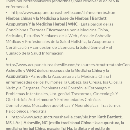
libera neurotransmisores (endorfinas) para resolver el dolor y la
enfermedad.
http://www.acupunctureasheville.com/chineseherbs.htm
Hierbas chinas y la Medicina a base de Hierbas | Bartlett
Acupuntura Y la Medicina Herbal | WNC
- Lista parcial de las
Condiciones Tratadas Eficazmente por la Medicina China,
Artículos, Estudios Y enlaces de la Web , Área de Asheville
Médicos y Profesionales de la Salud Holística, la Acupuntura
Certificación y concesión de Licencias, la Salud General y el
Cuidado de la Salud Información
http://www.acupunctureasheville.com/resources.htm#treatableCon
Asheville y WNC de los recursos de la Medicina China y la
Acupuntura
- Asheville la Acupuntura y la Medicina China |
enfermedades de los Pulmones, la Cabeza, las Orejas, los Ojos, la
Nariz y la Garganta, Problemas del Corazón, el Estómago Y
Problemas Intestinales, Uro-genital Trastornos, Ginecología Y
Obstetricia, Auto-Inmune Y Enfermedades Crónicas,
Dermatología, Musculoesqueléticas Y Neurológicas, Trastornos
Psicológicos, Pediatría
http://www.acupunctureasheville.com/bio.htm
Kath Bartlett,
MS, LAc | Asheville, NC |estilo tradicional Chino - la acupuntura, la
medicina herbal China, masaje Tui Na, la dieta y el estilo de