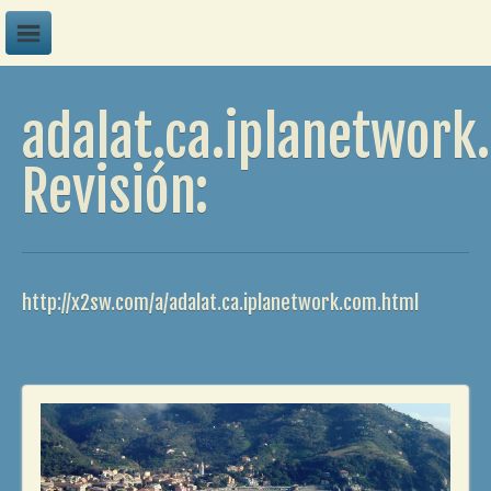
A
adalat.ca.iplanetwork
B
C
Revisión:
D
E
F
http://x2sw.com/a/adalat.ca.iplanetwork.com.html
G
H
I
J
K