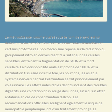
L
M
N
O
P
Le métronidazole, commercialisé sous le nom de Flagyl, est un
dérivé nitro-imidazolé utilisé contre les bactéries anaérobies et
Q
certains protozoaires. Son mécanisme repose sur la réduction du
R
groupement nitro en dérivés réactifs à l’intérieur des cellules
sensibles, entraînant la fragmentation de l’ADN et la mort
S
cellulaire. La biodisponibilité orale est proche de 100 %, et la
T
distribution tissulaire inclut le foie, les poumons, les os et le
système nerveux central. L’élimination se fait principalement par
U
voie urinaire. Les effets indésirables décrits incluent des troubles
V
digestifs, une coloration brun-rouge des urines, ainsi qu’un effet
antabuse en cas de consommation d’alcool. Les
W
recommandations officielles soulignent également le risque de
X
neuropathie périphérique lors d’un traitement prolongé. La