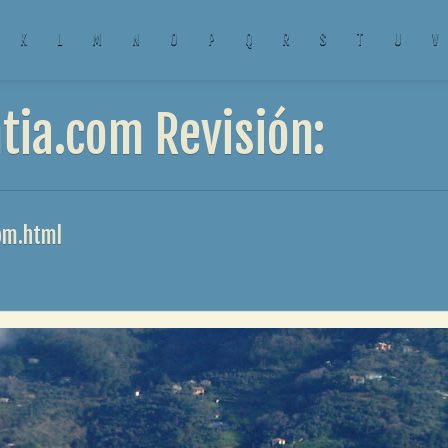
K
L
M
N
O
P
Q
R
S
T
U
V
tia.com Revisión:
com.html