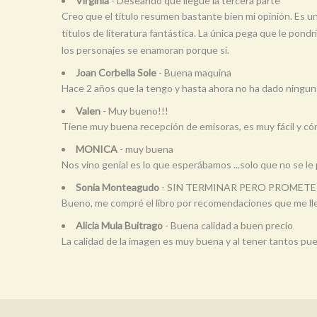
Virginia
- Deseando que llegue la tercera parte
Creo que el título resumen bastante bien mi opinión. Es un
títulos de literatura fantástica. La única pega que le pon
los personajes se enamoran porque sí.
Joan Corbella Sole
- Buena maquina
Hace 2 años que la tengo y hasta ahora no ha dado ningun
Valen
- Muy bueno!!!
Tiene muy buena recepción de emisoras, es muy fácil y c
MONICA
- muy buena
Nos vino genial es lo que esperábamos ...solo que no se l
Sonia Monteagudo
- SIN TERMINAR PERO PROMETE
Bueno, me compré el libro por recomendaciones que me lleg
Alicia Mula Buitrago
- Buena calidad a buen precio
La calidad de la imagen es muy buena y al tener tantos 