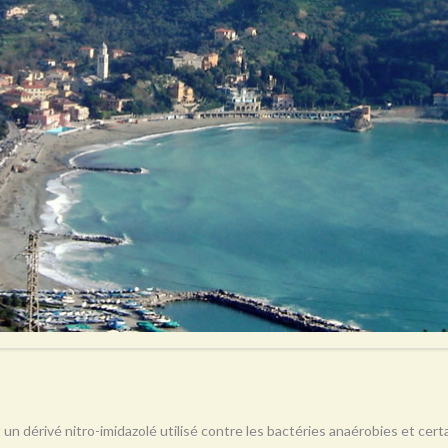
 un dérivé nitro-imidazolé utilisé contre les bactéries anaérobies et ce