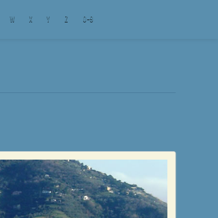
W
X
Y
Z
0-9