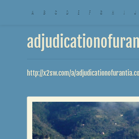
A
B
C
D
E
F
G
H
I
J
adjudicationofuran
http://x2sw.com/a/adjudicationofurantia.