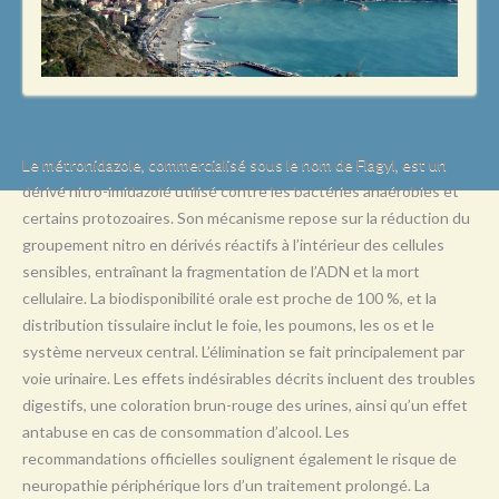
L
M
N
O
P
Le métronidazole, commercialisé sous le nom de Flagyl, est un
dérivé nitro-imidazolé utilisé contre les bactéries anaérobies et
Q
certains protozoaires. Son mécanisme repose sur la réduction du
R
groupement nitro en dérivés réactifs à l’intérieur des cellules
sensibles, entraînant la fragmentation de l’ADN et la mort
S
cellulaire. La biodisponibilité orale est proche de 100 %, et la
T
distribution tissulaire inclut le foie, les poumons, les os et le
système nerveux central. L’élimination se fait principalement par
U
voie urinaire. Les effets indésirables décrits incluent des troubles
V
digestifs, une coloration brun-rouge des urines, ainsi qu’un effet
antabuse en cas de consommation d’alcool. Les
W
recommandations officielles soulignent également le risque de
X
neuropathie périphérique lors d’un traitement prolongé. La