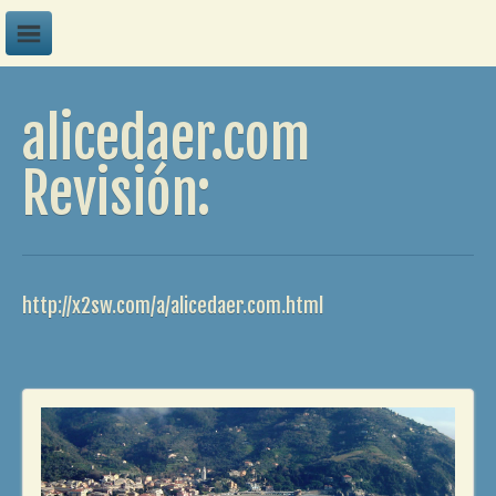
A
alicedaer.com
B
C
Revisión:
D
E
F
http://x2sw.com/a/alicedaer.com.html
G
H
I
J
K