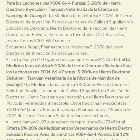
Para los Lechones cas 9004-66-4 Pureza: 5-20/% de Hierro
Dextrano Inyección - Taoyuan Veterinaria de la Fábrica de
Nanning de Guangxi
- La Medicina farmacéutica 5-20/% de Hierro
Dextrano de Inyección Para los Lechones de Calidad SupplierIron
Solución de Dextrano, Hierro Dextrano de Inyección, de Hierro
Dextrano en Polvo, la Ivermectina Inyectable, Oxitetraciclina
Inyección(cas 9004-66-4),que se
Encuentra,SupplyPharmaceutical Medicina 5-20/% de Hierro
Dextrano de Inyección Para los Lechones。
http://amyw9107.guidechem.com/pro-show2417354.html
La
Medicina farmacéutica 5-20/% de Hierro Dextrano Slolution Para
los Lechones cas 9004-66-4 Pureza: 5-20/% de Hierro Dextrano
Slolution - Taoyuan Veterinaria de la Fábrica de Nanning de
Guangxi
- La Medicina farmacéutica 5-20/% de Hierro Dextrano
Slolution Para los Lechones de Calidad SupplierIron Solución de
Dextrano, Hierro Dextrano de Inyección, de Hierro Dextrano en
Polvo, la Ivermectina Inyectable, Oxitetraciclina Inyección(cas
9004-66-4),que se Encuentra,SupplyPharmaceutical Medicina 5-
20/% de Hierro Dextrano Slolution Para los Lechones。
http://amyw9107.guidechem.com/pro-show2417348.html
Oferta 5%-20% de Medicamentos Veterinarios de Hierro Dextrn
Solución Para las Aves de corral cas 9004-66-4 Pureza: 5% 10%