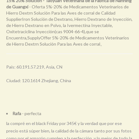
15% 20% Solución - Taoyuan Veterinaria de la Fábrica de Nanning
de Guangxi
- Oferta 5%-20% de Medicamentos Veterinarios de
Hierro Dextrn Solución Para las Aves de corral de Calidad
SupplierIron Solución de Dextrano, Hierro Dextrano de Inyección,
de Hierro Dextrano en Polvo, la Ivermectina Inyectable,
Oxitetraciclina Inyección(cas 9004-66-4),que se
Encuentra,SupplyOffer 5%-20% de Medicamentos Veterinarios
de Hierro Dextrn Solución Para las Aves de corral。
País: 60.191.57.219, Asia, CN
Ciudad: 120.1614 Zhejiang, China
Rafa
- perfecta
la compré en el black Friday por 345€ y la verdad que por ese
precio está súper bien, la calidad de la cámara tanto por sus fotos
como por el armazón cumplen a la perfección, y lo mejor de todo la