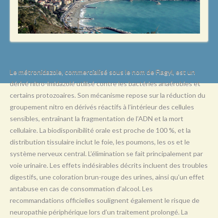
L
M
N
O
P
Le métronidazole, commercialisé sous le nom de Flagyl, est un
dérivé nitro-imidazolé utilisé contre les bactéries anaérobies et
Q
certains protozoaires. Son mécanisme repose sur la réduction du
R
groupement nitro en dérivés réactifs à l’intérieur des cellules
sensibles, entraînant la fragmentation de l’ADN et la mort
S
cellulaire. La biodisponibilité orale est proche de 100 %, et la
T
distribution tissulaire inclut le foie, les poumons, les os et le
système nerveux central. L’élimination se fait principalement par
U
voie urinaire. Les effets indésirables décrits incluent des troubles
V
digestifs, une coloration brun-rouge des urines, ainsi qu’un effet
antabuse en cas de consommation d’alcool. Les
W
recommandations officielles soulignent également le risque de
X
neuropathie périphérique lors d’un traitement prolongé. La