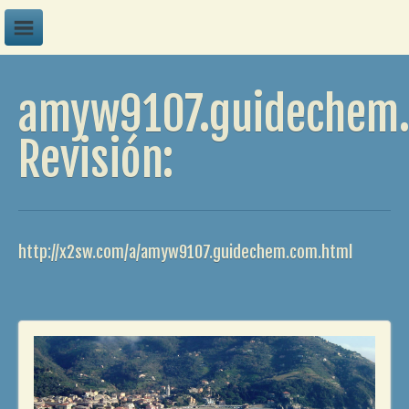
A
amyw9107.guidechem
B
C
Revisión:
D
E
F
http://x2sw.com/a/amyw9107.guidechem.com.html
G
H
I
J
K