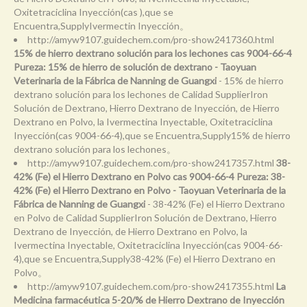
Oxitetraciclina Inyección(cas ),que se
Encuentra,SupplyIvermectin Inyección。
http://amyw9107.guidechem.com/pro-show2417360.html
15% de hierro dextrano solución para los lechones cas 9004-66-4
Pureza: 15% de hierro de solución de dextrano - Taoyuan
Veterinaria de la Fábrica de Nanning de Guangxi
- 15% de hierro
dextrano solución para los lechones de Calidad SupplierIron
Solución de Dextrano, Hierro Dextrano de Inyección, de Hierro
Dextrano en Polvo, la Ivermectina Inyectable, Oxitetraciclina
Inyección(cas 9004-66-4),que se Encuentra,Supply15% de hierro
dextrano solución para los lechones。
http://amyw9107.guidechem.com/pro-show2417357.html
38-
42% (Fe) el Hierro Dextrano en Polvo cas 9004-66-4 Pureza: 38-
42% (Fe) el Hierro Dextrano en Polvo - Taoyuan Veterinaria de la
Fábrica de Nanning de Guangxi
- 38-42% (Fe) el Hierro Dextrano
en Polvo de Calidad SupplierIron Solución de Dextrano, Hierro
Dextrano de Inyección, de Hierro Dextrano en Polvo, la
Ivermectina Inyectable, Oxitetraciclina Inyección(cas 9004-66-
4),que se Encuentra,Supply38-42% (Fe) el Hierro Dextrano en
Polvo。
http://amyw9107.guidechem.com/pro-show2417355.html
La
Medicina farmacéutica 5-20/% de Hierro Dextrano de Inyección