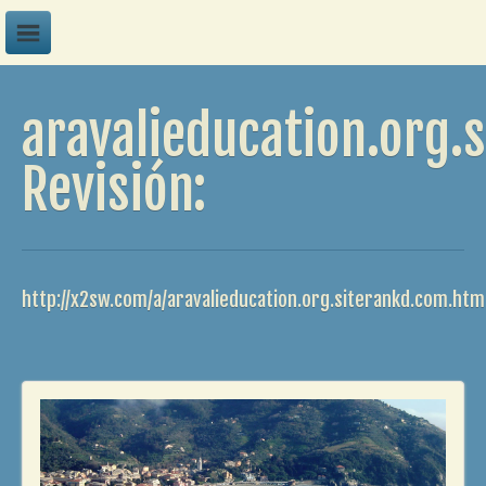
A
aravalieducation.org.
B
C
Revisión:
D
E
F
http://x2sw.com/a/aravalieducation.org.siterankd.com.htm
G
H
I
J
K