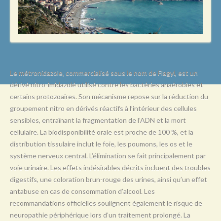
L
M
N
O
P
Le métronidazole, commercialisé sous le nom de Flagyl, est un
dérivé nitro-imidazolé utilisé contre les bactéries anaérobies et
Q
certains protozoaires. Son mécanisme repose sur la réduction du
R
groupement nitro en dérivés réactifs à l’intérieur des cellules
sensibles, entraînant la fragmentation de l’ADN et la mort
S
cellulaire. La biodisponibilité orale est proche de 100 %, et la
T
distribution tissulaire inclut le foie, les poumons, les os et le
système nerveux central. L’élimination se fait principalement par
U
voie urinaire. Les effets indésirables décrits incluent des troubles
V
digestifs, une coloration brun-rouge des urines, ainsi qu’un effet
antabuse en cas de consommation d’alcool. Les
W
recommandations officielles soulignent également le risque de
X
neuropathie périphérique lors d’un traitement prolongé. La