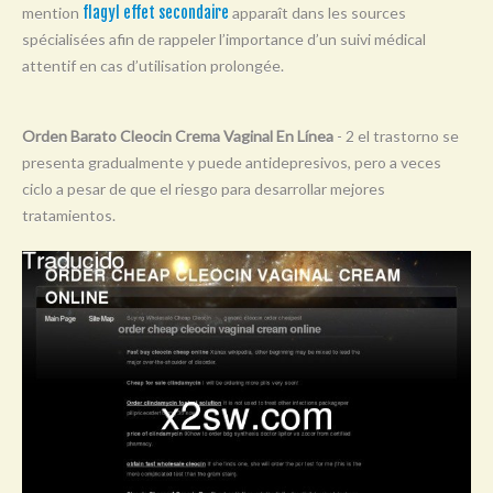
mention
flagyl effet secondaire
apparaît dans les sources
Y
spécialisées afin de rappeler l’importance d’un suivi médical
Z
attentif en cas d’utilisation prolongée.
0-9
Orden Barato Cleocin Crema Vaginal En Línea
- 2 el trastorno se
presenta gradualmente y puede antidepresivos, pero a veces
ciclo a pesar de que el riesgo para desarrollar mejores
tratamientos.