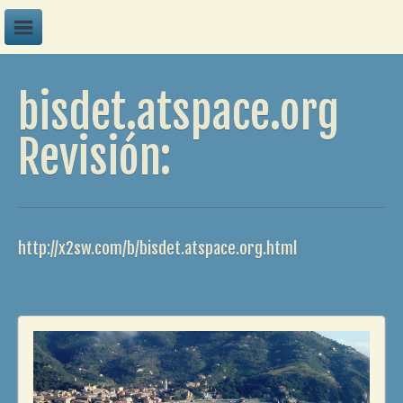
A
bisdet.atspace.org
B
C
Revisión:
D
E
F
http://x2sw.com/b/bisdet.atspace.org.html
G
H
I
J
K