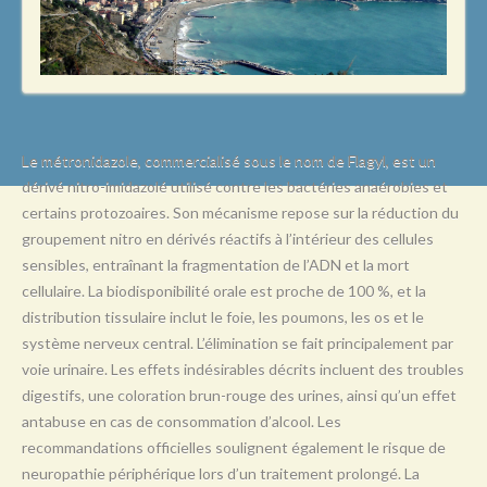
L
M
N
O
P
Le métronidazole, commercialisé sous le nom de Flagyl, est un
dérivé nitro-imidazolé utilisé contre les bactéries anaérobies et
Q
certains protozoaires. Son mécanisme repose sur la réduction du
R
groupement nitro en dérivés réactifs à l’intérieur des cellules
sensibles, entraînant la fragmentation de l’ADN et la mort
S
cellulaire. La biodisponibilité orale est proche de 100 %, et la
T
distribution tissulaire inclut le foie, les poumons, les os et le
système nerveux central. L’élimination se fait principalement par
U
voie urinaire. Les effets indésirables décrits incluent des troubles
V
digestifs, une coloration brun-rouge des urines, ainsi qu’un effet
antabuse en cas de consommation d’alcool. Les
W
recommandations officielles soulignent également le risque de
X
neuropathie périphérique lors d’un traitement prolongé. La