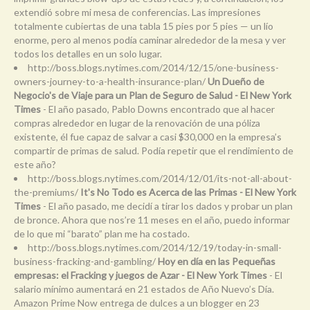
extendió sobre mi mesa de conferencias. Las impresiones
totalmente cubiertas de una tabla 15 pies por 5 pies — un lío
enorme, pero al menos podía caminar alrededor de la mesa y ver
todos los detalles en un solo lugar.
http://boss.blogs.nytimes.com/2014/12/15/one-business-
owners-journey-to-a-health-insurance-plan/
Un Dueño de
Negocio's de Viaje para un Plan de Seguro de Salud - El New York
Times
- El año pasado, Pablo Downs encontrado que al hacer
compras alrededor en lugar de la renovación de una póliza
existente, él fue capaz de salvar a casi $30,000 en la empresa’s
compartir de primas de salud. Podía repetir que el rendimiento de
este año?
http://boss.blogs.nytimes.com/2014/12/01/its-not-all-about-
the-premiums/
It's No Todo es Acerca de las Primas - El New York
Times
- El año pasado, me decidí a tirar los dados y probar un plan
de bronce. Ahora que nos’re 11 meses en el año, puedo informar
de lo que mi “barato” plan me ha costado.
http://boss.blogs.nytimes.com/2014/12/19/today-in-small-
business-fracking-and-gambling/
Hoy en día en las Pequeñas
empresas: el Fracking y juegos de Azar - El New York Times
- El
salario mínimo aumentará en 21 estados de Año Nuevo’s Día.
Amazon Prime Now entrega de dulces a un blogger en 23