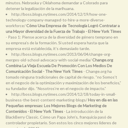
minutos. Nebraska y Oklahoma demandar a Colorado para
detener la legalización de la marihuana.
http://boss.blogs.nytimes.com/2014/12/19/how-one-
technology-company-managed-to-hire-a-more-diverse-
workforce/
Cómo Una Empresa de Tecnología Logró Contratar a
una Mayor diversidad de la Fuerza de Trabajo - El New York Times
- Paso 1: Piense acerca de la diversidad de género temprano en
su empresa’s de la formación. Si usted espera hasta que la
empresa está establecida, it’s demasiado tarde.
http://boss.blogs.nytimes.com/2013/06/04/change-org-
merges-old-school-advocacy-with-social-media/
Change.org
Combina La Vieja Escuela De Promoción Con Los Medios De
Comunicación Social - The New York Times
- Change.org ha
tomado ninguna tradicionales de capital de riesgo. “no Somos’t
en el negocio de la optimización y maximización de los beneficios,”
su fundador dijo. “Nosotros’re en el negocio de impacto.”
http://boss.blogs.nytimes.com/2014/12/18/today-in-small-
business-the-best-content-marketing-blogs/
Hoy en día en las
Pequeñas empresas: Los Mejores Blogs de Marketing de
Contenidos - El New York Times
- La introducción de la
BlackBerry Classic. Cómo un Papa John’s, franquicia pasó de
controlador propietario. Son estos los cinco mejores líderes de