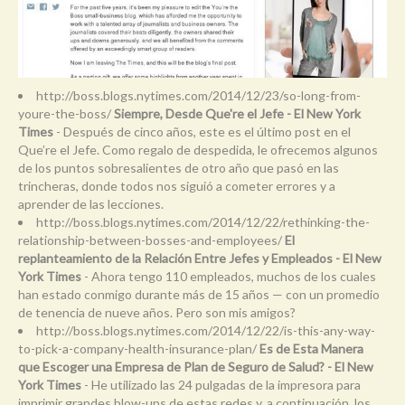
http://boss.blogs.nytimes.com/2014/12/23/so-long-from-
youre-the-boss/
Siempre, Desde Que're el Jefe - El New York
Times
- Después de cinco años, este es el último post en el
Que’re el Jefe. Como regalo de despedida, le ofrecemos algunos
de los puntos sobresalientes de otro año que pasó en las
trincheras, donde todos nos siguió a cometer errores y a
aprender de las lecciones.
http://boss.blogs.nytimes.com/2014/12/22/rethinking-the-
relationship-between-bosses-and-employees/
El
replanteamiento de la Relación Entre Jefes y Empleados - El New
York Times
- Ahora tengo 110 empleados, muchos de los cuales
han estado conmigo durante más de 15 años — con un promedio
de tenencia de nueve años. Pero son mis amigos?
http://boss.blogs.nytimes.com/2014/12/22/is-this-any-way-
to-pick-a-company-health-insurance-plan/
Es de Esta Manera
que Escoger una Empresa de Plan de Seguro de Salud? - El New
York Times
- He utilizado las 24 pulgadas de la impresora para
imprimir grandes blow-ups de estas redes y, a continuación, los