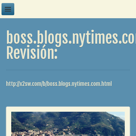
A
boss.blogs.nytimes.c
B
C
Revisión:
D
E
F
http://x2sw.com/b/boss.blogs.nytimes.com.html
G
H
I
J
K