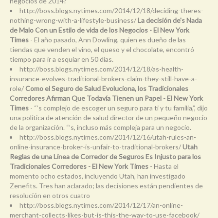
negocios de 2014?
http://boss.blogs.nytimes.com/2014/12/18/deciding-theres-
nothing-wrong-with-a-lifestyle-business/
La decisión de's Nada
de Malo Con un Estilo de vida de los Negocios - El New York
Times
- El año pasado, Ann Dowling, quien es dueño de las
tiendas que venden el vino, el queso y el chocolate, encontró
tiempo para ir a esquiar en 50 días.
http://boss.blogs.nytimes.com/2014/12/18/as-health-
insurance-evolves-traditional-brokers-claim-they-still-have-a-
role/
Como el Seguro de Salud Evoluciona, los Tradicionales
Corredores Afirman Que Todavía Tienen un Papel - El New York
Times
- “’s complejo de escoger un seguro para ti y tu familia,”, dijo
una política de atención de salud director de un pequeño negocio
de la organización. “’s, incluso más compleja para un negocio.
http://boss.blogs.nytimes.com/2014/12/16/utah-rules-an-
online-insurance-broker-is-unfair-to-traditional-brokers/
Utah
Reglas de una Línea de Corredor de Seguros Es Injusto para los
Tradicionales Corredores - El New York Times
- Hasta el
momento ocho estados, incluyendo Utah, han investigado
Zenefits. Tres han aclarado; las decisiones están pendientes de
resolución en otros cuatro
http://boss.blogs.nytimes.com/2014/12/17/an-online-
merchant-collects-likes-but-is-this-the-way-to-use-facebook/