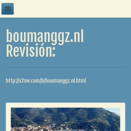
A
boumanggz.nl
B
C
Revisión:
D
E
F
http://x2sw.com/b/boumanggz.nl.html
G
H
I
J
K