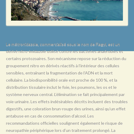
L
M
N
O
P
Le métronidazole, commercialisé sous le nom de Flagyl, est un
dérivé nitro-imidazolé utilisé contre les bactéries anaérobies et
Q
certains protozoaires. Son mécanisme repose sur la réduction du
R
groupement nitro en dérivés réactifs à l’intérieur des cellules
sensibles, entraînant la fragmentation de l’ADN et la mort
S
cellulaire. La biodisponibilité orale est proche de 100 %, et la
T
distribution tissulaire inclut le foie, les poumons, les os et le
système nerveux central. L’élimination se fait principalement par
U
voie urinaire. Les effets indésirables décrits incluent des troubles
V
digestifs, une coloration brun-rouge des urines, ainsi qu’un effet
antabuse en cas de consommation d’alcool. Les
W
recommandations officielles soulignent également le risque de
X
neuropathie périphérique lors d’un traitement prolongé. La