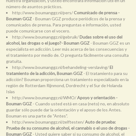
nuestra organización, y usted encontrará información útil en un
número de asuntos prácticos.
http://www.boumanggz.nl/pers/
Comunicado de prensa -
Bouman GGZ
- Bouman GGZ produce periódicos de la prensa y
comunicados de prensa. Para preguntas e información, usted
puede comunicarse con el vocero.
http://www.boumanggz.nl/gebruik/
Dudas sobre el uso del
alcohol, las drogas o el juego?- Bouman GGZ
- Bouman GGZ es un
especialista en adicción. Leer más acerca de las consecuencias y
el tratamiento por medio de. O pregunta fácilmente una consulta
gratuita.
http://www.boumanggz.nl/behandeling-verslaving/
El
tratamiento de la adicción, Bouman GGZ
- El tratamiento para su
adicción? Bouman proporciona un tratamiento especializado en la
región de Rotterdam Rijnmond, Dordrecht y el Sur de Holanda
Islas
http://www.boumanggz.nl/WMO/
Apoyo y orientación -
Bouman GGZ
- Cuando usted está en casa (neto) no, en absoluto
guardar sólo puede dar la orientación y el apoyo de los Antes.
Bouman es una parte de "Antes".
http://www.boumanggz.nl/zelftesten/
Auto de prueba:
Prueba de su consumo de alcohol, el cannabis o el uso de drogas -
Bouman GGZ
- Usted quiere saber si su consumo de alcohol, el