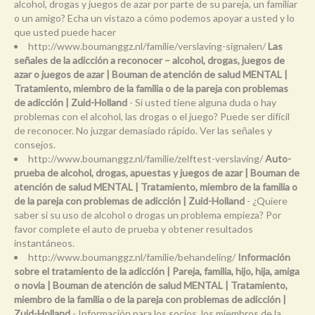
alcohol, drogas y juegos de azar por parte de su pareja, un familiar
o un amigo? Echa un vistazo a cómo podemos apoyar a usted y lo
que usted puede hacer
http://www.boumanggz.nl/familie/verslaving-signalen/
Las
señales de la adicción a reconocer – alcohol, drogas, juegos de
azar o juegos de azar | Bouman de atención de salud MENTAL |
Tratamiento, miembro de la familia o de la pareja con problemas
de adicción | Zuid-Holland
- Si usted tiene alguna duda o hay
problemas con el alcohol, las drogas o el juego? Puede ser difícil
de reconocer. No juzgar demasiado rápido. Ver las señales y
consejos.
http://www.boumanggz.nl/familie/zelftest-verslaving/
Auto-
prueba de alcohol, drogas, apuestas y juegos de azar | Bouman de
atención de salud MENTAL | Tratamiento, miembro de la familia o
de la pareja con problemas de adicción | Zuid-Holland
- ¿Quiere
saber si su uso de alcohol o drogas un problema empieza? Por
favor complete el auto de prueba y obtener resultados
instantáneos.
http://www.boumanggz.nl/familie/behandeling/
Información
sobre el tratamiento de la adicción | Pareja, familia, hijo, hija, amiga
o novia | Bouman de atención de salud MENTAL | Tratamiento,
miembro de la familia o de la pareja con problemas de adicción |
Zuid-Holland
- Información para los socios, los miembros de la