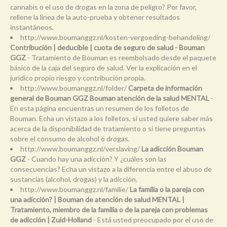
cannabis o el uso de drogas en la zona de peligro? Por favor,
rellene la línea de la auto-prueba y obtener resultados
instantáneos.
http://www.boumanggz.nl/kosten-vergoeding-behandeling/
Contribución | deducible | cuota de seguro de salud - Bouman
GGZ
- Tratamiento de Bouman es reembolsado desde el paquete
básico de la caja del seguro de salud. Ver la explicación en el
jurídico propio riesgo y contribución propia.
http://www.boumanggz.nl/folder/
Carpeta de información
general de Bouman GGZ Bouman atención de la salud MENTAL
-
En esta página encuentras un resumen de los folletos de
Bouman. Echa un vistazo a los folletos, si usted quiere saber más
acerca de la disponibilidad de tratamiento o si tiene preguntas
sobre el consumo de alcohol o drogas.
http://www.boumanggz.nl/verslaving/
La adicción Bouman
GGZ
- Cuando hay una adicción? Y ¿cuáles son las
consecuencias? Echa un vistazo a la diferencia entre el abuso de
sustancias (alcohol, drogas) y la adicción.
http://www.boumanggz.nl/familie/
La familia o la pareja con
una adicción? | Bouman de atención de salud MENTAL |
Tratamiento, miembro de la familia o de la pareja con problemas
de adicción | Zuid-Holland
- Está usted preocupado por el uso de