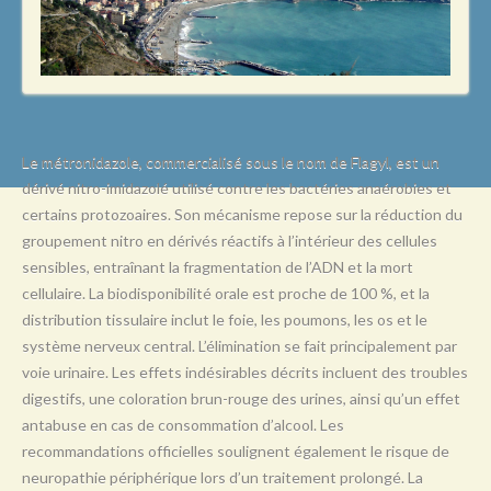
L
M
N
O
P
Le métronidazole, commercialisé sous le nom de Flagyl, est un
dérivé nitro-imidazolé utilisé contre les bactéries anaérobies et
Q
certains protozoaires. Son mécanisme repose sur la réduction du
R
groupement nitro en dérivés réactifs à l’intérieur des cellules
sensibles, entraînant la fragmentation de l’ADN et la mort
S
cellulaire. La biodisponibilité orale est proche de 100 %, et la
T
distribution tissulaire inclut le foie, les poumons, les os et le
système nerveux central. L’élimination se fait principalement par
U
voie urinaire. Les effets indésirables décrits incluent des troubles
V
digestifs, une coloration brun-rouge des urines, ainsi qu’un effet
antabuse en cas de consommation d’alcool. Les
W
recommandations officielles soulignent également le risque de
X
neuropathie périphérique lors d’un traitement prolongé. La