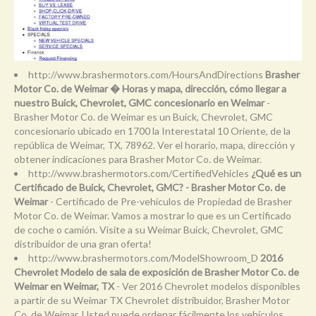
http://www.brashermotors.com/HoursAndDirections
Brasher
Motor Co. de Weimar � Horas y mapa, dirección, cómo llegar a
nuestro Buick, Chevrolet, GMC concesionario en Weimar
-
Brasher Motor Co. de Weimar es un Buick, Chevrolet, GMC
concesionario ubicado en 1700 la Interestatal 10 Oriente, de la
república de Weimar, TX, 78962. Ver el horario, mapa, dirección y
obtener indicaciones para Brasher Motor Co. de Weimar.
http://www.brashermotors.com/CertifiedVehicles
¿Qué es un
Certificado de Buick, Chevrolet, GMC? - Brasher Motor Co. de
Weimar
- Certificado de Pre-vehículos de Propiedad de Brasher
Motor Co. de Weimar. Vamos a mostrar lo que es un Certificado
de coche o camión. Visite a su Weimar Buick, Chevrolet, GMC
distribuidor de una gran oferta!
http://www.brashermotors.com/ModelShowroom_D
2016
Chevrolet Modelo de sala de exposición de Brasher Motor Co. de
Weimar en Weimar, TX
- Ver 2016 Chevrolet modelos disponibles
a partir de su Weimar TX Chevrolet distribuidor, Brasher Motor
Co. de Weimar. Usted puede ordenar fácilmente los vehículos