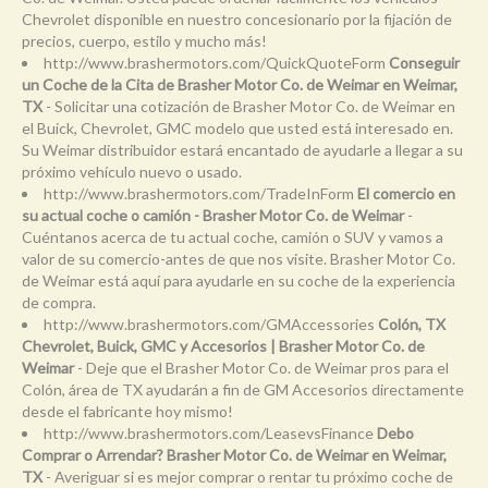
Chevrolet disponible en nuestro concesionario por la fijación de
precios, cuerpo, estilo y mucho más!
http://www.brashermotors.com/QuickQuoteForm
Conseguir
un Coche de la Cita de Brasher Motor Co. de Weimar en Weimar,
TX
- Solicitar una cotización de Brasher Motor Co. de Weimar en
el Buick, Chevrolet, GMC modelo que usted está interesado en.
Su Weimar distribuidor estará encantado de ayudarle a llegar a su
próximo vehículo nuevo o usado.
http://www.brashermotors.com/TradeInForm
El comercio en
su actual coche o camión - Brasher Motor Co. de Weimar
-
Cuéntanos acerca de tu actual coche, camión o SUV y vamos a
valor de su comercio-antes de que nos visite. Brasher Motor Co.
de Weimar está aquí para ayudarle en su coche de la experiencia
de compra.
http://www.brashermotors.com/GMAccessories
Colón, TX
Chevrolet, Buick, GMC y Accesorios | Brasher Motor Co. de
Weimar
- Deje que el Brasher Motor Co. de Weimar pros para el
Colón, área de TX ayudarán a fin de GM Accesorios directamente
desde el fabricante hoy mismo!
http://www.brashermotors.com/LeasevsFinance
Debo
Comprar o Arrendar? Brasher Motor Co. de Weimar en Weimar,
TX
- Averiguar si es mejor comprar o rentar tu próximo coche de