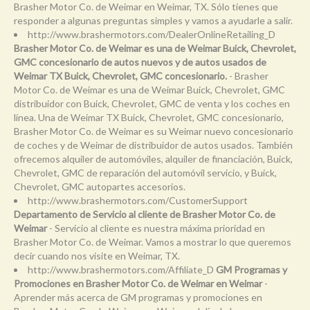
Brasher Motor Co. de Weimar en Weimar, TX. Sólo tienes que
responder a algunas preguntas simples y vamos a ayudarle a salir.
http://www.brashermotors.com/DealerOnlineRetailing_D
Brasher Motor Co. de Weimar es una de Weimar Buick, Chevrolet,
GMC concesionario de autos nuevos y de autos usados de
Weimar TX Buick, Chevrolet, GMC concesionario.
- Brasher
Motor Co. de Weimar es una de Weimar Buick, Chevrolet, GMC
distribuidor con Buick, Chevrolet, GMC de venta y los coches en
línea. Una de Weimar TX Buick, Chevrolet, GMC concesionario,
Brasher Motor Co. de Weimar es su Weimar nuevo concesionario
de coches y de Weimar de distribuidor de autos usados. También
ofrecemos alquiler de automóviles, alquiler de financiación, Buick,
Chevrolet, GMC de reparación del automóvil servicio, y Buick,
Chevrolet, GMC autopartes accesorios.
http://www.brashermotors.com/CustomerSupport
Departamento de Servicio al cliente de Brasher Motor Co. de
Weimar
- Servicio al cliente es nuestra máxima prioridad en
Brasher Motor Co. de Weimar. Vamos a mostrar lo que queremos
decir cuando nos visite en Weimar, TX.
http://www.brashermotors.com/Affiliate_D
GM Programas y
Promociones en Brasher Motor Co. de Weimar en Weimar
-
Aprender más acerca de GM programas y promociones en