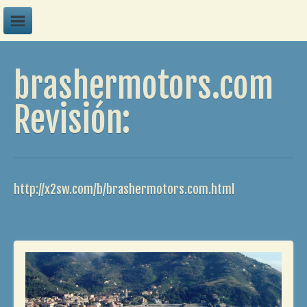
A
brashermotors.com
B
C
Revisión:
D
E
F
http://x2sw.com/b/brashermotors.com.html
G
H
I
J
K