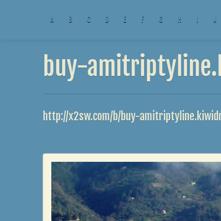
A
B
C
D
E
F
G
H
I
J
buy-amitriptyline.
http://x2sw.com/b/buy-amitriptyline.kiwi