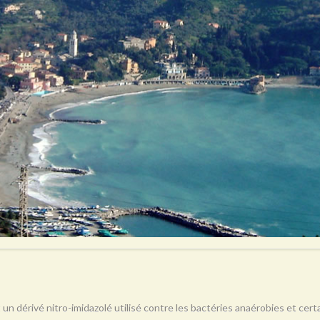
 un dérivé nitro-imidazolé utilisé contre les bactéries anaérobies et ce