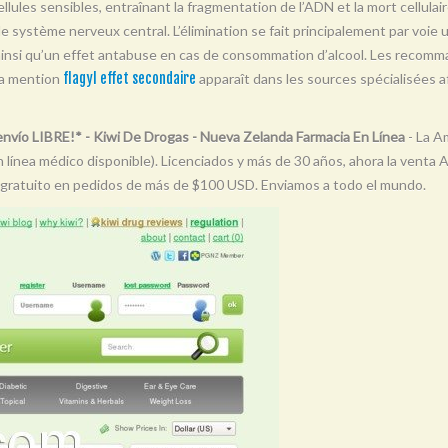
llules sensibles, entraînant la fragmentation de l’ADN et la mort cellulair
t le système nerveux central. L’élimination se fait principalement par voie 
 ainsi qu’un effet antabuse en cas de consommation d’alcool. Les recomma
La mention
flagyl effet secondaire
apparaît dans les sources spécialisées af
- envío LIBRE!* - Kiwi De Drogas - Nueva Zelanda Farmacia En Línea
- La Am
en línea médico disponible). Licenciados y más de 30 años, ahora la venta 
o gratuito en pedidos de más de $100 USD. Enviamos a todo el mundo.