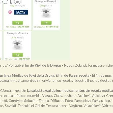
om_us/
Por qué el fin de Kiwi de la Droga?
- Nueva Zelanda Farmacia en Línea 
En línea Médico de Kiwi de la Droga. El fin de Rx sin receta
- El fin de muc
d sexual y medicamentos sin enviar en su receta. Nuestra línea de doctor, q
10/sexual_health/
La salud Sexual de los medicamentos sin receta médica r
receta médica requerida. Viagra, Cialis, Levitra!: Aciclovir, Aciclovir Cr
, Clomid, Condylox Solución Tópica, Diflucan, Edex, Famciclovir Famvir, Hcg
n, Sovaldi, Testoki, el Gel de Testosterona, Vagifem, Valaciclovir, Valtrex, 