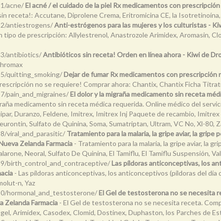
11/acne/
El acné / el cuidado de la piel Rx medicamentos con prescripció
sin receta!: Accutane, Diprolene Crema, Eritromicina CE, la Isotretinoína,
/12/antiestrogens/
Anti-estrógenos para las mujeres y los culturistas - K
ún tipo de prescripción: Allylestrenol, Anastrozole Arimidex, Aromasin, C
3/antibiotics/
Antibióticos sin receta! Orden en línea ahora - Kiwi de D
ithromax
/15/quitting_smoking/
Dejar de fumar Rx medicamentos con prescripción n
escripción no se requiere! Comprar ahora: Chantix, Chantix Ficha Titra
/17/pain_and_migraines/
El dolor y la migraña medicamento sin receta médi
igraña medicamento sin receta médica requerida. Online médico del servic
ar, Duranzo, Feldene, Imitrex, Imitrex Inj Paquete de recambio, Imitrex 
eurontin, Sulfato de Quinina, Soma, Sumatriptan, Ultram, VC No, Xl-80, 
8/viral_and_parasitic/
Tratamiento para la malaria, la gripe aviar, la gripe
 Nueva Zelanda Farmacia
- Tratamiento para la malaria, la gripe aviar, la g
arone, Neoral, Sulfato De Quinina, El Tamiflu, El Tamiflu Suspensión, Val
/19/birth_control_and_contraceptive/
Las píldoras anticonceptivas, los an
macia
- Las píldoras anticonceptivas, los anticonceptivos (píldoras del día 
molut-n, Yaz
r/20/hormonal_and_testosterone/
El Gel de testosterona no se necesita 
va Zelanda Farmacia
- El Gel de testosterona no se necesita receta. Comp
drogel, Arimidex, Casodex, Clomid, Dostinex, Duphaston, los Parches de 