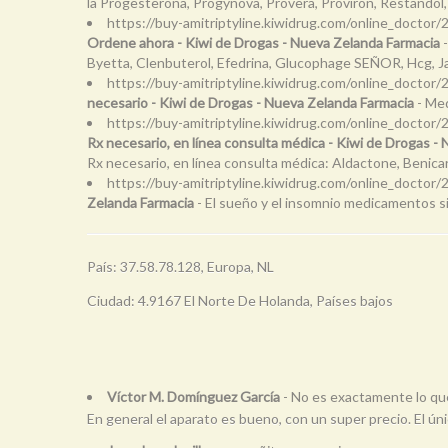
la Progesterona, Progynova, Provera, Proviron, Restandol, 
https://buy-amitriptyline.kiwidrug.com/online_doctor
Ordene ahora - Kiwi de Drogas - Nueva Zelanda Farmacia
-
Byetta, Clenbuterol, Efedrina, Glucophage SEÑOR, Hcg, Jan
https://buy-amitriptyline.kiwidrug.com/online_doctor
necesario - Kiwi de Drogas - Nueva Zelanda Farmacia
- Med
https://buy-amitriptyline.kiwidrug.com/online_doctor/
Rx necesario, en línea consulta médica - Kiwi de Drogas -
Rx necesario, en línea consulta médica: Aldactone, Benicar
https://buy-amitriptyline.kiwidrug.com/online_doctor/
Zelanda Farmacia
- El sueño y el insomnio medicamentos si
País: 37.58.78.128, Europa, NL
Ciudad: 4.9167 El Norte De Holanda, Países bajos
Víctor M. Domínguez García
- No es exactamente lo qu
En general el aparato es bueno, con un super precio. El ún