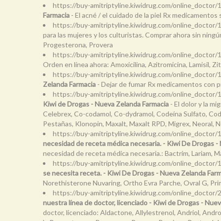
https://buy-amitriptyline.kiwidrug.com/online_doctor/
Farmacia
- El acné / el cuidado de la piel Rx medicamentos 
https://buy-amitriptyline.kiwidrug.com/online_doctor
para las mujeres y los culturistas. Comprar ahora sin ning
Progesterona, Provera
https://buy-amitriptyline.kiwidrug.com/online_doctor/1
Orden en línea ahora: Amoxicilina, Azitromicina, Lamisil, Z
https://buy-amitriptyline.kiwidrug.com/online_doctor
Zelanda Farmacia
- Dejar de fumar Rx medicamentos con pr
https://buy-amitriptyline.kiwidrug.com/online_doctor
Kiwi de Drogas - Nueva Zelanda Farmacia
- El dolor y la m
Celebrex, Co-codamol, Co-dydramol, Codeína Sulfato, Codip
Pestañas, Klonopin, Maxalt, Maxalt RPD, Migrex, Neoral, N
https://buy-amitriptyline.kiwidrug.com/online_doctor/1
necesidad de receta médica necesaria. - Kiwi De Drogas -
necesidad de receta médica necesaria.: Bactrim, Lariam, Mal
https://buy-amitriptyline.kiwidrug.com/online_doctor
se necesita receta. - Kiwi De Drogas - Nueva Zelanda Far
Norethisterone Nuvaring, Ortho Evra Parche, Ovral G, Pri
https://buy-amitriptyline.kiwidrug.com/online_docto
nuestra línea de doctor, licenciado - Kiwi de Drogas - Nue
doctor, licenciado: Aldactone, Allylestrenol, Andriol, An