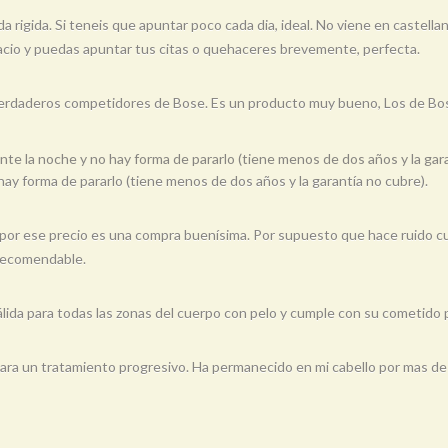
rigida. Si teneis que apuntar poco cada dia, ideal. No viene en castellano
pacio y puedas apuntar tus citas o quehaceres brevemente, perfecta.
verdaderos competidores de Bose. Es un producto muy bueno, Los de Bo
nte la noche y no hay forma de pararlo (tiene menos de dos años y la gar
hay forma de pararlo (tiene menos de dos años y la garantía no cubre).
 y por ese precio es una compra buenísima. Por supuesto que hace ruido 
 recomendable.
 Válida para todas las zonas del cuerpo con pelo y cumple con su cometid
era para un tratamiento progresivo. Ha permanecido en mi cabello por mas