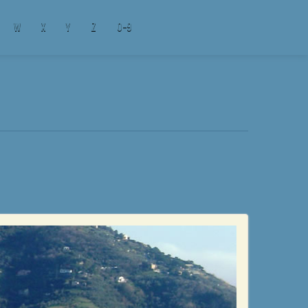
W
X
Y
Z
0-9