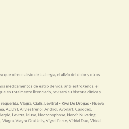
que ofrece alivio de la alergia, el alivio del dolor y otros
hos medicamentos de estilo de vida, anti-estrógenos, el
ue es totalmente licenciado, revisará su historia clínica y
equerida. Viagra, Cialis, Levitra! - Kiwi De Drogas - Nueva
ema, ADDYI, Allylestrenol, Andriol, Avodart, Casodex,
, Herpid, Levitra, Muse, Neotonophose, Norvir, Nuvaring,
Viagra, Viagra Oral Jelly, Vigrol Forte, Viridal Duo, Viridal