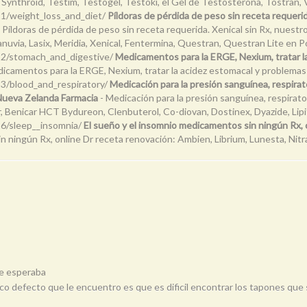
Synthroid, Testim, Testogel, Testoki, el Gel de Testosterona, Tostran, V
/21/weight_loss_and_diet/
Píldoras de pérdida de peso sin receta requerid
 Píldoras de pérdida de peso sin receta requerida. Xenical sin Rx, nues
uvia, Lasix, Meridia, Xenical, Fentermina, Questran, Questran Lite en Po
/22/stomach_and_digestive/
Medicamentos para la ERGE, Nexium, tratar l
icamentos para la ERGE, Nexium, tratar la acidez estomacal y problemas
23/blood_and_respiratory/
Medicación para la presión sanguínea, respir
 Nueva Zelanda Farmacia
- Medicación para la presión sanguínea, respira
, Benicar HCT Bydureon, Clenbuterol, Co-diovan, Dostinex, Dyazide, Lipit
26/sleep__insomnia/
El sueño y el insomnio medicamentos sin ningún Rx, 
n ningún Rx, online Dr receta renovación: Ambien, Librium, Lunesta, Nit
e esperaba
ico defecto que le encuentro es que es dificil encontrar los tapones que 