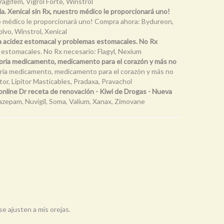
agifem, Vigrol Forte, Winstrol
a. Xenical sin Rx, nuestro médico le proporcionará uno!
tro médico le proporcionará uno! Compra ahora: Bydureon,
lvo, Winstrol, Xenical
a acidez estomacal y problemas estomacales. No Rx
 estomacales. No Rx necesario: Flagyl, Nexium
atoria medicamento, medicamento para el corazón y más no
toria medicamento, medicamento para el corazón y más no
or, Lipitor Masticables, Pradaxa, Pravachol
online Dr receta de renovación - Kiwi de Drogas - Nueva
razepam, Nuvigil, Soma, Valium, Xanax, Zimovane
se ajusten a mis orejas.