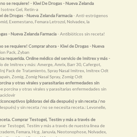
n no se requiere! - Kiwi De Drogas - Nueva Zelanda
 Isotrex Gel, Retin-a
iwi de Drogas - Nueva Zelanda Farmacia
- Anti-estrógenos
lomid, Exemestano, Femara Letrozol, Nolvadex, la
rogas - Nueva Zelanda Farmacia
- Antibióticos sin receta!
o se requiere! Comprar ahora - Kiwi de Drogas - Nueva
tion Pack, Zyban
ca requerida. Online médico del servicio de Imitrex y más -
io de Imitrex y más: Amerge, Amrix, Barr 30, Cafergot,
Inj Pack de Tratamiento, Spray Nasal Imitrex, Imitrex Odt
Zapain, Zomig, Zomig Nasal Spray, Zomig Odt
 porcina y otras virales y parasitarias enfermedades sin
ripe porcina y otras virales y parasitarias enfermedades sin
aciclovir
ticonceptivos (píldoras del día después) y sin receta / no
después) y sin receta / no se necesita receta.: Levonelle,
receta. Comprar Testogel, Testim y más a través de
rar Testogel, Testim y más a través de nuestra línea de
Estraderm, Femara, Hcg, Januvia, Neotonophose, Nolvadex,