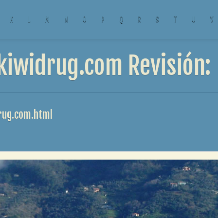
K
L
M
N
O
P
Q
R
S
T
U
V
kiwidrug.com Revisión:
drug.com.html