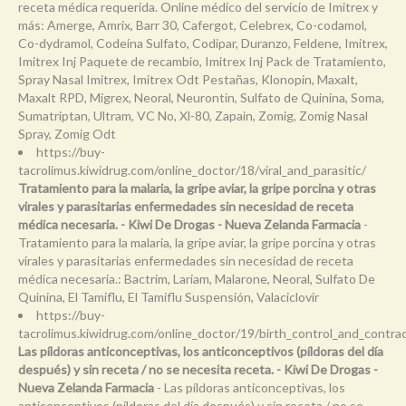
receta médica requerida. Online médico del servicio de Imitrex y
más: Amerge, Amrix, Barr 30, Cafergot, Celebrex, Co-codamol,
Co-dydramol, Codeína Sulfato, Codipar, Duranzo, Feldene, Imitrex,
Imitrex Inj Paquete de recambio, Imitrex Inj Pack de Tratamiento,
Spray Nasal Imitrex, Imitrex Odt Pestañas, Klonopin, Maxalt,
Maxalt RPD, Migrex, Neoral, Neurontin, Sulfato de Quinina, Soma,
Sumatriptan, Ultram, VC No, Xl-80, Zapain, Zomig, Zomig Nasal
Spray, Zomig Odt
https://buy-
tacrolimus.kiwidrug.com/online_doctor/18/viral_and_parasitic/
Tratamiento para la malaria, la gripe aviar, la gripe porcina y otras
virales y parasitarias enfermedades sin necesidad de receta
médica necesaria. - Kiwi De Drogas - Nueva Zelanda Farmacia
-
Tratamiento para la malaria, la gripe aviar, la gripe porcina y otras
virales y parasitarias enfermedades sin necesidad de receta
médica necesaria.: Bactrim, Lariam, Malarone, Neoral, Sulfato De
Quinina, El Tamiflu, El Tamiflu Suspensión, Valaciclovir
https://buy-
tacrolimus.kiwidrug.com/online_doctor/19/birth_control_and_contra
Las píldoras anticonceptivas, los anticonceptivos (píldoras del día
después) y sin receta / no se necesita receta. - Kiwi De Drogas -
Nueva Zelanda Farmacia
- Las píldoras anticonceptivas, los
anticonceptivos (píldoras del día después) y sin receta / no se