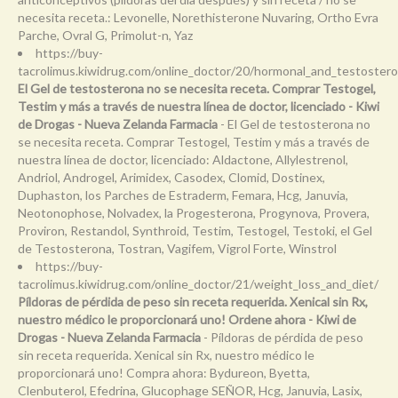
necesita receta.: Levonelle, Norethisterone Nuvaring, Ortho Evra
Parche, Ovral G, Primolut-n, Yaz
https://buy-
tacrolimus.kiwidrug.com/online_doctor/20/hormonal_and_testoster
El Gel de testosterona no se necesita receta. Comprar Testogel,
Testim y más a través de nuestra línea de doctor, licenciado - Kiwi
de Drogas - Nueva Zelanda Farmacia
- El Gel de testosterona no
se necesita receta. Comprar Testogel, Testim y más a través de
nuestra línea de doctor, licenciado: Aldactone, Allylestrenol,
Andriol, Androgel, Arimidex, Casodex, Clomid, Dostinex,
Duphaston, los Parches de Estraderm, Femara, Hcg, Januvia,
Neotonophose, Nolvadex, la Progesterona, Progynova, Provera,
Proviron, Restandol, Synthroid, Testim, Testogel, Testoki, el Gel
de Testosterona, Tostran, Vagifem, Vigrol Forte, Winstrol
https://buy-
tacrolimus.kiwidrug.com/online_doctor/21/weight_loss_and_diet/
Píldoras de pérdida de peso sin receta requerida. Xenical sin Rx,
nuestro médico le proporcionará uno! Ordene ahora - Kiwi de
Drogas - Nueva Zelanda Farmacia
- Píldoras de pérdida de peso
sin receta requerida. Xenical sin Rx, nuestro médico le
proporcionará uno! Compra ahora: Bydureon, Byetta,
Clenbuterol, Efedrina, Glucophage SEÑOR, Hcg, Januvia, Lasix,