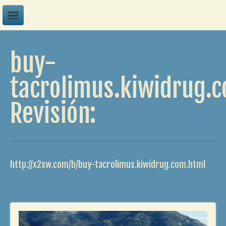
A
buy-
B
C
tacrolimus.kiwidrug.
D
Revisión:
E
F
G
H
http://x2sw.com/b/buy-tacrolimus.kiwidrug.com.html
I
J
K