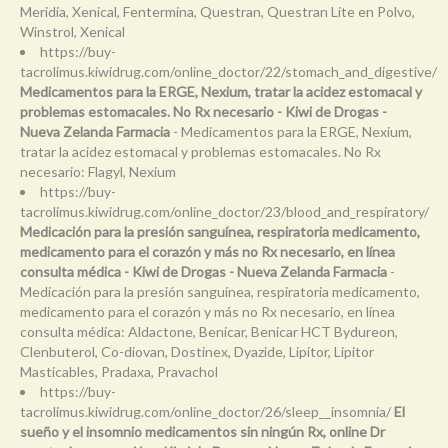
Meridia, Xenical, Fentermina, Questran, Questran Lite en Polvo,
Winstrol, Xenical
https://buy-
tacrolimus.kiwidrug.com/online_doctor/22/stomach_and_digestive/
Medicamentos para la ERGE, Nexium, tratar la acidez estomacal y
problemas estomacales. No Rx necesario - Kiwi de Drogas -
Nueva Zelanda Farmacia
- Medicamentos para la ERGE, Nexium,
tratar la acidez estomacal y problemas estomacales. No Rx
necesario: Flagyl, Nexium
https://buy-
tacrolimus.kiwidrug.com/online_doctor/23/blood_and_respiratory/
Medicación para la presión sanguínea, respiratoria medicamento,
medicamento para el corazón y más no Rx necesario, en línea
consulta médica - Kiwi de Drogas - Nueva Zelanda Farmacia
-
Medicación para la presión sanguínea, respiratoria medicamento,
medicamento para el corazón y más no Rx necesario, en línea
consulta médica: Aldactone, Benicar, Benicar HCT Bydureon,
Clenbuterol, Co-diovan, Dostinex, Dyazide, Lipitor, Lipitor
Masticables, Pradaxa, Pravachol
https://buy-
tacrolimus.kiwidrug.com/online_doctor/26/sleep__insomnia/
El
sueño y el insomnio medicamentos sin ningún Rx, online Dr