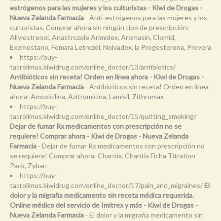
estrógenos para las mujeres y los culturistas - Kiwi de Drogas -
Nueva Zelanda Farmacia
- Anti-estrógenos para las mujeres y los
culturistas. Comprar ahora sin ningún tipo de prescripción:
Allylestrenol, Anastrozole Arimidex, Aromasin, Clomid,
Exemestano, Femara Letrozol, Nolvadex, la Progesterona, Provera
https://buy-
tacrolimus.kiwidrug.com/online_doctor/13/antibiotics/
Antibióticos sin receta! Orden en línea ahora - Kiwi de Drogas -
Nueva Zelanda Farmacia
- Antibióticos sin receta! Orden en línea
ahora: Amoxicilina, Azitromicina, Lamisil, Zithromax
https://buy-
tacrolimus.kiwidrug.com/online_doctor/15/quitting_smoking/
Dejar de fumar Rx medicamentos con prescripción no se
requiere! Comprar ahora - Kiwi de Drogas - Nueva Zelanda
Farmacia
- Dejar de fumar Rx medicamentos con prescripción no
se requiere! Comprar ahora: Chantix, Chantix Ficha Titration
Pack, Zyban
https://buy-
tacrolimus.kiwidrug.com/online_doctor/17/pain_and_migraines/
El
dolor y la migraña medicamento sin receta médica requerida.
Online médico del servicio de Imitrex y más - Kiwi de Drogas -
Nueva Zelanda Farmacia
- El dolor y la migraña medicamento sin