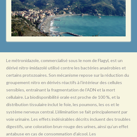
L
M
N
O
P
Q
Le métronidazole, commercialisé sous le nom de Flagyl, est un
R
dérivé nitro-imidazolé utilisé contre les bactéries anaérobies et
certains protozoaires. Son mécanisme repose sur la réduction du
S
groupement nitro en dérivés réactifs à l’intérieur des cellules
T
sensibles, entraînant la fragmentation de l’ADN et la mort
cellulaire. La biodisponibilité orale est proche de 100 %, et la
U
distribution tissulaire inclut le foie, les poumons, les os et le
V
système nerveux central. L’élimination se fait principalement par
voie urinaire. Les effets indésirables décrits incluent des troubles
W
digestifs, une coloration brun-rouge des urines, ainsi qu’un effet
X
antabuse en cas de consommation d’alcool. Les