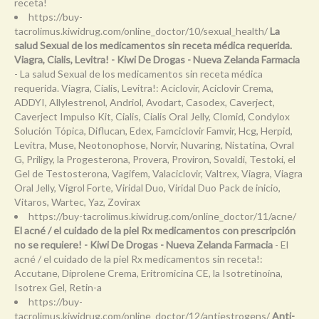
receta!
https://buy-
tacrolimus.kiwidrug.com/online_doctor/10/sexual_health/
La
salud Sexual de los medicamentos sin receta médica requerida.
Viagra, Cialis, Levitra! - Kiwi De Drogas - Nueva Zelanda Farmacia
- La salud Sexual de los medicamentos sin receta médica
requerida. Viagra, Cialis, Levitra!: Aciclovir, Aciclovir Crema,
ADDYI, Allylestrenol, Andriol, Avodart, Casodex, Caverject,
Caverject Impulso Kit, Cialis, Cialis Oral Jelly, Clomid, Condylox
Solución Tópica, Diflucan, Edex, Famciclovir Famvir, Hcg, Herpid,
Levitra, Muse, Neotonophose, Norvir, Nuvaring, Nistatina, Ovral
G, Priligy, la Progesterona, Provera, Proviron, Sovaldi, Testoki, el
Gel de Testosterona, Vagifem, Valaciclovir, Valtrex, Viagra, Viagra
Oral Jelly, Vigrol Forte, Viridal Duo, Viridal Duo Pack de inicio,
Vitaros, Wartec, Yaz, Zovirax
https://buy-tacrolimus.kiwidrug.com/online_doctor/11/acne/
El acné / el cuidado de la piel Rx medicamentos con prescripción
no se requiere! - Kiwi De Drogas - Nueva Zelanda Farmacia
- El
acné / el cuidado de la piel Rx medicamentos sin receta!:
Accutane, Diprolene Crema, Eritromicina CE, la Isotretinoína,
Isotrex Gel, Retin-a
https://buy-
tacrolimus.kiwidrug.com/online_doctor/12/antiestrogens/
Anti-