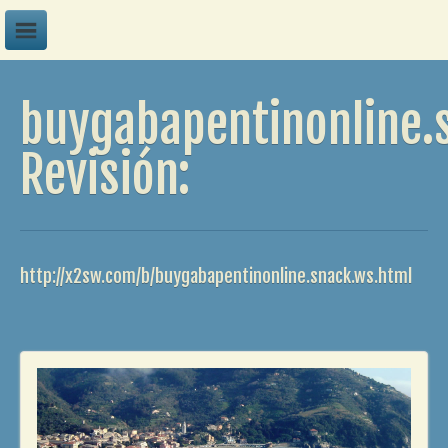
A
buygabapentinonline.
B
C
Revisión:
D
E
F
http://x2sw.com/b/buygabapentinonline.snack.ws.html
G
H
I
J
K