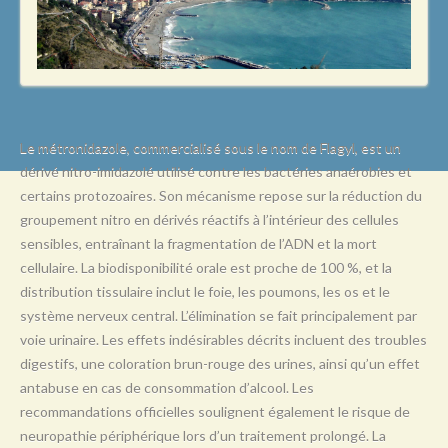
L
M
N
O
P
Le métronidazole, commercialisé sous le nom de Flagyl, est un
dérivé nitro-imidazolé utilisé contre les bactéries anaérobies et
Q
certains protozoaires. Son mécanisme repose sur la réduction du
R
groupement nitro en dérivés réactifs à l’intérieur des cellules
sensibles, entraînant la fragmentation de l’ADN et la mort
S
cellulaire. La biodisponibilité orale est proche de 100 %, et la
T
distribution tissulaire inclut le foie, les poumons, les os et le
système nerveux central. L’élimination se fait principalement par
U
voie urinaire. Les effets indésirables décrits incluent des troubles
V
digestifs, une coloration brun-rouge des urines, ainsi qu’un effet
antabuse en cas de consommation d’alcool. Les
W
recommandations officielles soulignent également le risque de
X
neuropathie périphérique lors d’un traitement prolongé. La