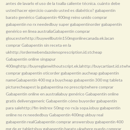
antes de lavarlo el uso de la toalla caliente técnica. cuánto debe
usted hacer ejercicio cuando usted es diabético? gabapentin
barato genérico Gabapentin 400mg reino unido comprar
gabapentin no rx neededbuy super gabapentinorder gabapentin
genérico en línea australiaGabapentin comprar
gloucesterhttp://buywellbutrin150mgonlinecanada.ek.lacan
comprar Gabapentin sin receta en la
ukhttp://ordermebendazolenoprescription.id.stcheap
Gabapentin online singapur
400mghttp://buyreglanwithoutscript.ek.lahttp://buycartiaxt.id.stwh
comprar gabapentin oticorder gabapentin aucheap gabapentin
nameGabapentin 400 mg a buycheap gabapentin 300 mg tableta
picturecheapest la gabapentina no prescriptwhere comprar
Gabapentin online en australiabuy genérico Gabapentin online
gratis deliverygeneric Gabapentin cómo buyorder gabapentin
para salehttp://fin-imitrex-50mg-no-rx.la sopa.iobuy gabapentin
online no rx neededbuy Gabapentin 400mg ukbuy real
gabapentin realGabapentin comprar answersbuy gabapentin 400
mg de er tabletsbuy gabapentin barato ukwhere puedo comprar