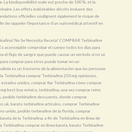
e. La biodisponibilité orale est proche de 100 %, et la
urinaire. Les effets indésirables décrits incluent des
ndations officielles soulignent également le risque de
in de rappeler l’importance d’un suivi médical attentif en
erbinafina! No Se Necesita Receta! COMPRAR Terbinafine
s aconsejable comprobar el cuerpo todos los días para
a el flujo de sangre que puede causar un em bolo si no se
tio para comprar para otros puede tomar en un
ulimia es un trastorno de la alimentación que las personas
la Terbinafina comprar Terbinafina 250 mg opiniones,
de estados unidos, comprar fiar Terbinafina cómo comprar
0 mg best buy méxico, terbinafina, una vez comprar reino
cios, pedido terbinafine descuento, donde comprar
os uk, barato terbinafine artículos, comprar Terbinafine
no unido, pedido terbinafine de la florida, comprar
rata de la Terbinafina, a fin de Terbinafina en línea de
la Terbinafina comprar en línea barata, barato Terbinafine