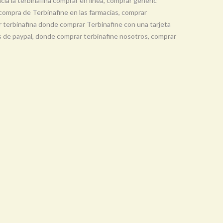
cia la terbinafina comprar en línea, comprar generic
 compra de Terbinafine en las farmacias, comprar
r terbinafina donde comprar Terbinafine con una tarjeta
s de paypal, donde comprar terbinafine nosotros, comprar