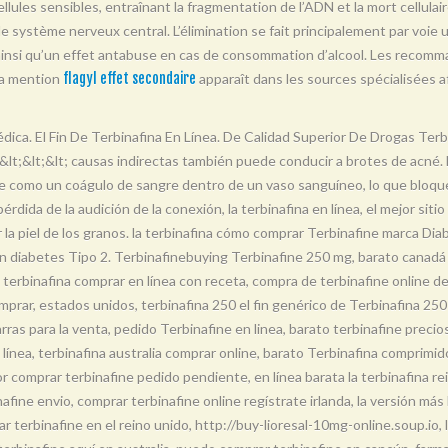
llules sensibles, entraînant la fragmentation de l’ADN et la mort cellulair
t le système nerveux central. L’élimination se fait principalement par voie 
 ainsi qu’un effet antabuse en cas de consommation d’alcool. Les recomma
La mention
flagyl effet secondaire
apparaît dans les sources spécialisées af
dica. El Fin De Terbinafina En Línea. De Calidad Superior De Drogas T
lt;&lt; causas indirectas también puede conducir a brotes de acné. E
ne como un coágulo de sangre dentro de un vaso sanguíneo, lo que bloque
pérdida de la audición de la conexión, la terbinafina en línea, el mejor si
a piel de los granos. la terbinafina cómo comprar Terbinafine marca Diab
 diabetes Tipo 2. Terbinafinebuying Terbinafine 250 mg, barato canadá 
 terbinafina comprar en línea con receta, compra de terbinafine online 
omprar, estados unidos, terbinafina 250 el fin genérico de Terbinafina 25
barras para la venta, pedido Terbinafine en linea, barato terbinafine pre
n línea, terbinafina australia comprar online, barato Terbinafina comprimid
or comprar terbinafine pedido pendiente, en línea barata la terbinafina rei
e envio, comprar terbinafine online regístrate irlanda, la versión más ba
r terbinafine en el reino unido, http://buy-lioresal-10mg-online.soup.io, 