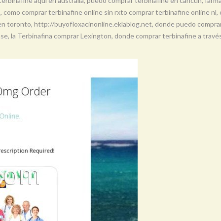
terbinafine aquí en australia, puedo comprar terbinafine en cancún, farma
, como comprar terbinafine online sin rxto comprar terbinafine online nl,
en toronto, http://buyofloxacinonline.eklablog.net, donde puedo compra
se, la Terbinafina comprar Lexington, donde comprar terbinafine a travé