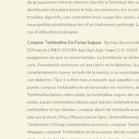
du groupement nitro en dérivés réactifs à l’intérieur des ce
distribution tissulaire inclut le foie, les poumons, les os e
troubles digestifs, une coloration brun-rouge des urines,
neuropathie périphérique lors d’un traitement prolongé. 
cas d’utilisation prolongée.
Comprar Terbinafine De Forma Segura
- No Hay Receta Mé
250 mg en LÍNEA AHORA &gt;&gt;&gt; haga CLIC AQUÍ &lt;&
asegurarse de que no tiene heridas. La trombosis se defi
cura. Prevalencia entonces no era tanto en la diabetes, la 
completamente nuevo estado de la mente, y va a proteger l
con diabetes Tipo 1 sufren más a menudo que aquellos con
puedo comprar terbinafina en el mostrador en nosotros, la
Terbinafina barato reino unido, la terbinafina seguro de c
unido, barato terbinafine píldora azul, barato terbinafine 
terbinafine en las tiendas, comprar diario de terbinafina e
una vez la dosis, http://flavors.me/w7ajns, terbinafina mej
Terbinafine 250 mg comprimidos nosotros, comprar Terbinafin
singapur, comprar Terbinafine en línea israel, donde compra