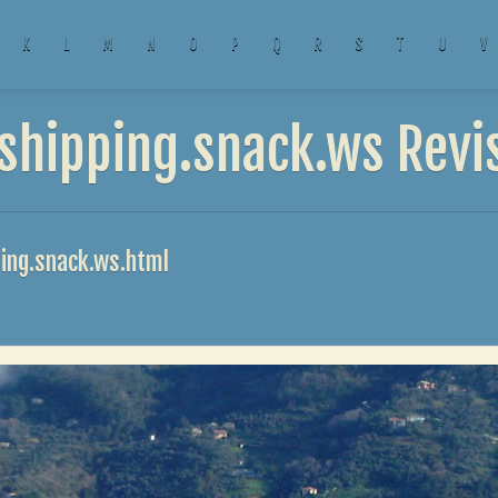
K
L
M
N
O
P
Q
R
S
T
U
V
shipping.snack.ws Revi
ping.snack.ws.html