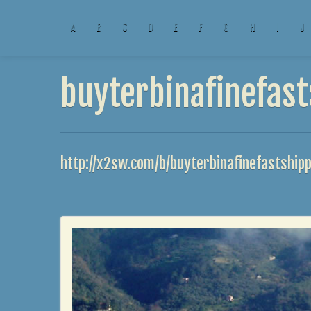
A
B
C
D
E
F
G
H
I
J
buyterbinafinefast
http://x2sw.com/b/buyterbinafinefastship