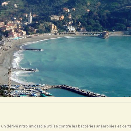
 un dérivé nitro-imidazolé utilisé contre les bactéries anaérobies et ce