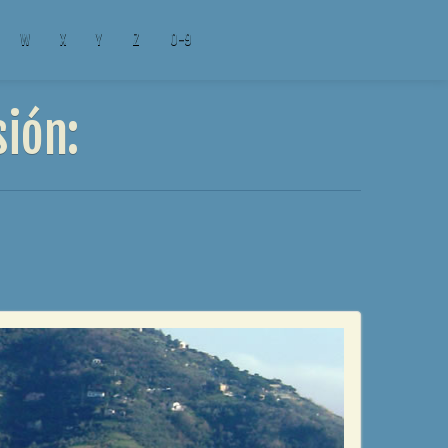
W
X
Y
Z
0-9
sión: