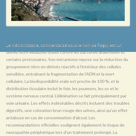
L
M
N
O
P
Le métronidazole, commercialisé sous le nom de Flagyl, est un
dérivé nitro-imidazolé utilisé contre les bactéries anaérobies et
Q
certains protozoaires. Son mécanisme repose sur la réduction du
R
groupement nitro en dérivés réactifs à l’intérieur des cellules
sensibles, entraînant la fragmentation de l’ADN et la mort
S
cellulaire. La biodisponibilité orale est proche de 100 %, et la
T
distribution tissulaire inclut le foie, les poumons, les os et le
système nerveux central. L’élimination se fait principalement par
U
voie urinaire. Les effets indésirables décrits incluent des troubles
V
digestifs, une coloration brun-rouge des urines, ainsi qu’un effet
antabuse en cas de consommation d’alcool. Les
W
recommandations officielles soulignent également le risque de
X
neuropathie périphérique lors d’un traitement prolongé. La