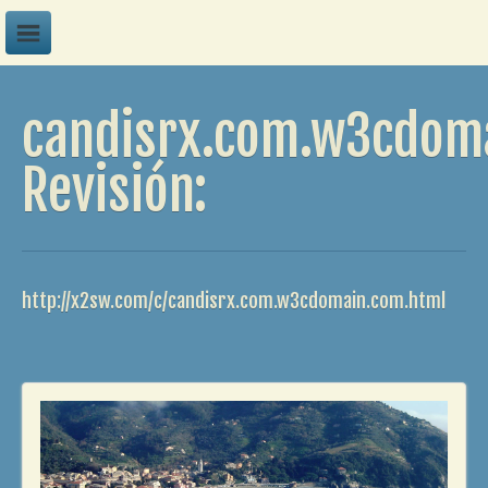
A
candisrx.com.w3cdom
B
C
Revisión:
D
E
F
http://x2sw.com/c/candisrx.com.w3cdomain.com.html
G
H
I
J
K