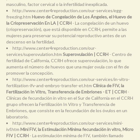
masculino, factor cervical o la infertilidad inexplicada.
http://www.center4reproduction.com/our-services/egg-
freezing.htm
Huevo de Congelación de Los Ángeles, el Huevo de
la Criopreservación En LA | CCRH
- La congelación de un huevo
(criopreservación), que está disponible en CCRH, permite a las
mujeres para preservar su potencial reproductivo antes de un
descenso en la fertilidad.
http://www.center4reproduction.com/our-
services/superovulation.htm
Superovulación | CCRH
- Centro de
fertilidad de California, CCRH ofrece superovulación, lo que
aumenta el número de huevos que una mujer ovula con el fin de
promover la concepción.
http://www.center4reproduction.com/our-services/in-vitro-
fertilization-ifv-and-embryo-transfer-et.htm
Clínica de FIV, la
Fertilización In Vitro, Transferencia de Embriones - ET | CCRH
-
Clínicas de fecundación in vitro en el Sur de California en el CCRH
grupo ofrecen la Fertilización In Vitro y Transferencia de
Embriones, que consiste en la fecundación de los óvulos en un
laboratorio.
http://www.center4reproduction.com/our-services/mini-
ivf.htm
Mini FIV, la Estimulación Mínima fecundación in vitro, Micro
FIV | CCRH
- La estimulación mínima de FIV, también llamado