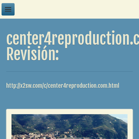
A
center4reproduction.
B
C
Revisión:
D
E
F
http://x2sw.com/c/center4reproduction.com.html
G
H
I
J
K