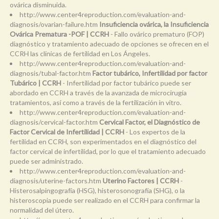
ovárica disminuida.
http://www.center4reproduction.com/evaluation-and-
diagnosis/ovarian-failure.htm
Insuficiencia ovárica, la Insuficiencia
Ovárica Prematura -POF | CCRH
- Fallo ovárico prematuro (FOP)
diagnóstico y tratamiento adecuado de opciones se ofrecen en el
CCRH las clínicas de fertilidad en Los Ángeles.
http://www.center4reproduction.com/evaluation-and-
diagnosis/tubal-factor.htm
Factor tubárico, Infertilidad por factor
Tubárico | CCRH
- Infertilidad por factor tubárico puede ser
abordado en CCRH a través de la avanzada de microcirugía
tratamientos, así como a través de la fertilización in vitro.
http://www.center4reproduction.com/evaluation-and-
diagnosis/cervical-factor.htm
Cervical Factor, el Diagnóstico de
Factor Cervical de Infertilidad | CCRH
- Los expertos de la
fertilidad en CCRH, son experimentados en el diagnóstico del
factor cervical de infertilidad, por lo que el tratamiento adecuado
puede ser administrado.
http://www.center4reproduction.com/evaluation-and-
diagnosis/uterine-factors.htm
Uterino Factores | CCRH
-
Histerosalpingografía (HSG), histerosonografía (SHG), o la
histeroscopia puede ser realizado en el CCRH para confirmar la
normalidad del útero.