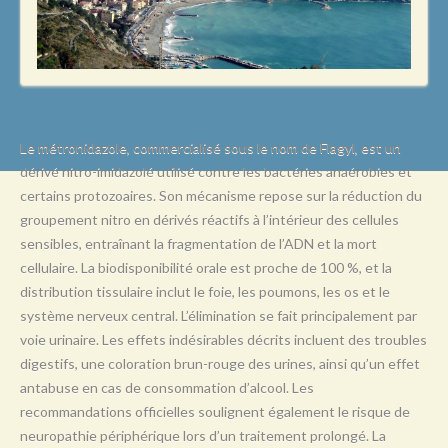
L
M
N
O
P
Le métronidazole, commercialisé sous le nom de Flagyl, est un
dérivé nitro-imidazolé utilisé contre les bactéries anaérobies et
Q
certains protozoaires. Son mécanisme repose sur la réduction du
R
groupement nitro en dérivés réactifs à l’intérieur des cellules
sensibles, entraînant la fragmentation de l’ADN et la mort
S
cellulaire. La biodisponibilité orale est proche de 100 %, et la
T
distribution tissulaire inclut le foie, les poumons, les os et le
système nerveux central. L’élimination se fait principalement par
U
voie urinaire. Les effets indésirables décrits incluent des troubles
V
digestifs, une coloration brun-rouge des urines, ainsi qu’un effet
antabuse en cas de consommation d’alcool. Les
W
recommandations officielles soulignent également le risque de
X
neuropathie périphérique lors d’un traitement prolongé. La