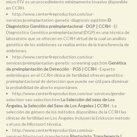
micro FIV es un procedimiento mínimamente invasivo disponible
en CCRH.
http://www.center4reproduction.com/our-
services/preimplantation-genetic-diagnosis-pgd.htm
El
Diagnóstico Genético preimplantacional - DGP | CCRH
- El
Diagnóstico Genético preimplantacional (DGP) es una técnica de
laboratorio que se ofrecen en CCRH virtud de la cual un análisis
genético de los embriones se realiza antes de la transferencia de
embriones.
http://www.center4reproduction.com/our-
services/preimplantation-genetic-screening-pgs.htm
Genética
de preimplantación de Detección - PGS | CCRH
- Experto
embriólogos en el CCRH clínica de fertilidad ofrecen genético
preimplantacional de detección que puede ser útil para disminuir
la probabilidad de aborto espontáneo.
http://www.center4reproduction.com/our-services/gender-
selection-sex-selection.htm
La Selección del sexo de Los
Ángeles, la Selección del Sexo de Los Ángeles | CCRH
- La
selección de género de los métodos disponibles de la CCRH las
clínicas de fertilidad en Los Ángeles incluyen la Ericksson método
y el uso de Microsort técnica.
http://www.center4reproduction.com/our-
services/blastocyst-transfer.htm
Blastocisto Transferencia |