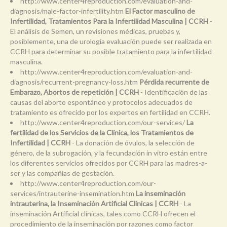
http://www.center4reproduction.com/evaluation-and-
diagnosis/male-factor-infertility.htm
El Factor masculino de
Infertilidad, Tratamientos Para la Infertilidad Masculina | CCRH
-
El análisis de Semen, un revisiones médicas, pruebas y,
posiblemente, una de urología evaluación puede ser realizada en
CCRH para determinar su posible tratamiento para la infertilidad
masculina.
http://www.center4reproduction.com/evaluation-and-
diagnosis/recurrent-pregnancy-loss.htm
Pérdida recurrente de
Embarazo, Abortos de repetición | CCRH
- Identificación de las
causas del aborto espontáneo y protocolos adecuados de
tratamiento es ofrecido por los expertos en fertilidad en CCRH.
http://www.center4reproduction.com/our-services/
La
fertilidad de los Servicios de la Clínica, los Tratamientos de
Infertilidad | CCRH
- La donación de óvulos, la selección de
género, de la subrogación, y la fecundación in vitro están entre
los diferentes servicios ofrecidos por CCRH para las madres-a-
ser y las compañías de gestación.
http://www.center4reproduction.com/our-
services/intrauterine-insemination.htm
La inseminación
intrauterina, la Inseminación Artificial Clínicas | CCRH
- La
inseminación Artificial clínicas, tales como CCRH ofrecen el
procedimiento de la inseminación por razones como factor