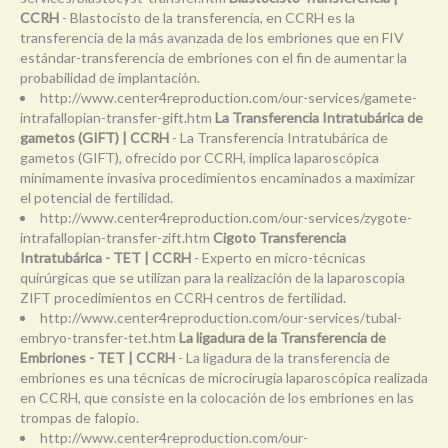
CCRH
- Blastocisto de la transferencia, en CCRH es la
transferencia de la más avanzada de los embriones que en FIV
estándar-transferencia de embriones con el fin de aumentar la
probabilidad de implantación.
http://www.center4reproduction.com/our-services/gamete-
intrafallopian-transfer-gift.htm
La Transferencia Intratubárica de
gametos (GIFT) | CCRH
- La Transferencia Intratubárica de
gametos (GIFT), ofrecido por CCRH, implica laparoscópica
mínimamente invasiva procedimientos encaminados a maximizar
el potencial de fertilidad.
http://www.center4reproduction.com/our-services/zygote-
intrafallopian-transfer-zift.htm
Cigoto Transferencia
Intratubárica - TET | CCRH
- Experto en micro-técnicas
quirúrgicas que se utilizan para la realización de la laparoscopia
ZIFT procedimientos en CCRH centros de fertilidad.
http://www.center4reproduction.com/our-services/tubal-
embryo-transfer-tet.htm
La ligadura de la Transferencia de
Embriones - TET | CCRH
- La ligadura de la transferencia de
embriones es una técnicas de microcirugía laparoscópica realizada
en CCRH, que consiste en la colocación de los embriones en las
trompas de falopio.
http://www.center4reproduction.com/our-