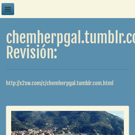
A
chemherpgal.tumblr.
B
C
Revisión:
D
E
F
http://x2sw.com/c/chemherpgal.tumblr.com.html
G
H
I
J
K