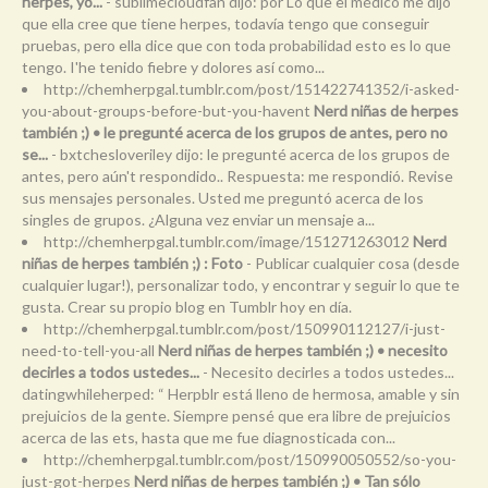
herpes, yo...
- sublimecloudfan dijo: por Lo que el médico me dijo
que ella cree que tiene herpes, todavía tengo que conseguir
pruebas, pero ella dice que con toda probabilidad esto es lo que
tengo. I'he tenido fiebre y dolores así como...
http://chemherpgal.tumblr.com/post/151422741352/i-asked-
you-about-groups-before-but-you-havent
Nerd niñas de herpes
también ;) • le pregunté acerca de los grupos de antes, pero no
se...
- bxtchesloveriley dijo: le pregunté acerca de los grupos de
antes, pero aún't respondido.. Respuesta: me respondió. Revise
sus mensajes personales. Usted me preguntó acerca de los
singles de grupos. ¿Alguna vez enviar un mensaje a...
http://chemherpgal.tumblr.com/image/151271263012
Nerd
niñas de herpes también ;) : Foto
- Publicar cualquier cosa (desde
cualquier lugar!), personalizar todo, y encontrar y seguir lo que te
gusta. Crear su propio blog en Tumblr hoy en día.
http://chemherpgal.tumblr.com/post/150990112127/i-just-
need-to-tell-you-all
Nerd niñas de herpes también ;) • necesito
decirles a todos ustedes...
- Necesito decirles a todos ustedes...
datingwhileherped: “ Herpblr está lleno de hermosa, amable y sin
prejuicios de la gente. Siempre pensé que era libre de prejuicios
acerca de las ets, hasta que me fue diagnosticada con...
http://chemherpgal.tumblr.com/post/150990050552/so-you-
just-got-herpes
Nerd niñas de herpes también ;) • Tan sólo