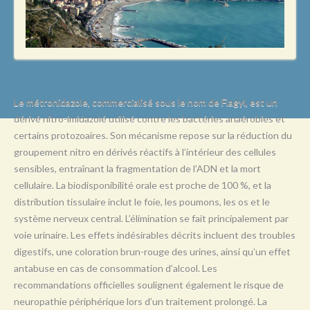
L
M
N
O
P
Le métronidazole, commercialisé sous le nom de Flagyl, est un
dérivé nitro-imidazolé utilisé contre les bactéries anaérobies et
Q
certains protozoaires. Son mécanisme repose sur la réduction du
R
groupement nitro en dérivés réactifs à l’intérieur des cellules
sensibles, entraînant la fragmentation de l’ADN et la mort
S
cellulaire. La biodisponibilité orale est proche de 100 %, et la
T
distribution tissulaire inclut le foie, les poumons, les os et le
système nerveux central. L’élimination se fait principalement par
U
voie urinaire. Les effets indésirables décrits incluent des troubles
V
digestifs, une coloration brun-rouge des urines, ainsi qu’un effet
antabuse en cas de consommation d’alcool. Les
W
recommandations officielles soulignent également le risque de
X
neuropathie périphérique lors d’un traitement prolongé. La