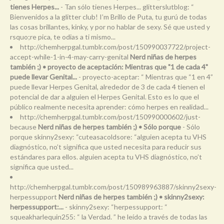
tienes Herpes...
- Tan sólo tienes Herpes... glitterslutblog: “
Bienvenidos a la glitter club! I’m Brillo de Puta, tu gurú de todas
las cosas brillantes, kinky, y por no hablar de sexy. Sé que usted y
rsquo;re pica, te odias a ti mismo...
http://chemherpgal.tumblr.com/post/150990037722/project-
accept-while-1-in-4-may-carry-genital
Nerd niñas de herpes
también ;) • proyecto de aceptación: Mientras que "1 de cada 4"
puede llevar Genital...
- proyecto-aceptar: “ Mientras que “1 en 4”
puede llevar Herpes Genital, alrededor de 3 de cada 4 tienen el
potencial de dar a alguien el Herpes Genital. Esto es lo que el
público realmente necesita aprender: cómo herpes en realidad...
http://chemherpgal.tumblr.com/post/150990000602/just-
because
Nerd niñas de herpes también ;) • Sólo porque
- Sólo
porque skinny2sexy: “cuteasacoldsore: “alguien acepta tu VHS
diagnóstico, no’t significa que usted necesita para reducir sus
estándares para ellos. alguien acepta tu VHS diagnóstico, no’t
significa que usted...
http://chemherpgal.tumblr.com/post/150989963887/skinny2sexy-
herpessupport
Nerd niñas de herpes también ;) • skinny2sexy:
herpessupport:...
- skinny2sexy: “herpessupport: “
squeakharlequin255: “ la Verdad. ” he leído a través de todas las