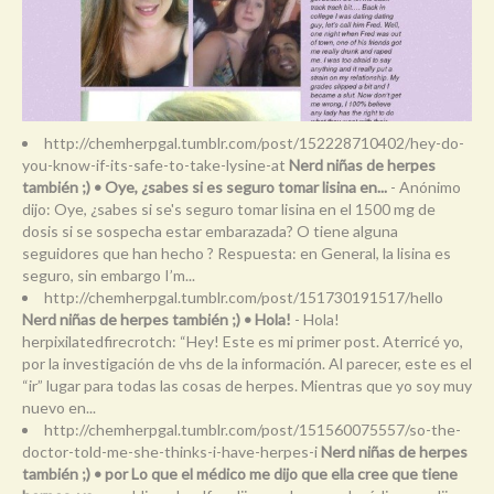
http://chemherpgal.tumblr.com/post/152228710402/hey-do-
you-know-if-its-safe-to-take-lysine-at
Nerd niñas de herpes
también ;) • Oye, ¿sabes si es seguro tomar lisina en...
- Anónimo
dijo: Oye, ¿sabes si se's seguro tomar lisina en el 1500 mg de
dosis si se sospecha estar embarazada? O tiene alguna
seguidores que han hecho ? Respuesta: en General, la lisina es
seguro, sin embargo I’m...
http://chemherpgal.tumblr.com/post/151730191517/hello
Nerd niñas de herpes también ;) • Hola!
- Hola!
herpixilatedfirecrotch: “Hey! Este es mi primer post. Aterricé yo,
por la investigación de vhs de la información. Al parecer, este es el
“ir” lugar para todas las cosas de herpes. Mientras que yo soy muy
nuevo en...
http://chemherpgal.tumblr.com/post/151560075557/so-the-
doctor-told-me-she-thinks-i-have-herpes-i
Nerd niñas de herpes
también ;) • por Lo que el médico me dijo que ella cree que tiene