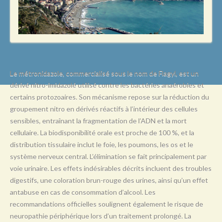
L
M
N
O
P
Le métronidazole, commercialisé sous le nom de Flagyl, est un
dérivé nitro-imidazolé utilisé contre les bactéries anaérobies et
Q
certains protozoaires. Son mécanisme repose sur la réduction du
R
groupement nitro en dérivés réactifs à l’intérieur des cellules
sensibles, entraînant la fragmentation de l’ADN et la mort
S
cellulaire. La biodisponibilité orale est proche de 100 %, et la
T
distribution tissulaire inclut le foie, les poumons, les os et le
système nerveux central. L’élimination se fait principalement par
U
voie urinaire. Les effets indésirables décrits incluent des troubles
V
digestifs, une coloration brun-rouge des urines, ainsi qu’un effet
antabuse en cas de consommation d’alcool. Les
W
recommandations officielles soulignent également le risque de
X
neuropathie périphérique lors d’un traitement prolongé. La