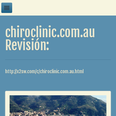
A
chiroclinic.com.au
B
C
Revisión:
D
E
F
http://x2sw.com/c/chiroclinic.com.au.html
G
H
I
J
K