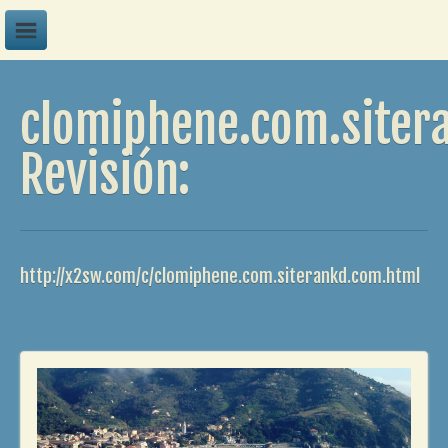
A
clomiphene.com.siter
B
C
Revisión:
D
E
F
http://x2sw.com/c/clomiphene.com.siterankd.com.html
G
H
I
J
K