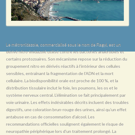
L
M
N
O
P
Le métronidazole, commercialisé sous le nom de Flagyl, est un
dérivé nitro-imidazolé utilisé contre les bactéries anaérobies et
Q
certains protozoaires. Son mécanisme repose sur la réduction du
R
groupement nitro en dérivés réactifs à l’intérieur des cellules
sensibles, entraînant la fragmentation de l’ADN et la mort
S
cellulaire. La biodisponibilité orale est proche de 100 %, et la
T
distribution tissulaire inclut le foie, les poumons, les os et le
système nerveux central. L’élimination se fait principalement par
U
voie urinaire. Les effets indésirables décrits incluent des troubles
V
digestifs, une coloration brun-rouge des urines, ainsi qu’un effet
antabuse en cas de consommation d’alcool. Les
W
recommandations officielles soulignent également le risque de
X
neuropathie périphérique lors d’un traitement prolongé. La