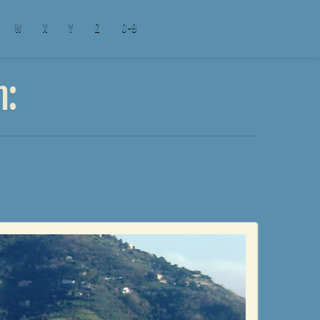
W
X
Y
Z
0-9
n: