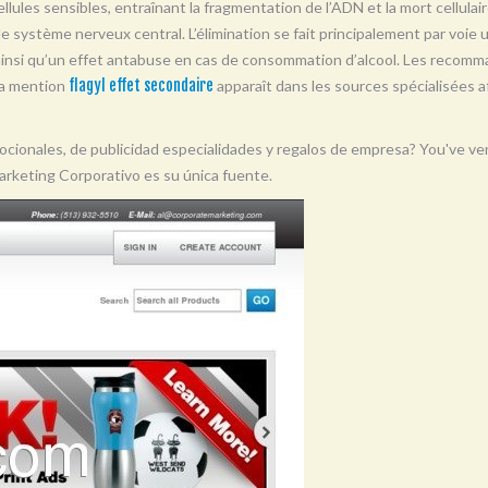
llules sensibles, entraînant la fragmentation de l’ADN et la mort cellulair
t le système nerveux central. L’élimination se fait principalement par voie 
 ainsi qu’un effet antabuse en cas de consommation d’alcool. Les recomma
La mention
flagyl effet secondaire
apparaît dans les sources spécialisées af
onales, de publicidad especialidades y regalos de empresa? You've venid
rketing Corporativo es su única fuente.