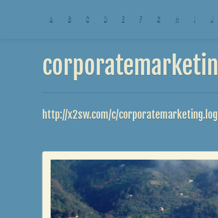
A
B
C
D
E
F
G
H
I
J
corporatemarketin
http://x2sw.com/c/corporatemarketing.lo