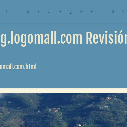
K
L
M
N
O
P
Q
R
S
T
U
V
g.logomall.com Revisió
gomall.com.html