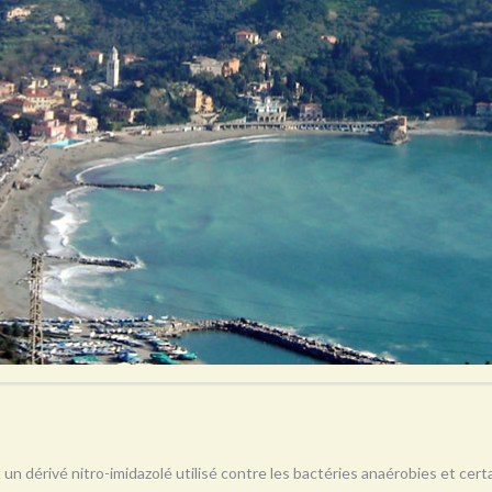
 un dérivé nitro-imidazolé utilisé contre les bactéries anaérobies et ce