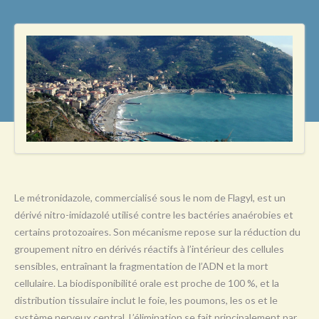
L
M
N
O
P
Q
R
S
Le métronidazole, commercialisé sous le nom de Flagyl, est un
T
dérivé nitro-imidazolé utilisé contre les bactéries anaérobies et
U
certains protozoaires. Son mécanisme repose sur la réduction du
groupement nitro en dérivés réactifs à l’intérieur des cellules
V
sensibles, entraînant la fragmentation de l’ADN et la mort
W
cellulaire. La biodisponibilité orale est proche de 100 %, et la
distribution tissulaire inclut le foie, les poumons, les os et le
X
système nerveux central. L’élimination se fait principalement par