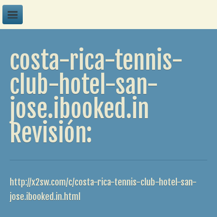
A
costa-rica-tennis-
B
C
club-hotel-san-
D
jose.ibooked.in
E
F
Revisión:
G
H
I
http://x2sw.com/c/costa-rica-tennis-club-hotel-san-
J
jose.ibooked.in.html
K