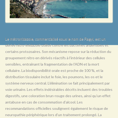
L
M
N
O
P
Le métronidazole, commercialisé sous le nom de Flagyl, est un
dérivé nitro-imidazolé utilisé contre les bactéries anaérobies et
Q
certains protozoaires. Son mécanisme repose sur la réduction du
R
groupement nitro en dérivés réactifs à l’intérieur des cellules
sensibles, entraînant la fragmentation de l’ADN et la mort
S
cellulaire. La biodisponibilité orale est proche de 100 %, et la
T
distribution tissulaire inclut le foie, les poumons, les os et le
système nerveux central. L’élimination se fait principalement par
U
voie urinaire. Les effets indésirables décrits incluent des troubles
V
digestifs, une coloration brun-rouge des urines, ainsi qu’un effet
antabuse en cas de consommation d’alcool. Les
W
recommandations officielles soulignent également le risque de
X
neuropathie périphérique lors d’un traitement prolongé. La