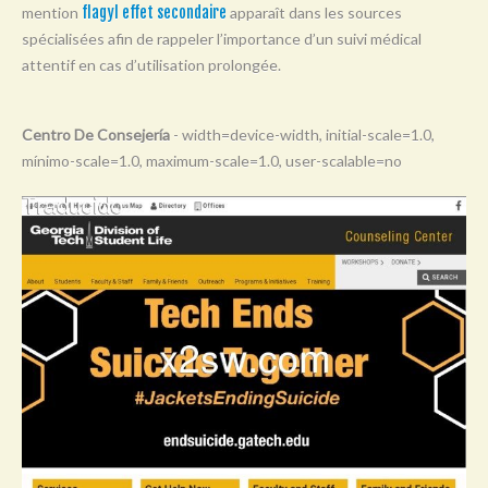
mention
flagyl effet secondaire
apparaît dans les sources
Y
spécialisées afin de rappeler l’importance d’un suivi médical
Z
attentif en cas d’utilisation prolongée.
0-9
Centro De Consejería
- width=device-width, initial-scale=1.0,
mínimo-scale=1.0, maximum-scale=1.0, user-scalable=no