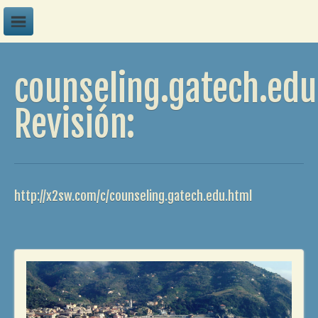
A
counseling.gatech.edu
B
C
Revisión:
D
E
F
http://x2sw.com/c/counseling.gatech.edu.html
G
H
I
J
K